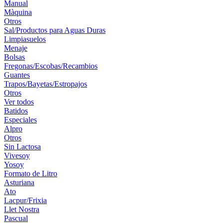
Manual
Màquina
Otros
Sal/Productos para Aguas Duras
Limpiasuelos
Menaje
Bolsas
Fregonas/Escobas/Recambios
Guantes
Trapos/Bayetas/Estropajos
Otros
Ver todos
Batidos
Especiales
Alpro
Otros
Sin Lactosa
Vivesoy
Yosoy
Formato de Litro
Asturiana
Ato
Lacpur/Frixia
Llet Nostra
Pascual