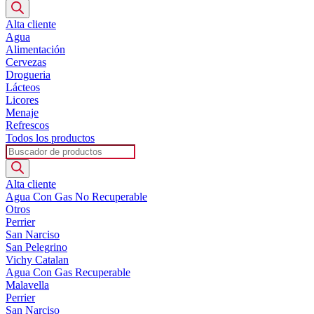
de
productos
Alta cliente
Agua
Alimentación
Cervezas
Drogueria
Lácteos
Licores
Menaje
Refrescos
Todos los productos
Búsqueda
de
productos
Alta cliente
Agua Con Gas No Recuperable
Otros
Perrier
San Narciso
San Pelegrino
Vichy Catalan
Agua Con Gas Recuperable
Malavella
Perrier
San Narciso