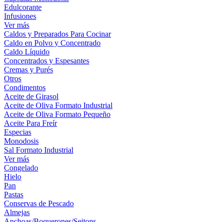
Edulcorante
Infusiones
Ver más
Caldos y Preparados Para Cocinar
Caldo en Polvo y Concentrado
Caldo Líquido
Concentrados y Espesantes
Cremas y Purés
Otros
Condimentos
Aceite de Girasol
Aceite de Oliva Formato Industrial
Aceite de Oliva Formato Pequeño
Aceite Para Freír
Especias
Monodosis
Sal Formato Industrial
Ver más
Congelado
Hielo
Pan
Pastas
Conservas de Pescado
Almejas
Anchoas/Boquerones/Seitons