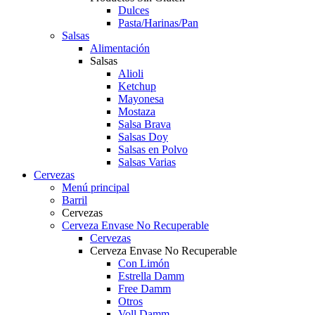
Dulces
Pasta/Harinas/Pan
Salsas
Alimentación
Salsas
Alioli
Ketchup
Mayonesa
Mostaza
Salsa Brava
Salsas Doy
Salsas en Polvo
Salsas Varias
Cervezas
Menú principal
Barril
Cervezas
Cerveza Envase No Recuperable
Cervezas
Cerveza Envase No Recuperable
Con Limón
Estrella Damm
Free Damm
Otros
Voll Damm