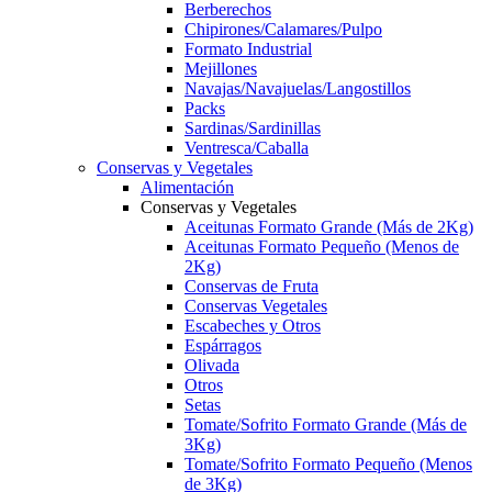
Berberechos
Chipirones/Calamares/Pulpo
Formato Industrial
Mejillones
Navajas/Navajuelas/Langostillos
Packs
Sardinas/Sardinillas
Ventresca/Caballa
Conservas y Vegetales
Alimentación
Conservas y Vegetales
Aceitunas Formato Grande (Más de 2Kg)
Aceitunas Formato Pequeño (Menos de
2Kg)
Conservas de Fruta
Conservas Vegetales
Escabeches y Otros
Espárragos
Olivada
Otros
Setas
Tomate/Sofrito Formato Grande (Más de
3Kg)
Tomate/Sofrito Formato Pequeño (Menos
de 3Kg)