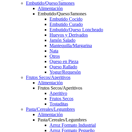
Embutido/Queso/Jamones
Alimentación
Embutido/Queso/Jamones
Embutido Cocido
Embutido Curado
Embutido/Queso Loncheado
Huevos y Derivados
Jamón Salado
Mantequilla/Margarina
Nata
Otros
Queso en Pieza
Queso Rallado
Yogur/Requesón
Frutos Secos/Aperitivos
Alimentación
Frutos Secos/Aperitivos
Aperitivo
Frutos Secos
Tostaditas
Pasta/Cereales/Legumbres
Alimentación
Pasta/Cereales/Legumbres
Arroz Formato Industrial
Arroz Formato Pequeño