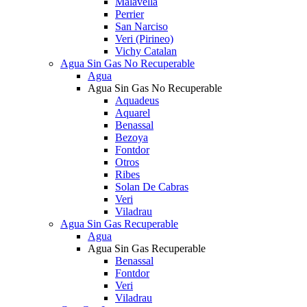
Malavella
Perrier
San Narciso
Veri (Pirineo)
Vichy Catalan
Agua Sin Gas No Recuperable
Agua
Agua Sin Gas No Recuperable
Aquadeus
Aquarel
Benassal
Bezoya
Fontdor
Otros
Ribes
Solan De Cabras
Veri
Viladrau
Agua Sin Gas Recuperable
Agua
Agua Sin Gas Recuperable
Benassal
Fontdor
Veri
Viladrau