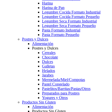
Harina
Harina de Pan
Legumbre Cocida Formato Industrial
Legumbre Cocida Formato Pequeño
Legumbre Seca Formato Industrial
Legumbre Seca Formato Pequeño
Pasta Formato Industrial
Pasta Formato Pequeño
Postres y Dulces
Alimentación
Postres y Dulces
Cereales
Chocolate
Dulces
Galletas
Helados
Jarabes
Mermelada/Miel/Compotas
Pastel Congelado
Pastelitos/Barritas/Pastas/Otros
Preparados para Postres
Yogures y Otros
Productos Sin Gluten
Alimentación
Productos Sin Gluten