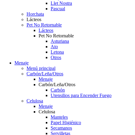
Llet Nostra
Pascual
Horchata
Lácteos
Pet No Retornable
Lácteos
Pet No Retornable
Asturiana
Ato
Letona
Otros
Menaje
Menú principal
Carbón/Leña/Otros
Menaje
Carbón/Leña/Otros
Carbón
Utensilios para Encender Fuego
Celulosa
Menaje
Celulosa
Manteles
Papel Higiénico
Secamanos
Servilletas