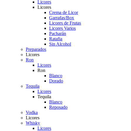
Licores
Licores
Crema de Licor
Garrafas/Box
Licores de Frutas
Licores Varios
Pacharán
Ratafia
Sin Alcohol
Preparados
Licores
Ron
Licores
Ron
Blanco
Dorado
Tequila
Licores
Tequila
Blanco
Reposado
Vodka
Licores
Whisky
Licores