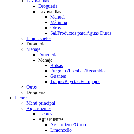
Lavavajillas
Drogueria
Lavavajillas
Manual
Màquina
Otros
Sal/Productos para Aguas Duras
Limpiasuelos
Drogueria
Menaje
Drogueria
Menaje
Bolsas
Fregonas/Escobas/Recambios
Guantes
Trapos/Bayetas/Estropajos
Otros
Drogueria
Licores
Menú principal
Aguardientes
Licores
Aguardientes
Aguardiente/Orujo
Limoncello