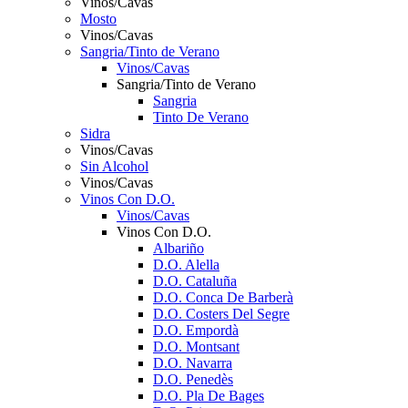
Vinos/Cavas
Mosto
Vinos/Cavas
Sangria/Tinto de Verano
Vinos/Cavas
Sangria/Tinto de Verano
Sangria
Tinto De Verano
Sidra
Vinos/Cavas
Sin Alcohol
Vinos/Cavas
Vinos Con D.O.
Vinos/Cavas
Vinos Con D.O.
Albariño
D.O. Alella
D.O. Cataluña
D.O. Conca De Barberà
D.O. Costers Del Segre
D.O. Empordà
D.O. Montsant
D.O. Navarra
D.O. Penedès
D.O. Pla De Bages