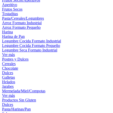
Frutos Secos/Aperitivos
Aperitivo
Frutos Secos
Tostaditas
Pasta/Cereales/Legumbres
Arroz Formato Industrial
Arroz Formato Pequeño
Harina
Harina de Pan
Legumbre Cocida Formato Industrial
Legumbre Cocida Formato Pequeño
Legumbre Seca Formato Industrial
Ver más
Postres y Dulces
Cereales
Chocolate
Dulces
Galletas
Helados
Jarabes
Mermelada/Miel/Compotas
Ver más
Productos Sin Gluten
Dulces
Pasta/Harinas/Pan