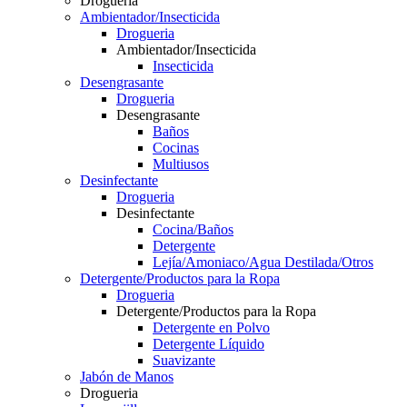
Drogueria
Ambientador/Insecticida
Drogueria
Ambientador/Insecticida
Insecticida
Desengrasante
Drogueria
Desengrasante
Baños
Cocinas
Multiusos
Desinfectante
Drogueria
Desinfectante
Cocina/Baños
Detergente
Lejía/Amoniaco/Agua Destilada/Otros
Detergente/Productos para la Ropa
Drogueria
Detergente/Productos para la Ropa
Detergente en Polvo
Detergente Líquido
Suavizante
Jabón de Manos
Drogueria