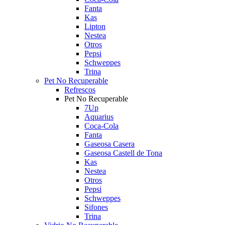
Fanta
Kas
Lipton
Nestea
Otros
Pepsi
Schweppes
Trina
Pet No Recuperable
Refrescos
Pet No Recuperable
7Up
Aquarius
Coca-Cola
Fanta
Gaseosa Casera
Gaseosa Castell de Tona
Kas
Nestea
Otros
Pepsi
Schweppes
Sifones
Trina