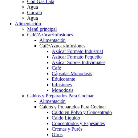
Con Gas Lata
Agua
Garrafa
Agua
Alimentación
Menú principal
Café/Azúcar/Infusiones
Alimentación
Café/Azúcar/Infusiones
Azúcar Formato Industrial
Azúcar Formato Pequeño
Azúcar Sobres Individuales
Cafè
Cápsulas Monodosis
Edulcorante
Infusiones
Monodosis
Caldos y Preparados Para Cocinar
Alimentación
Caldos y Preparados Para Cocinar
Caldo en Polvo y Concentrado
Caldo Líquido
Concentrados y Espesantes
Cremas y Purés
Otros