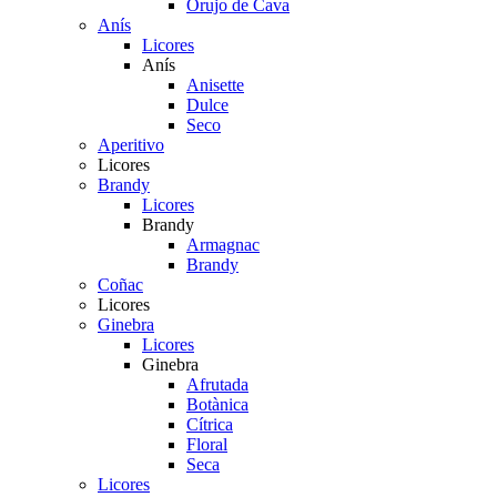
Orujo de Cava
Anís
Licores
Anís
Anisette
Dulce
Seco
Aperitivo
Licores
Brandy
Licores
Brandy
Armagnac
Brandy
Coñac
Licores
Ginebra
Licores
Ginebra
Afrutada
Botànica
Cítrica
Floral
Seca
Licores