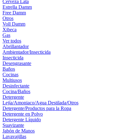
Cerveza Lata
Estrella Damm
Free Damm
Otros
Voll Damm
Xibeca
Gas
Ver todos
Abrillantador
Ambientador/Insecticida
Insecticida
Desengrasante
Baños
Cocinas
Multiusos
Desinfectante
Cocina/Baños
Detergente
Lejía/Amoniaco/Agua Destilada/Otros
Detergente/Productos para la Ropa
Detergente en Polvo
Detergente Líquido
Suavizante
Jabón de Manos
Lavavajillas