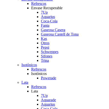
Refrescos
Envase Recuperable
7Up
Aquarius
Coca-Cola
Fanta
Gaseosa Casera
Gaseosa Castell de Tona
Kas
Otros
Pepsi
Schweppes
Sifones
Trina
Isotónicos
Refrescos
Isotónicos
Powerade
Lata
Refrescos
Lata
7Up
Aquarade
Aquarius
Coca-Cola