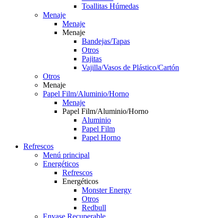
Toallitas Húmedas
Menaje
Menaje
Menaje
Bandejas/Tapas
Otros
Pajitas
Vajilla/Vasos de Plástico/Cartón
Otros
Menaje
Papel Film/Aluminio/Horno
Menaje
Papel Film/Aluminio/Horno
Aluminio
Papel Film
Papel Horno
Refrescos
Menú principal
Energéticos
Refrescos
Energéticos
Monster Energy
Otros
Redbull
Envase Recuperable