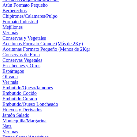
Atún Formato Pequeño
Berberechos
Chipirones/Calamares/Pulpo
Formato Industrial
Mejillones
Ver más
Conservas y Vegetales
Aceitunas Formato Grande (Más de 2Kg)
Aceitunas Formato Pequeño (Menos de 2Kg)
Conservas de Fruta
Conservas Vegetales
Escabeches y Otros
Espárragos
Olivada
Ver más
Embutido/Queso/Jamones
Embutido Cocido
Embutido Curado
Embutido/Queso Loncheado
Huevos y Derivados
Jamón Salado
Mantequilla/Margarina
Nata
Ver más