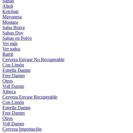
Salsas
Alioli
Ketchup
Mayonesa
Mostaza
Salsa Brava
Salsas Doy
Salsas en Polvo
Ver más
Ver todos
Barril
Cerveza Envase No Recuperable
Con Limón
Estrella Damm
Free Damm
Otros
Voll Damm
Xibeca
Cerveza Envase Recuperable
Con Limón
Estrella Damm
Free Damm
Otros
Voll Damm
Cerveza Importación