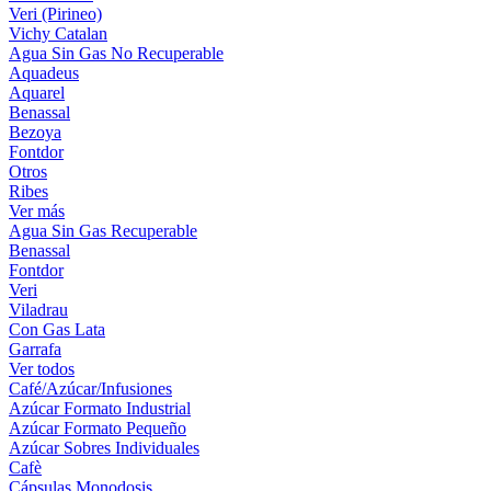
Veri (Pirineo)
Vichy Catalan
Agua Sin Gas No Recuperable
Aquadeus
Aquarel
Benassal
Bezoya
Fontdor
Otros
Ribes
Ver más
Agua Sin Gas Recuperable
Benassal
Fontdor
Veri
Viladrau
Con Gas Lata
Garrafa
Ver todos
Café/Azúcar/Infusiones
Azúcar Formato Industrial
Azúcar Formato Pequeño
Azúcar Sobres Individuales
Cafè
Cápsulas Monodosis