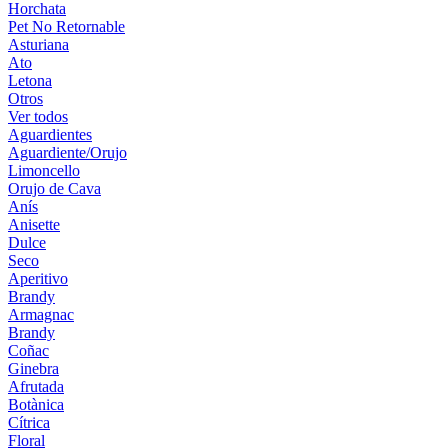
Horchata
Pet No Retornable
Asturiana
Ato
Letona
Otros
Ver todos
Aguardientes
Aguardiente/Orujo
Limoncello
Orujo de Cava
Anís
Anisette
Dulce
Seco
Aperitivo
Brandy
Armagnac
Brandy
Coñac
Ginebra
Afrutada
Botànica
Cítrica
Floral