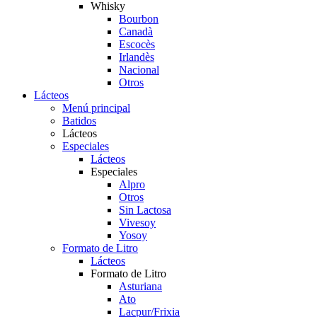
Whisky
Bourbon
Canadà
Escocès
Irlandès
Nacional
Otros
Lácteos
Menú principal
Batidos
Lácteos
Especiales
Lácteos
Especiales
Alpro
Otros
Sin Lactosa
Vivesoy
Yosoy
Formato de Litro
Lácteos
Formato de Litro
Asturiana
Ato
Lacpur/Frixia