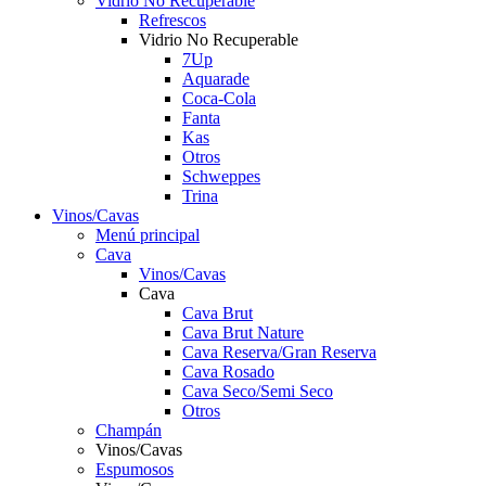
Vidrio No Recuperable
Refrescos
Vidrio No Recuperable
7Up
Aquarade
Coca-Cola
Fanta
Kas
Otros
Schweppes
Trina
Vinos/Cavas
Menú principal
Cava
Vinos/Cavas
Cava
Cava Brut
Cava Brut Nature
Cava Reserva/Gran Reserva
Cava Rosado
Cava Seco/Semi Seco
Otros
Champán
Vinos/Cavas
Espumosos