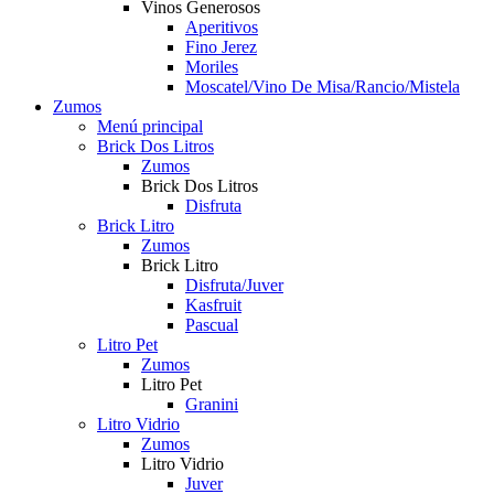
Vinos Generosos
Aperitivos
Fino Jerez
Moriles
Moscatel/Vino De Misa/Rancio/Mistela
Zumos
Menú principal
Brick Dos Litros
Zumos
Brick Dos Litros
Disfruta
Brick Litro
Zumos
Brick Litro
Disfruta/Juver
Kasfruit
Pascual
Litro Pet
Zumos
Litro Pet
Granini
Litro Vidrio
Zumos
Litro Vidrio
Juver