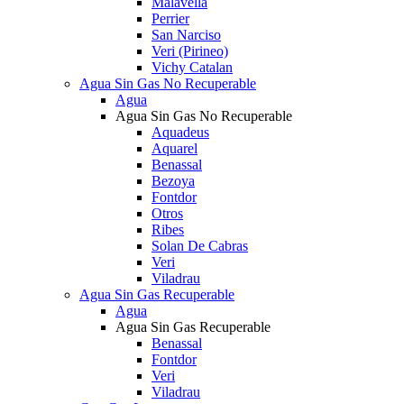
Malavella
Perrier
San Narciso
Veri (Pirineo)
Vichy Catalan
Agua Sin Gas No Recuperable
Agua
Agua Sin Gas No Recuperable
Aquadeus
Aquarel
Benassal
Bezoya
Fontdor
Otros
Ribes
Solan De Cabras
Veri
Viladrau
Agua Sin Gas Recuperable
Agua
Agua Sin Gas Recuperable
Benassal
Fontdor
Veri
Viladrau