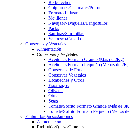
Berberechos
Chipirones/Calamares/Pulpo
Formato Industrial
Mejillones
Navajas/Navajuelas/Langostillos
Packs
Sardinas/Sardinillas
Ventresca/Caballa
Conservas y Vegetales
Alimentación
Conservas y Vegetales
Aceitunas Formato Grande (Más de 2Kg)
Aceitunas Formato Pequeño (Menos de 2Kg
Conservas de Fruta
Conservas Vegetales
Escabeches y Otros
Espárragos
Olivada
Otros
Setas
Tomate/Sofrito Formato Grande (Más de 3K
Tomate/Sofrito Formato Pequeño (Menos d
Embutido/Queso/Jamones
Alimentación
Embutido/Queso/Jamones