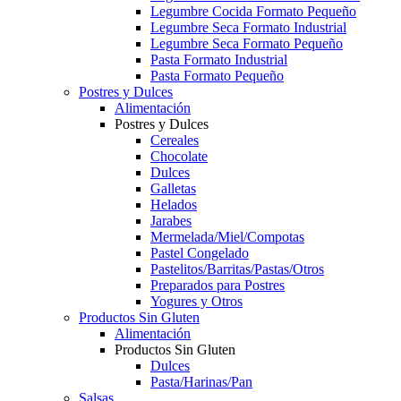
Legumbre Cocida Formato Pequeño
Legumbre Seca Formato Industrial
Legumbre Seca Formato Pequeño
Pasta Formato Industrial
Pasta Formato Pequeño
Postres y Dulces
Alimentación
Postres y Dulces
Cereales
Chocolate
Dulces
Galletas
Helados
Jarabes
Mermelada/Miel/Compotas
Pastel Congelado
Pastelitos/Barritas/Pastas/Otros
Preparados para Postres
Yogures y Otros
Productos Sin Gluten
Alimentación
Productos Sin Gluten
Dulces
Pasta/Harinas/Pan
Salsas