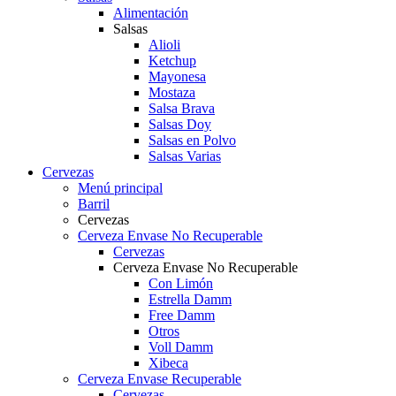
Alimentación
Salsas
Alioli
Ketchup
Mayonesa
Mostaza
Salsa Brava
Salsas Doy
Salsas en Polvo
Salsas Varias
Cervezas
Menú principal
Barril
Cervezas
Cerveza Envase No Recuperable
Cervezas
Cerveza Envase No Recuperable
Con Limón
Estrella Damm
Free Damm
Otros
Voll Damm
Xibeca
Cerveza Envase Recuperable
Cervezas