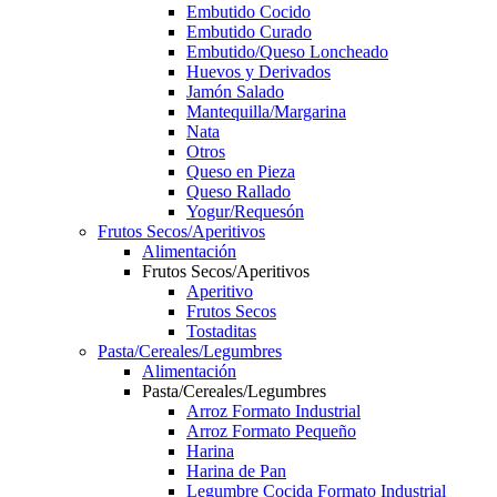
Embutido Cocido
Embutido Curado
Embutido/Queso Loncheado
Huevos y Derivados
Jamón Salado
Mantequilla/Margarina
Nata
Otros
Queso en Pieza
Queso Rallado
Yogur/Requesón
Frutos Secos/Aperitivos
Alimentación
Frutos Secos/Aperitivos
Aperitivo
Frutos Secos
Tostaditas
Pasta/Cereales/Legumbres
Alimentación
Pasta/Cereales/Legumbres
Arroz Formato Industrial
Arroz Formato Pequeño
Harina
Harina de Pan
Legumbre Cocida Formato Industrial