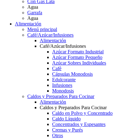
Con Gas Lata
Agua
Garrafa
Agua
Alimentación
Menú principal
Café/Azúcar/Infusiones
Alimentación
Café/Azúcar/Infusiones
Azúcar Formato Industrial
Azúcar Formato Pequeño
Azúcar Sobres Individuales
Cafè
Cápsulas Monodosis
Edulcorante
Infusiones
Monodosis
Caldos y Preparados Para Cocinar
Alimentación
Caldos y Preparados Para Cocinar
Caldo en Polvo y Concentrado
Caldo Líquido
Concentrados y Espesantes
Cremas y Purés
Otros