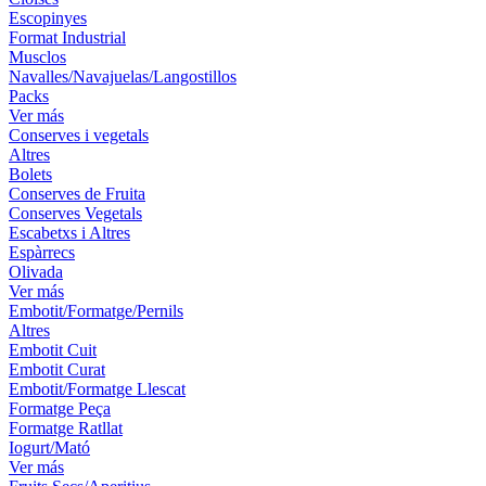
Escopinyes
Format Industrial
Musclos
Navalles/Navajuelas/Langostillos
Packs
Ver más
Conserves i vegetals
Altres
Bolets
Conserves de Fruita
Conserves Vegetals
Escabetxs i Altres
Espàrrecs
Olivada
Ver más
Embotit/Formatge/Pernils
Altres
Embotit Cuit
Embotit Curat
Embotit/Formatge Llescat
Formatge Peça
Formatge Ratllat
Iogurt/Mató
Ver más