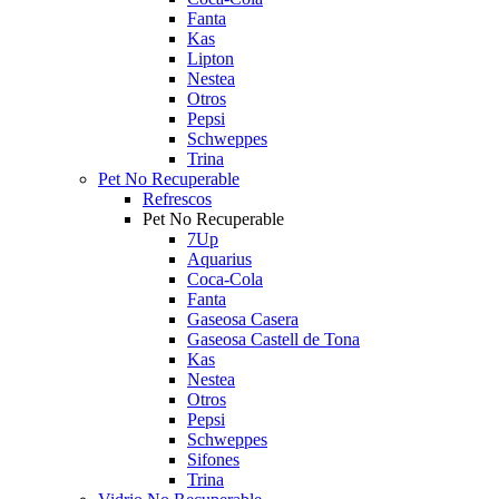
Fanta
Kas
Lipton
Nestea
Otros
Pepsi
Schweppes
Trina
Pet No Recuperable
Refrescos
Pet No Recuperable
7Up
Aquarius
Coca-Cola
Fanta
Gaseosa Casera
Gaseosa Castell de Tona
Kas
Nestea
Otros
Pepsi
Schweppes
Sifones
Trina