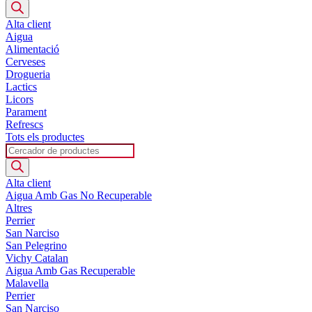
search
Alta client
Aigua
Alimentació
Cerveses
Drogueria
Lactics
Licors
Parament
Refrescs
Tots els productes
Products
search
Alta client
Aigua Amb Gas No Recuperable
Altres
Perrier
San Narciso
San Pelegrino
Vichy Catalan
Aigua Amb Gas Recuperable
Malavella
Perrier
San Narciso