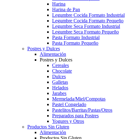
Harina
Harina de Pan
Legumbre Cocida Formato Industrial
Legumbre Cocida Formato Pequeño
Legumbre Seca Formato Industrial
Legumbre Seca Formato Pequeño
Pasta Formato Industrial
Pasta Formato Pequeño
Postres y Dulces
Alimentación
Postres y Dulces
Cereales
Chocolate
Dulces
Galletas
Helados
Jarabes
Mermelada/Miel/Compotas
Pastel Congelado
Pastelitos/Barritas/Pastas/Otros
Preparados para Postres
Yogures y Otros
Productos Sin Gluten
Alimentación
Productos Sin Gluten