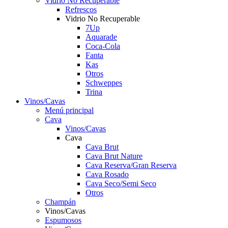
Vidrio No Recuperable
Refrescos
Vidrio No Recuperable
7Up
Aquarade
Coca-Cola
Fanta
Kas
Otros
Schweppes
Trina
Vinos/Cavas
Menú principal
Cava
Vinos/Cavas
Cava
Cava Brut
Cava Brut Nature
Cava Reserva/Gran Reserva
Cava Rosado
Cava Seco/Semi Seco
Otros
Champán
Vinos/Cavas
Espumosos