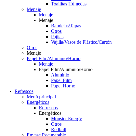
Toallitas Húmedas
Menaje
Menaje
Menaje
Bandejas/Tapas
Otros
Pajitas
Vajilla/Vasos de Plástico/Cartón
Otros
Menaje
Papel Film/Aluminio/Horno
Menaje
Papel Film/Aluminio/Horno
Aluminio
Papel Film
Papel Horno
Refrescos
Menú principal
Energéticos
Refrescos
Energéticos
Monster Energy
Otros
Redbull
Envase Recuperable