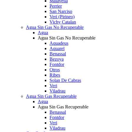
Malavella
Perrier
San Narciso
Veri (Pirineo)
Vichy Catalan
Agua Sin Gas No Recuperable
Agua
Agua Sin Gas No Recuperable
Aquadeus
Aquarel
Benassal
Bezoya
Fontdor
Otros
Ribes
Solan De Cabras
Veri
Viladrau
Agua Sin Gas Recuperable
Agua
Agua Sin Gas Recuperable
Benassal
Fontdor
Veri
Viladrau