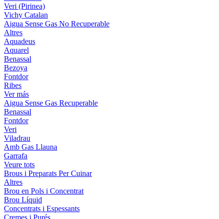
Veri (Pirinea)
Vichy Catalan
Aigua Sense Gas No Recuperable
Altres
Aquadeus
Aquarel
Benassal
Bezoya
Fontdor
Ribes
Ver más
Aigua Sense Gas Recuperable
Benassal
Fontdor
Veri
Viladrau
Amb Gas Llauna
Garrafa
Veure tots
Brous i Preparats Per Cuinar
Altres
Brou en Pols i Concentrat
Brou Líquid
Concentrats i Espessants
Cremes i Purés