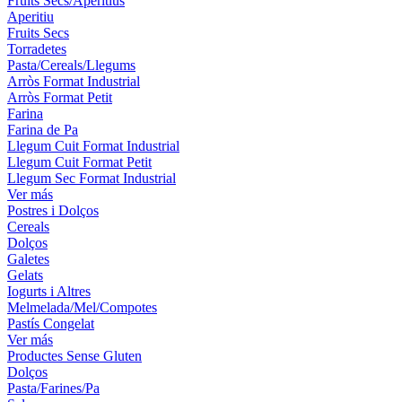
Fruits Secs/Aperitius
Aperitiu
Fruits Secs
Torradetes
Pasta/Cereals/Llegums
Arròs Format Industrial
Arròs Format Petit
Farina
Farina de Pa
Llegum Cuit Format Industrial
Llegum Cuit Format Petit
Llegum Sec Format Industrial
Ver más
Postres i Dolços
Cereals
Dolços
Galetes
Gelats
Iogurts i Altres
Melmelada/Mel/Compotes
Pastís Congelat
Ver más
Productes Sense Gluten
Dolços
Pasta/Farines/Pa