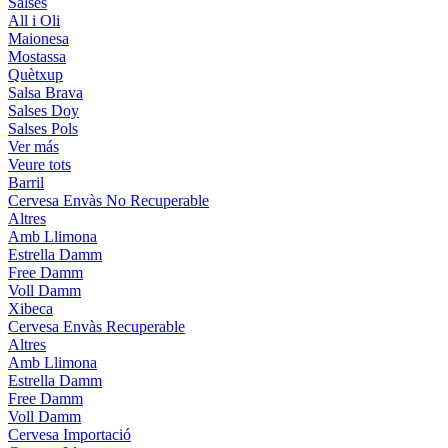
Salses
All i Oli
Maionesa
Mostassa
Quètxup
Salsa Brava
Salses Doy
Salses Pols
Ver más
Veure tots
Barril
Cervesa Envàs No Recuperable
Altres
Amb Llimona
Estrella Damm
Free Damm
Voll Damm
Xibeca
Cervesa Envàs Recuperable
Altres
Amb Llimona
Estrella Damm
Free Damm
Voll Damm
Cervesa Importació