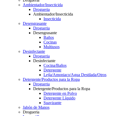
Drogueria
Ambientador/Insecticida
Drogueria
Ambientador/Insecticida
Insecticida
Desengrasante
Drogueria
Desengrasante
Baños
Cocinas
Multiusos
Desinfectante
Drogueria
Desinfectante
Cocina/Baños
Detergente
Lejía/Amoniaco/Agua Destilada/Otros
Detergente/Productos para la Ropa
Drogueria
Detergente/Productos para la Ropa
Detergente en Polvo
Detergente Líquido
Suavizante
Jabón de Manos
Drogueria