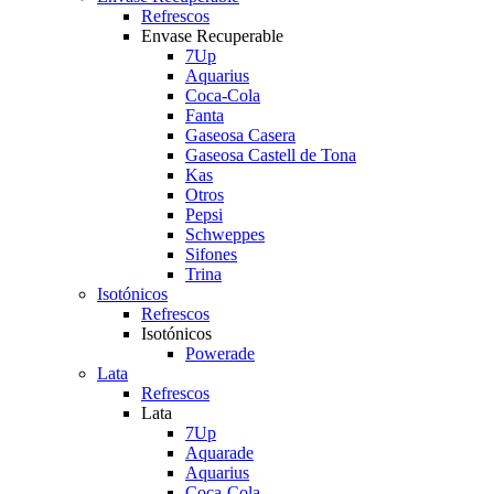
Refrescos
Envase Recuperable
7Up
Aquarius
Coca-Cola
Fanta
Gaseosa Casera
Gaseosa Castell de Tona
Kas
Otros
Pepsi
Schweppes
Sifones
Trina
Isotónicos
Refrescos
Isotónicos
Powerade
Lata
Refrescos
Lata
7Up
Aquarade
Aquarius
Coca-Cola