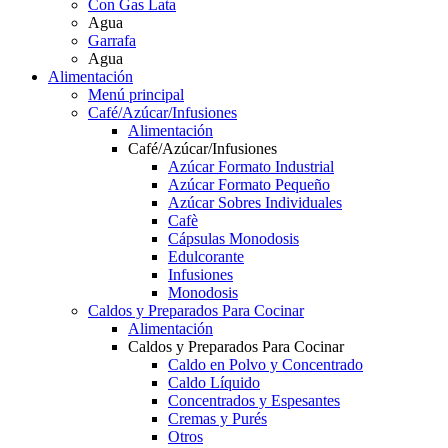
Con Gas Lata
Agua
Garrafa
Agua
Alimentación
Menú principal
Café/Azúcar/Infusiones
Alimentación
Café/Azúcar/Infusiones
Azúcar Formato Industrial
Azúcar Formato Pequeño
Azúcar Sobres Individuales
Cafè
Cápsulas Monodosis
Edulcorante
Infusiones
Monodosis
Caldos y Preparados Para Cocinar
Alimentación
Caldos y Preparados Para Cocinar
Caldo en Polvo y Concentrado
Caldo Líquido
Concentrados y Espesantes
Cremas y Purés
Otros