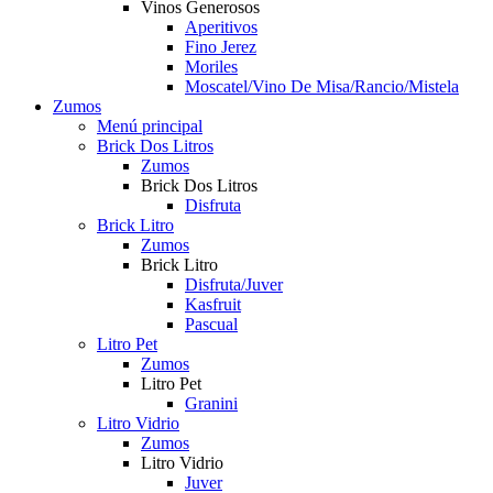
Vinos Generosos
Aperitivos
Fino Jerez
Moriles
Moscatel/Vino De Misa/Rancio/Mistela
Zumos
Menú principal
Brick Dos Litros
Zumos
Brick Dos Litros
Disfruta
Brick Litro
Zumos
Brick Litro
Disfruta/Juver
Kasfruit
Pascual
Litro Pet
Zumos
Litro Pet
Granini
Litro Vidrio
Zumos
Litro Vidrio
Juver