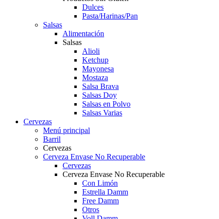
Dulces
Pasta/Harinas/Pan
Salsas
Alimentación
Salsas
Alioli
Ketchup
Mayonesa
Mostaza
Salsa Brava
Salsas Doy
Salsas en Polvo
Salsas Varias
Cervezas
Menú principal
Barril
Cervezas
Cerveza Envase No Recuperable
Cervezas
Cerveza Envase No Recuperable
Con Limón
Estrella Damm
Free Damm
Otros
Voll Damm