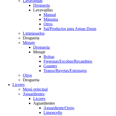
Lavavajillas
Drogueria
Lavavajillas
Manual
Màquina
Otros
Sal/Productos para Aguas Duras
Limpiasuelos
Drogueria
Menaje
Drogueria
Menaje
Bolsas
Fregonas/Escobas/Recambios
Guantes
Trapos/Bayetas/Estropajos
Otros
Drogueria
Licores
Menú principal
Aguardientes
Licores
Aguardientes
Aguardiente/Orujo
Limoncello