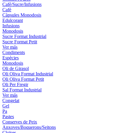
Cafè/Sucre/Infusions
Cafè
Càpsules Monodosis
Edulcorant
Infusions
Monodosis
Sucre Format Industrial
Sucre Format Petit
Ver más
Condiments
Espècies
Monodosis
Oli de Girasol
Oli Oliva Format Industrial
Oli Oliva Format Petit
Oli Per Fregir
Sal Format Industrial
Ver más
Congelat
Gel
Pa
Pastes
Conserves de Peix
Anxoves/Boquerons/Seitons
Cloïses