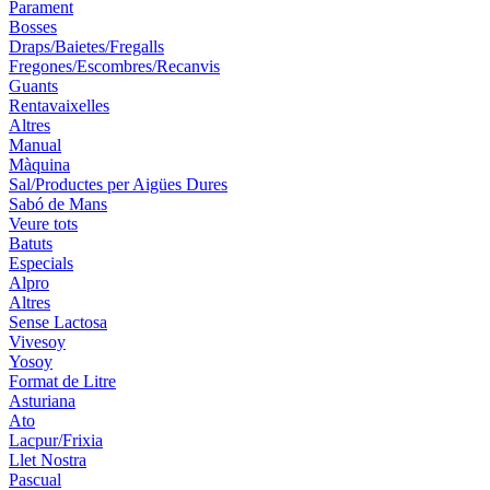
Parament
Bosses
Draps/Baietes/Fregalls
Fregones/Escombres/Recanvis
Guants
Rentavaixelles
Altres
Manual
Màquina
Sal/Productes per Aigües Dures
Sabó de Mans
Veure tots
Batuts
Especials
Alpro
Altres
Sense Lactosa
Vivesoy
Yosoy
Format de Litre
Asturiana
Ato
Lacpur/Frixia
Llet Nostra
Pascual