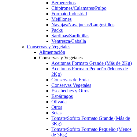
Berberechos
Chipirones/Calamares/Pulpo
Formato Industrial
Mejillones
Navajas/Navajuelas/Langostillos
Packs
Sardinas/Sardinillas
Ventresca/Caballa
Conservas y Vegetales
Alimentación
Conservas y Vegetales
Aceitunas Formato Grande (Más de 2Kg)
Aceitunas Formato Pequeño (Menos de
2Kg)
Conservas de Fruta
Conservas Vegetales
Escabeches y Otros
Espárragos
Olivada
Otros
Setas
Tomate/Sofrito Formato Grande (Más de
3Kg)
Tomate/Sofrito Formato Pequeño (Menos
de 3Kg)