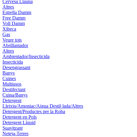
Cervesa Llauna
Altres
Estrella Damm
Free Damm
Voll Damm
Xibeca
Gas
Veure tots
Abrillantador
Altres
Ambientador/Insecticida
Insecticida
Desengrassant
Banys
Cuines
Multiusos
Destifectant
Cuina/Banys
Detergent
Lleixiu/Amoniac/Aigua Destil·lada/Altres
Detergent/Productes per la Roba
Detergent en Pols
Detergent Líquid
Suavitzant
Neteja-Terres