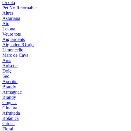
Orxata
Pet No Retornable
Altres
Asturiana
Ato
Letona
Veure tots
Aiguardents
Aiguadent/Orujo
Limoncello
Marc de Cava
Anís
Anisette
Dolç
Sec
Aperitiu
Brandy
Armagnac
Brandy
Cognac
Ginebra
Afruitada
Botànica
Cítrica
Floral