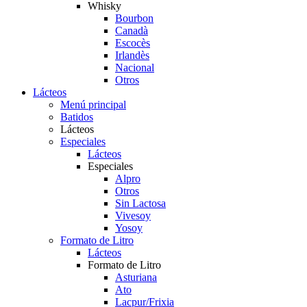
Whisky
Bourbon
Canadà
Escocès
Irlandès
Nacional
Otros
Lácteos
Menú principal
Batidos
Lácteos
Especiales
Lácteos
Especiales
Alpro
Otros
Sin Lactosa
Vivesoy
Yosoy
Formato de Litro
Lácteos
Formato de Litro
Asturiana
Ato
Lacpur/Frixia