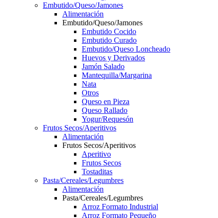
Embutido/Queso/Jamones
Alimentación
Embutido/Queso/Jamones
Embutido Cocido
Embutido Curado
Embutido/Queso Loncheado
Huevos y Derivados
Jamón Salado
Mantequilla/Margarina
Nata
Otros
Queso en Pieza
Queso Rallado
Yogur/Requesón
Frutos Secos/Aperitivos
Alimentación
Frutos Secos/Aperitivos
Aperitivo
Frutos Secos
Tostaditas
Pasta/Cereales/Legumbres
Alimentación
Pasta/Cereales/Legumbres
Arroz Formato Industrial
Arroz Formato Pequeño