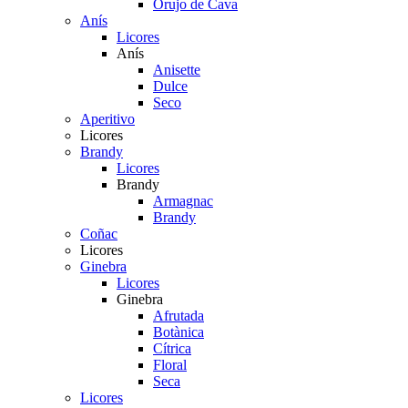
Orujo de Cava
Anís
Licores
Anís
Anisette
Dulce
Seco
Aperitivo
Licores
Brandy
Licores
Brandy
Armagnac
Brandy
Coñac
Licores
Ginebra
Licores
Ginebra
Afrutada
Botànica
Cítrica
Floral
Seca
Licores