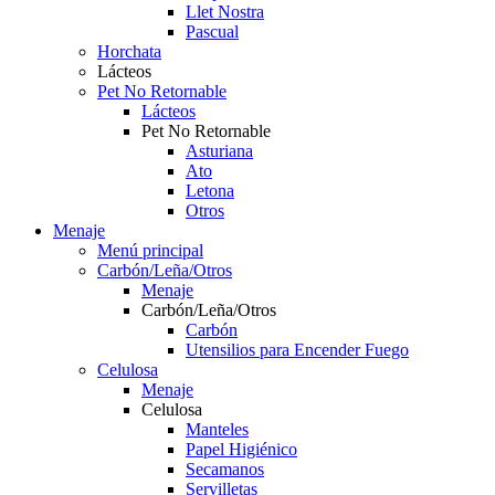
Llet Nostra
Pascual
Horchata
Lácteos
Pet No Retornable
Lácteos
Pet No Retornable
Asturiana
Ato
Letona
Otros
Menaje
Menú principal
Carbón/Leña/Otros
Menaje
Carbón/Leña/Otros
Carbón
Utensilios para Encender Fuego
Celulosa
Menaje
Celulosa
Manteles
Papel Higiénico
Secamanos
Servilletas