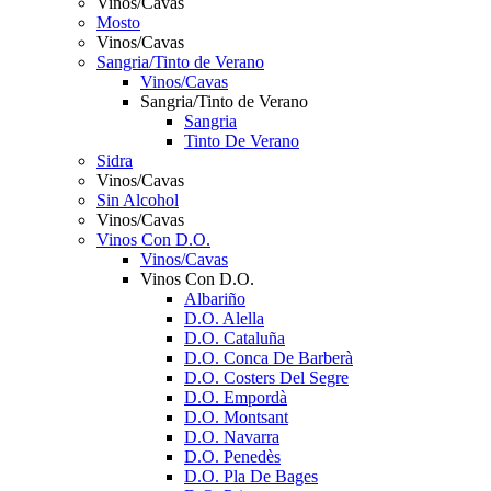
Vinos/Cavas
Mosto
Vinos/Cavas
Sangria/Tinto de Verano
Vinos/Cavas
Sangria/Tinto de Verano
Sangria
Tinto De Verano
Sidra
Vinos/Cavas
Sin Alcohol
Vinos/Cavas
Vinos Con D.O.
Vinos/Cavas
Vinos Con D.O.
Albariño
D.O. Alella
D.O. Cataluña
D.O. Conca De Barberà
D.O. Costers Del Segre
D.O. Empordà
D.O. Montsant
D.O. Navarra
D.O. Penedès
D.O. Pla De Bages