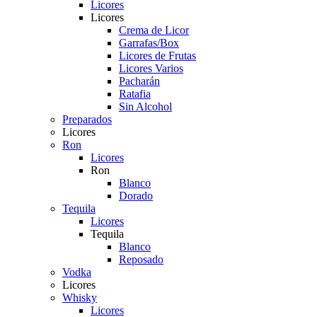
Licores
Licores
Crema de Licor
Garrafas/Box
Licores de Frutas
Licores Varios
Pacharán
Ratafia
Sin Alcohol
Preparados
Licores
Ron
Licores
Ron
Blanco
Dorado
Tequila
Licores
Tequila
Blanco
Reposado
Vodka
Licores
Whisky
Licores