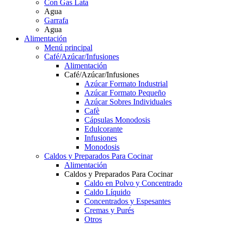
Con Gas Lata
Agua
Garrafa
Agua
Alimentación
Menú principal
Café/Azúcar/Infusiones
Alimentación
Café/Azúcar/Infusiones
Azúcar Formato Industrial
Azúcar Formato Pequeño
Azúcar Sobres Individuales
Cafè
Cápsulas Monodosis
Edulcorante
Infusiones
Monodosis
Caldos y Preparados Para Cocinar
Alimentación
Caldos y Preparados Para Cocinar
Caldo en Polvo y Concentrado
Caldo Líquido
Concentrados y Espesantes
Cremas y Purés
Otros