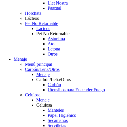
Llet Nostra
Pascual
Horchata
Lácteos
Pet No Retornable
Lácteos
Pet No Retornable
Asturiana
Ato
Letona
Otros
Menaje
Menú principal
Carbón/Leña/Otros
Menaje
Carbón/Leña/Otros
Carbón
Utensilios para Encender Fuego
Celulosa
Menaje
Celulosa
Manteles
Papel Higiénico
Secamanos
Servilletas