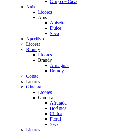
Orujo de Cava
Anís
Licores
Anís
Anisette
Dulce
Seco
Aperitivo
Licores
Brandy
Licores
Brandy
Armagnac
Brandy
Coñac
Licores
Ginebra
Licores
Ginebra
Afrutada
Botànica
Cítrica
Floral
Seca
Licores