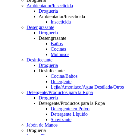
Drogueria
Ambientador/Insecticida
Drogueria
Ambientador/Insecticida
Insecticida
Desengrasante
Drogueria
Desengrasante
Baños
Cocinas
Multiusos
Desinfectante
Drogueria
Desinfectante
Cocina/Baños
Detergente
Lejía/Amoniaco/Agua Destilada/Otros
Detergente/Productos para la Ropa
Drogueria
Detergente/Productos para la Ropa
Detergente en Polvo
Detergente Líquido
Suavizante
Jabón de Manos
Drogueria