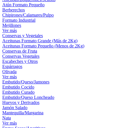
Atún Formato Pequeño
Berberechos
Chipirones/Calamares/Pulpo
Formato Industrial
Mejillones
Ver más
Conservas y Vegetales
Aceitunas Formato Grande (Más de 2Kg)
Aceitunas Formato Pequeño (Menos de 2Kg)
Conservas de Fruta
Conservas Vegetales
Escabeches y Otros
Espárragos
Olivada
Ver más
Embutido/Queso/Jamones
Embutido Cocido
Embutido Curado
Embutido/Queso Loncheado
Huevos y Derivados
Jamón Salado
Mantequilla/Margarina
Nata
Ver más