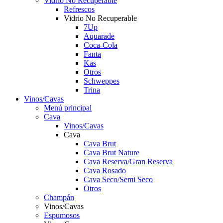
Vidrio No Recuperable
Refrescos
Vidrio No Recuperable
7Up
Aquarade
Coca-Cola
Fanta
Kas
Otros
Schweppes
Trina
Vinos/Cavas
Menú principal
Cava
Vinos/Cavas
Cava
Cava Brut
Cava Brut Nature
Cava Reserva/Gran Reserva
Cava Rosado
Cava Seco/Semi Seco
Otros
Champán
Vinos/Cavas
Espumosos