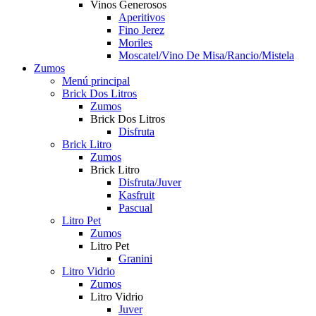
Vinos Generosos
Aperitivos
Fino Jerez
Moriles
Moscatel/Vino De Misa/Rancio/Mistela
Zumos
Menú principal
Brick Dos Litros
Zumos
Brick Dos Litros
Disfruta
Brick Litro
Zumos
Brick Litro
Disfruta/Juver
Kasfruit
Pascual
Litro Pet
Zumos
Litro Pet
Granini
Litro Vidrio
Zumos
Litro Vidrio
Juver