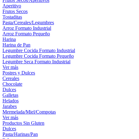
Frutos Secos/Aperitivos
Aperitivo
Frutos Secos
Tostaditas
Pasta/Cereales/Legumbres
Arroz Formato Industrial
Arroz Formato Pequeño
Harina
Harina de Pan
Legumbre Cocida Formato Industrial
Legumbre Cocida Formato Pequeño
Legumbre Seca Formato Industrial
Ver más
Postres y Dulces
Cereales
Chocolate
Dulces
Galletas
Helados
Jarabes
Mermelada/Miel/Compotas
Ver más
Productos Sin Gluten
Dulces
Pasta/Harinas/Pan