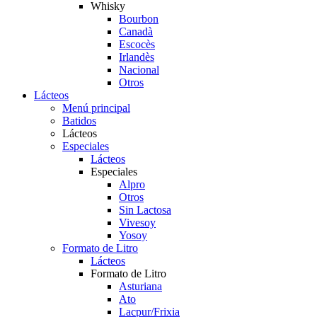
Whisky
Bourbon
Canadà
Escocès
Irlandès
Nacional
Otros
Lácteos
Menú principal
Batidos
Lácteos
Especiales
Lácteos
Especiales
Alpro
Otros
Sin Lactosa
Vivesoy
Yosoy
Formato de Litro
Lácteos
Formato de Litro
Asturiana
Ato
Lacpur/Frixia