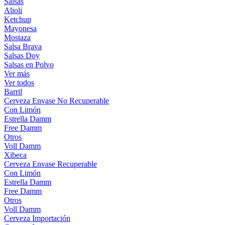
Salsas
Alioli
Ketchup
Mayonesa
Mostaza
Salsa Brava
Salsas Doy
Salsas en Polvo
Ver más
Ver todos
Barril
Cerveza Envase No Recuperable
Con Limón
Estrella Damm
Free Damm
Otros
Voll Damm
Xibeca
Cerveza Envase Recuperable
Con Limón
Estrella Damm
Free Damm
Otros
Voll Damm
Cerveza Importación