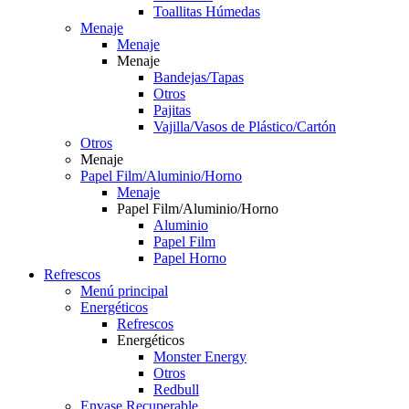
Toallitas Húmedas
Menaje
Menaje
Menaje
Bandejas/Tapas
Otros
Pajitas
Vajilla/Vasos de Plástico/Cartón
Otros
Menaje
Papel Film/Aluminio/Horno
Menaje
Papel Film/Aluminio/Horno
Aluminio
Papel Film
Papel Horno
Refrescos
Menú principal
Energéticos
Refrescos
Energéticos
Monster Energy
Otros
Redbull
Envase Recuperable