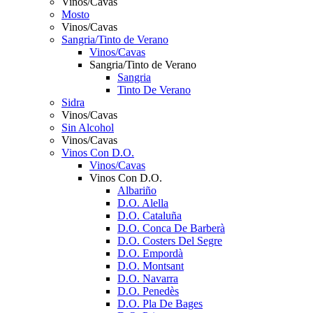
Vinos/Cavas
Mosto
Vinos/Cavas
Sangria/Tinto de Verano
Vinos/Cavas
Sangria/Tinto de Verano
Sangria
Tinto De Verano
Sidra
Vinos/Cavas
Sin Alcohol
Vinos/Cavas
Vinos Con D.O.
Vinos/Cavas
Vinos Con D.O.
Albariño
D.O. Alella
D.O. Cataluña
D.O. Conca De Barberà
D.O. Costers Del Segre
D.O. Empordà
D.O. Montsant
D.O. Navarra
D.O. Penedès
D.O. Pla De Bages