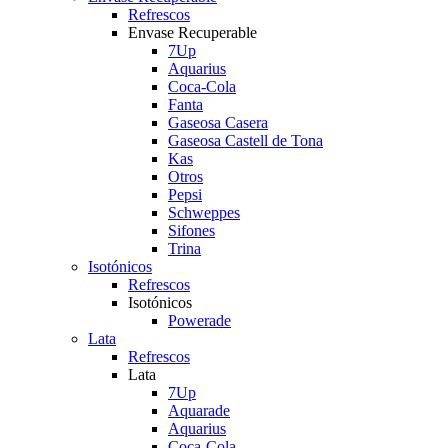
Refrescos
Envase Recuperable
7Up
Aquarius
Coca-Cola
Fanta
Gaseosa Casera
Gaseosa Castell de Tona
Kas
Otros
Pepsi
Schweppes
Sifones
Trina
Isotónicos
Refrescos
Isotónicos
Powerade
Lata
Refrescos
Lata
7Up
Aquarade
Aquarius
Coca-Cola