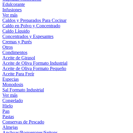
Edulcorante
Infusiones
Ver más
Caldos y Preparados Para Cocinar
Caldo en Polvo y Concentrado
Caldo Líquido
Concentrados y Espesantes
Cremas y Purés
Otros
Condimentos
Aceite de Girasol
Aceite de Oliva Formato Industrial
Aceite de Oliva Formato Pequeño
Aceite Para Freír
Especias
Monodosis
Sal Formato Industrial
Ver más
Congelado
Hielo
Pan
Pastas
Conservas de Pescado
Almejas
Anchoas/Boquerones/Seitons