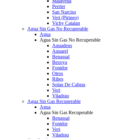
Malavella
Perrier
San Narciso
Veri (Pirineo)
Vichy Catalan
Agua Sin Gas No Recuperable
Agua
Agua Sin Gas No Recuperable
Aquadeus
Aquarel
Benassal
Bezoya
Fontdor
Otros
Ribes
Solan De Cabras
Veri
Viladrau
Agua Sin Gas Recuperable
Agua
Agua Sin Gas Recuperable
Benassal
Fontdor
Veri
Viladrau