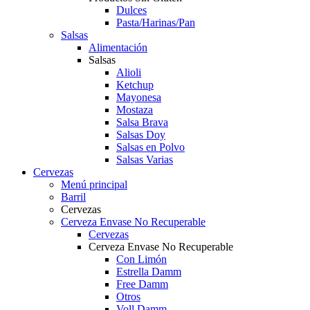
Dulces
Pasta/Harinas/Pan
Salsas
Alimentación
Salsas
Alioli
Ketchup
Mayonesa
Mostaza
Salsa Brava
Salsas Doy
Salsas en Polvo
Salsas Varias
Cervezas
Menú principal
Barril
Cervezas
Cerveza Envase No Recuperable
Cervezas
Cerveza Envase No Recuperable
Con Limón
Estrella Damm
Free Damm
Otros
Voll Damm