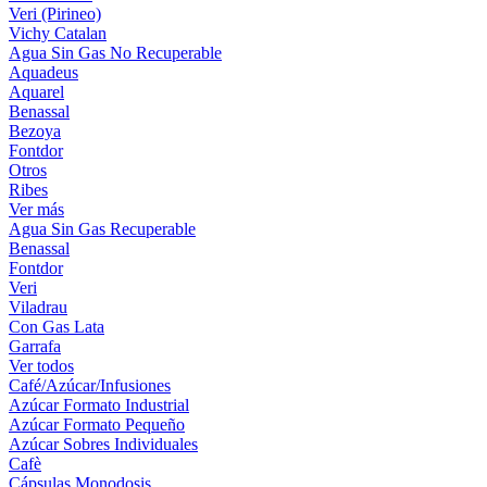
Veri (Pirineo)
Vichy Catalan
Agua Sin Gas No Recuperable
Aquadeus
Aquarel
Benassal
Bezoya
Fontdor
Otros
Ribes
Ver más
Agua Sin Gas Recuperable
Benassal
Fontdor
Veri
Viladrau
Con Gas Lata
Garrafa
Ver todos
Café/Azúcar/Infusiones
Azúcar Formato Industrial
Azúcar Formato Pequeño
Azúcar Sobres Individuales
Cafè
Cápsulas Monodosis