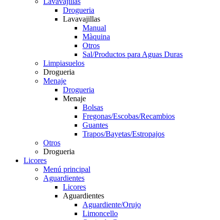
Lavavajillas
Drogueria
Lavavajillas
Manual
Màquina
Otros
Sal/Productos para Aguas Duras
Limpiasuelos
Drogueria
Menaje
Drogueria
Menaje
Bolsas
Fregonas/Escobas/Recambios
Guantes
Trapos/Bayetas/Estropajos
Otros
Drogueria
Licores
Menú principal
Aguardientes
Licores
Aguardientes
Aguardiente/Orujo
Limoncello