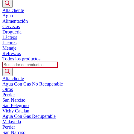
de
productos
Alta cliente
Agua
Alimentación
Cervezas
Drogueria
Lácteos
Licores
Menaje
Refrescos
Todos los productos
Búsqueda
de
productos
Alta cliente
Agua Con Gas No Recuperable
Otros
Perrier
San Narciso
San Pelegrino
Vichy Catalan
Agua Con Gas Recuperable
Malavella
Perrier
San Narciso