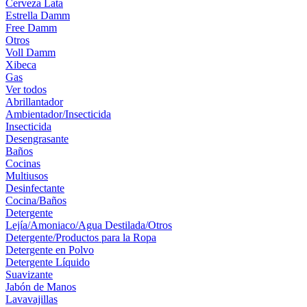
Cerveza Lata
Estrella Damm
Free Damm
Otros
Voll Damm
Xibeca
Gas
Ver todos
Abrillantador
Ambientador/Insecticida
Insecticida
Desengrasante
Baños
Cocinas
Multiusos
Desinfectante
Cocina/Baños
Detergente
Lejía/Amoniaco/Agua Destilada/Otros
Detergente/Productos para la Ropa
Detergente en Polvo
Detergente Líquido
Suavizante
Jabón de Manos
Lavavajillas