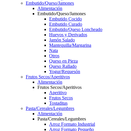
Embutido/Queso/Jamones
Alimentación
Embutido/Queso/Jamones
Embutido Cocido
Embutido Curado
Embutido/Queso Loncheado
Huevos y Derivados
Jamón Salado
Mantequilla/Margarina
Nata
Otros
Queso en Pieza
Queso Rallado
Yogur/Requesón
Frutos Secos/Aperitivos
Alimentación
Frutos Secos/Aperitivos
Aperitivo
Frutos Secos
Tostaditas
Pasta/Cereales/Legumbres
Alimentación
Pasta/Cereales/Legumbres
Arroz Formato Industrial
Arroz Formato Pequeño