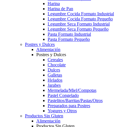
Harina
Harina de Pan
Legumbre Cocida Formato Industrial
Legumbre Cocida Formato Pequeño
Legumbre Seca Formato Industrial
Legumbre Seca Formato Pequeño
Pasta Formato Industrial
Pasta Formato Pequeño
Postres y Dulces
Alimentación
Postres y Dulces
Cereales
Chocolate
Dulces
Galletas
Helados
Jarabes
Mermelada/Miel/Compotas
Pastel Congelado
Pastelitos/Barritas/Pastas/Otros
Preparados para Postres
Yogures y Otros
Productos Sin Gluten
Alimentación
Productos Sin Gluten