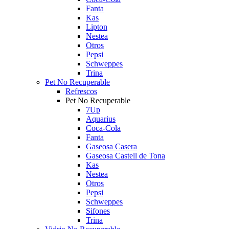
Fanta
Kas
Lipton
Nestea
Otros
Pepsi
Schweppes
Trina
Pet No Recuperable
Refrescos
Pet No Recuperable
7Up
Aquarius
Coca-Cola
Fanta
Gaseosa Casera
Gaseosa Castell de Tona
Kas
Nestea
Otros
Pepsi
Schweppes
Sifones
Trina