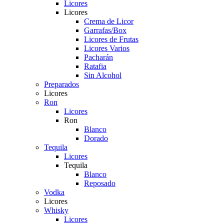
Licores
Licores
Crema de Licor
Garrafas/Box
Licores de Frutas
Licores Varios
Pacharán
Ratafia
Sin Alcohol
Preparados
Licores
Ron
Licores
Ron
Blanco
Dorado
Tequila
Licores
Tequila
Blanco
Reposado
Vodka
Licores
Whisky
Licores