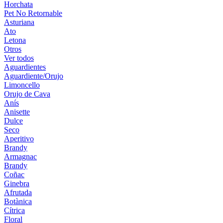
Horchata
Pet No Retornable
Asturiana
Ato
Letona
Otros
Ver todos
Aguardientes
Aguardiente/Orujo
Limoncello
Orujo de Cava
Anís
Anisette
Dulce
Seco
Aperitivo
Brandy
Armagnac
Brandy
Coñac
Ginebra
Afrutada
Botànica
Cítrica
Floral