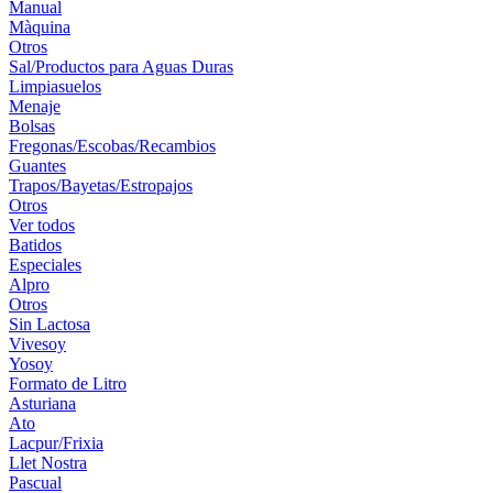
Manual
Màquina
Otros
Sal/Productos para Aguas Duras
Limpiasuelos
Menaje
Bolsas
Fregonas/Escobas/Recambios
Guantes
Trapos/Bayetas/Estropajos
Otros
Ver todos
Batidos
Especiales
Alpro
Otros
Sin Lactosa
Vivesoy
Yosoy
Formato de Litro
Asturiana
Ato
Lacpur/Frixia
Llet Nostra
Pascual