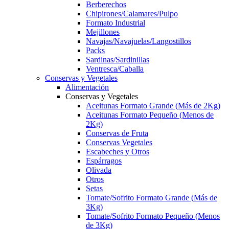
Berberechos
Chipirones/Calamares/Pulpo
Formato Industrial
Mejillones
Navajas/Navajuelas/Langostillos
Packs
Sardinas/Sardinillas
Ventresca/Caballa
Conservas y Vegetales
Alimentación
Conservas y Vegetales
Aceitunas Formato Grande (Más de 2Kg)
Aceitunas Formato Pequeño (Menos de
2Kg)
Conservas de Fruta
Conservas Vegetales
Escabeches y Otros
Espárragos
Olivada
Otros
Setas
Tomate/Sofrito Formato Grande (Más de
3Kg)
Tomate/Sofrito Formato Pequeño (Menos
de 3Kg)