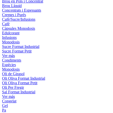
Brou en Pols i Concentrat
Brou Líquid
Concentrats i Espessants
Cremes i Purés
Cafè/Sucre/Infusions
Cafè
Càpsules Monodosis
Edulcorant
Infusions
Monodosis
Sucre Format Industrial
Sucre Format Petit
Ver más
Condiments
Espècies
Monodosis
Oli de Girasol
Oli Oliva Format Industrial
Oli Oliva Format Petit
Oli Per Fregir
Sal Format Industrial
Ver más
Congelat
Gel
Pa