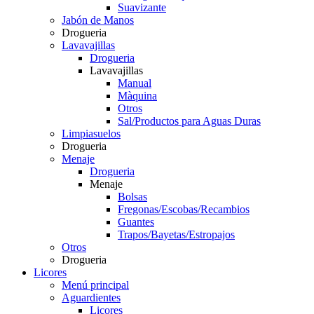
Suavizante
Jabón de Manos
Drogueria
Lavavajillas
Drogueria
Lavavajillas
Manual
Màquina
Otros
Sal/Productos para Aguas Duras
Limpiasuelos
Drogueria
Menaje
Drogueria
Menaje
Bolsas
Fregonas/Escobas/Recambios
Guantes
Trapos/Bayetas/Estropajos
Otros
Drogueria
Licores
Menú principal
Aguardientes
Licores