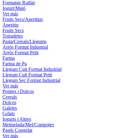
Formatge Ratllat
Iogurt/Mató
Ver más
Fruits Secs/Aperitius
Aperitiu
Fruits Secs
Torradetes
Pasta/Cereals/Llegums
Arròs Format Industrial
Arròs Format Petit
Farina
Farina de Pa
Llegum Cuit Format Industrial
Llegum Cuit Format Petit
Llegum Sec Format Industrial
Ver más
Postres i Dolços
Cereals
Dolços
Galetes
Gelats
Iogurts i Altres
Melmelada/Mel/Compotes
Pastís Congelat
Ver más