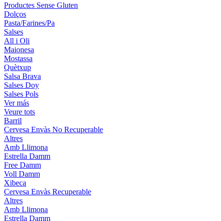
Productes Sense Gluten
Dolços
Pasta/Farines/Pa
Salses
All i Oli
Maionesa
Mostassa
Quètxup
Salsa Brava
Salses Doy
Salses Pols
Ver más
Veure tots
Barril
Cervesa Envàs No Recuperable
Altres
Amb Llimona
Estrella Damm
Free Damm
Voll Damm
Xibeca
Cervesa Envàs Recuperable
Altres
Amb Llimona
Estrella Damm