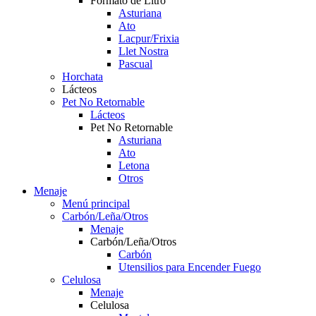
Formato de Litro
Asturiana
Ato
Lacpur/Frixia
Llet Nostra
Pascual
Horchata
Lácteos
Pet No Retornable
Lácteos
Pet No Retornable
Asturiana
Ato
Letona
Otros
Menaje
Menú principal
Carbón/Leña/Otros
Menaje
Carbón/Leña/Otros
Carbón
Utensilios para Encender Fuego
Celulosa
Menaje
Celulosa