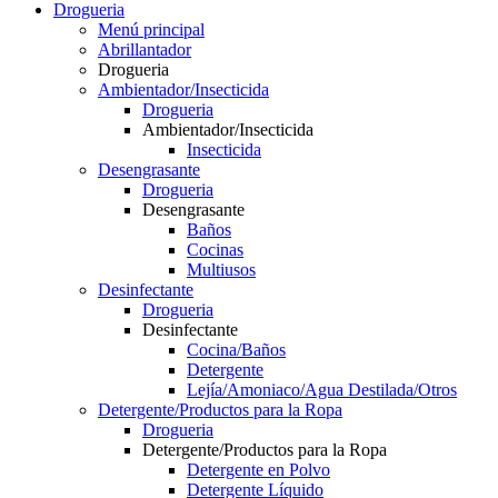
Drogueria
Menú principal
Abrillantador
Drogueria
Ambientador/Insecticida
Drogueria
Ambientador/Insecticida
Insecticida
Desengrasante
Drogueria
Desengrasante
Baños
Cocinas
Multiusos
Desinfectante
Drogueria
Desinfectante
Cocina/Baños
Detergente
Lejía/Amoniaco/Agua Destilada/Otros
Detergente/Productos para la Ropa
Drogueria
Detergente/Productos para la Ropa
Detergente en Polvo
Detergente Líquido