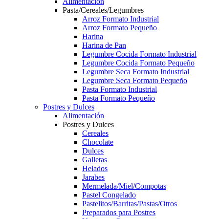
Alimentación
Pasta/Cereales/Legumbres
Arroz Formato Industrial
Arroz Formato Pequeño
Harina
Harina de Pan
Legumbre Cocida Formato Industrial
Legumbre Cocida Formato Pequeño
Legumbre Seca Formato Industrial
Legumbre Seca Formato Pequeño
Pasta Formato Industrial
Pasta Formato Pequeño
Postres y Dulces
Alimentación
Postres y Dulces
Cereales
Chocolate
Dulces
Galletas
Helados
Jarabes
Mermelada/Miel/Compotas
Pastel Congelado
Pastelitos/Barritas/Pastas/Otros
Preparados para Postres