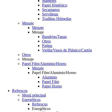
Manteles
Papel Higiénico
Secamanos
Servilletas
Toallitas Húmedas
Menaje
Menaje
Menaje
Bandejas/Tapas
Otros
Pajitas
Vajilla/Vasos de Plástico/Cartón
Otros
Menaje
Papel Film/Aluminio/Horno
Menaje
Papel Film/Aluminio/Horno
Aluminio
Papel Film
Papel Horno
Refrescos
Menú principal
Energéticos
Refrescos
Energéticos