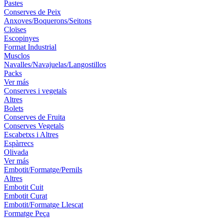
Pastes
Conserves de Peix
Anxoves/Boquerons/Seitons
Cloïses
Escopinyes
Format Industrial
Musclos
Navalles/Navajuelas/Langostillos
Packs
Ver más
Conserves i vegetals
Altres
Bolets
Conserves de Fruita
Conserves Vegetals
Escabetxs i Altres
Espàrrecs
Olivada
Ver más
Embotit/Formatge/Pernils
Altres
Embotit Cuit
Embotit Curat
Embotit/Formatge Llescat
Formatge Peça