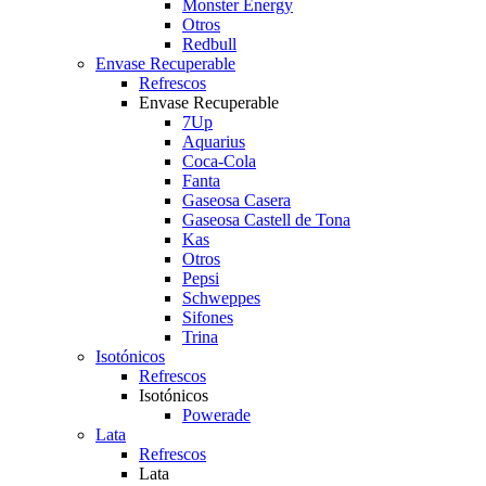
Monster Energy
Otros
Redbull
Envase Recuperable
Refrescos
Envase Recuperable
7Up
Aquarius
Coca-Cola
Fanta
Gaseosa Casera
Gaseosa Castell de Tona
Kas
Otros
Pepsi
Schweppes
Sifones
Trina
Isotónicos
Refrescos
Isotónicos
Powerade
Lata
Refrescos
Lata