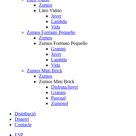
Zumos
Litro Vidrio
Juver
Lambda
Vida
Zumos Formato Pequeño
Zumos
Zumos Formato Pequeño
Granini
Juver
Lambda
Vida
Zumos Mini Brick
Zumos
Zumos Mini Brick
Disfruta/Juver
Granini
Pascual
Zumosol
Distribució
Disterri
Contacte
ESP