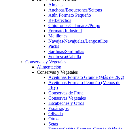
Almejas
Anchoas/Boquerones/Seitons
Atún Formato Pequeño
Berberechos
Chipirones/Calamares/Pulpo
Formato Industrial
Mejillones
Navajas/Navajuelas/Langostillos
Packs
Sardinas/Sardinillas
Ventresca/Caballa
Conservas y Vegetales
Alimentación
Conservas y Vegetales
Aceitunas Formato Grande (Más de 2Kg)
Aceitunas Formato Pequeño (Menos de
2Kg)
Conservas de Fruta
Conservas Vegetales
Escabeches y Otros
Espárragos
Olivada
Otros
Setas