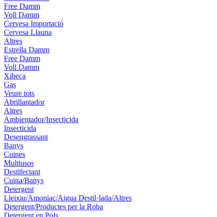
Free Damm
Voll Damm
Cervesa Importació
Cervesa Llauna
Altres
Estrella Damm
Free Damm
Voll Damm
Xibeca
Gas
Veure tots
Abrillantador
Altres
Ambientador/Insecticida
Insecticida
Desengrassant
Banys
Cuines
Multiusos
Destifectant
Cuina/Banys
Detergent
Lleixiu/Amoniac/Aigua Destil·lada/Altres
Detergent/Productes per la Roba
Detergent en Pols