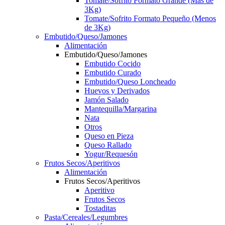
Tomate/Sofrito Formato Grande (Más de
3Kg)
Tomate/Sofrito Formato Pequeño (Menos
de 3Kg)
Embutido/Queso/Jamones
Alimentación
Embutido/Queso/Jamones
Embutido Cocido
Embutido Curado
Embutido/Queso Loncheado
Huevos y Derivados
Jamón Salado
Mantequilla/Margarina
Nata
Otros
Queso en Pieza
Queso Rallado
Yogur/Requesón
Frutos Secos/Aperitivos
Alimentación
Frutos Secos/Aperitivos
Aperitivo
Frutos Secos
Tostaditas
Pasta/Cereales/Legumbres