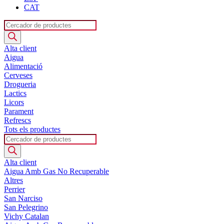
CAT
Products
search
Alta client
Aigua
Alimentació
Cerveses
Drogueria
Lactics
Licors
Parament
Refrescs
Tots els productes
Products
search
Alta client
Aigua Amb Gas No Recuperable
Altres
Perrier
San Narciso
San Pelegrino
Vichy Catalan