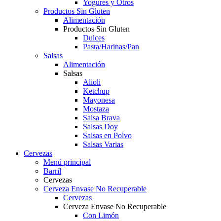
Yogures y Otros
Productos Sin Gluten
Alimentación
Productos Sin Gluten
Dulces
Pasta/Harinas/Pan
Salsas
Alimentación
Salsas
Alioli
Ketchup
Mayonesa
Mostaza
Salsa Brava
Salsas Doy
Salsas en Polvo
Salsas Varias
Cervezas
Menú principal
Barril
Cervezas
Cerveza Envase No Recuperable
Cervezas
Cerveza Envase No Recuperable
Con Limón