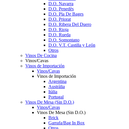
D.O. Navarra
D.O. Penedès
D.O. Pla De Bages
D.O. Priorat
D.O. Ribera Del Duero
D.O. Rioja
D.O. Rueda
D.O. Somontano
D.O. V.T. Castilla y León
Otros
Vinos De Cocina
Vinos/Cavas
Vinos de Importación
Vinos/Cavas
Vinos de Importación
Argentina
Austràlia
Itàlia
Portugal
Vinos De Mesa (Sin D.O.)
Vinos/Cavas
Vinos De Mesa (Sin D.O.)
Brick
Garrafa/Bag In Box
Otros