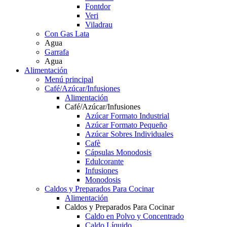
Fontdor
Veri
Viladrau
Con Gas Lata
Agua
Garrafa
Agua
Alimentación
Menú principal
Café/Azúcar/Infusiones
Alimentación
Café/Azúcar/Infusiones
Azúcar Formato Industrial
Azúcar Formato Pequeño
Azúcar Sobres Individuales
Cafè
Cápsulas Monodosis
Edulcorante
Infusiones
Monodosis
Caldos y Preparados Para Cocinar
Alimentación
Caldos y Preparados Para Cocinar
Caldo en Polvo y Concentrado
Caldo Líquido