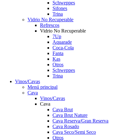
Schweppes
Sifones
Trina
Vidrio No Recuperable
Refrescos
Vidrio No Recuperable
7Up
Aquarade
Coca-Cola
Fanta
Kas
Otros
Schweppes
Trina
Vinos/Cavas
Menú principal
Cava
Vinos/Cavas
Cava
Cava Brut
Cava Brut Nature
Cava Reserva/Gran Reserva
Cava Rosado
Cava Seco/Semi Seco
Otros