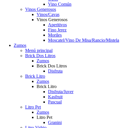
Vino Común
Vinos Generosos
Vinos/Cavas
Vinos Generosos
Aperitivos
Fino Jerez
Moriles
Moscatel/Vino De Misa/Rancio/Mistela
Zumos
Menú principal
Brick Dos Litros
Zumos
Brick Dos Litros
Disfruta
Brick Litro
Zumos
Brick Litro
Disfruta/Juver
Kasfruit
Pascual
Litro Pet
Zumos
Litro Pet
Granini
Litro Vidrio