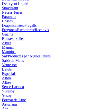
Detergent Líquid
Suavitzant
Neteja-Terres
Parament
Bosses
Draps/Baietes/Fregalls
Fregones/Escombres/Recanvis
Guants
Rentavaixelles
Altres
Manual
Màquina
Sal/Productes per Aigües Dures
Sabó de Mans
Veure tots
Batuts
Especials
Alpro
Altres
Sense Lactosa
Vivesoy
Yosoy
Format de Litre
Asturiana
Ato