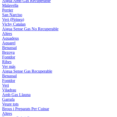
Aigua Amb Gas Recuperable
Malavella
Perrier
San Narciso
Veri (Pirinea)
Vichy Catalan
Aigua Sense Gas No Recuperable
Altres
Aquadeus
Aquarel
Benassal
Bezoya
Fontdor
Ribes
Ver más
Aigua Sense Gas Recuperable
Benassal
Fontdor
Veri
Viladrau
Amb Gas Llauna
Garrafa
Veure tots
Brous i Preparats Per Cuinar
Altres