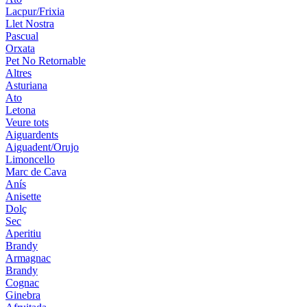
Lacpur/Frixia
Llet Nostra
Pascual
Orxata
Pet No Retornable
Altres
Asturiana
Ato
Letona
Veure tots
Aiguardents
Aiguadent/Orujo
Limoncello
Marc de Cava
Anís
Anisette
Dolç
Sec
Aperitiu
Brandy
Armagnac
Brandy
Cognac
Ginebra