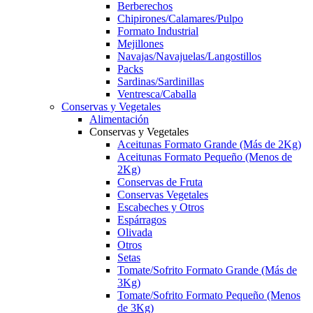
Berberechos
Chipirones/Calamares/Pulpo
Formato Industrial
Mejillones
Navajas/Navajuelas/Langostillos
Packs
Sardinas/Sardinillas
Ventresca/Caballa
Conservas y Vegetales
Alimentación
Conservas y Vegetales
Aceitunas Formato Grande (Más de 2Kg)
Aceitunas Formato Pequeño (Menos de
2Kg)
Conservas de Fruta
Conservas Vegetales
Escabeches y Otros
Espárragos
Olivada
Otros
Setas
Tomate/Sofrito Formato Grande (Más de
3Kg)
Tomate/Sofrito Formato Pequeño (Menos
de 3Kg)