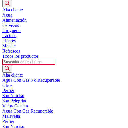
de
productos
Alta cliente
Agua
Alimentación
Cervezas
Drogueria
Lácteos
Licores
Menaje
Refrescos
Todos los productos
Búsqueda
de
productos
Alta cliente
Agua Con Gas No Recuperable
Otros
Perrier
San Narciso
San Pelegrino
Vichy Catalan
Agua Con Gas Recuperable
Malavella
Perrier
San Narciso