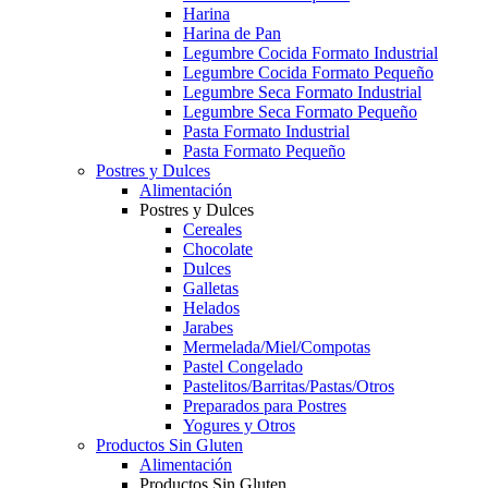
Harina
Harina de Pan
Legumbre Cocida Formato Industrial
Legumbre Cocida Formato Pequeño
Legumbre Seca Formato Industrial
Legumbre Seca Formato Pequeño
Pasta Formato Industrial
Pasta Formato Pequeño
Postres y Dulces
Alimentación
Postres y Dulces
Cereales
Chocolate
Dulces
Galletas
Helados
Jarabes
Mermelada/Miel/Compotas
Pastel Congelado
Pastelitos/Barritas/Pastas/Otros
Preparados para Postres
Yogures y Otros
Productos Sin Gluten
Alimentación
Productos Sin Gluten