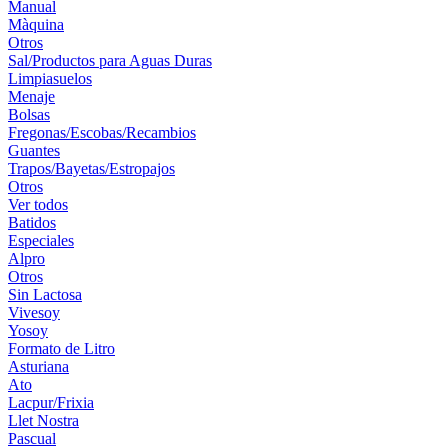
Manual
Màquina
Otros
Sal/Productos para Aguas Duras
Limpiasuelos
Menaje
Bolsas
Fregonas/Escobas/Recambios
Guantes
Trapos/Bayetas/Estropajos
Otros
Ver todos
Batidos
Especiales
Alpro
Otros
Sin Lactosa
Vivesoy
Yosoy
Formato de Litro
Asturiana
Ato
Lacpur/Frixia
Llet Nostra
Pascual