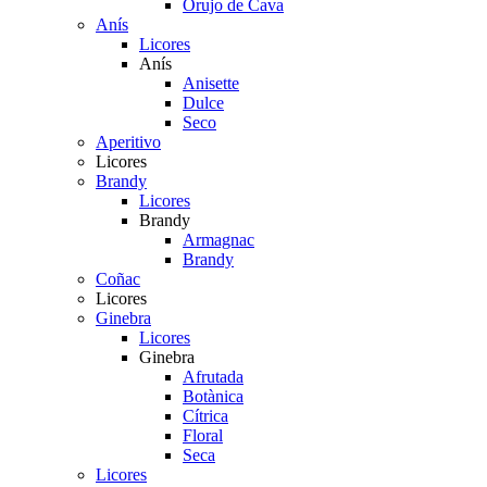
Orujo de Cava
Anís
Licores
Anís
Anisette
Dulce
Seco
Aperitivo
Licores
Brandy
Licores
Brandy
Armagnac
Brandy
Coñac
Licores
Ginebra
Licores
Ginebra
Afrutada
Botànica
Cítrica
Floral
Seca
Licores