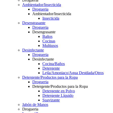
Drogueria
Ambientador/Insecticida
Drogueria
Ambientador/Insecticida
Insecticida
Desengrasante
Drogueria
Desengrasante
Baños
Cocinas
Multiusos
Desinfectante
Drogueria
Desinfectante
Cocina/Baños
Detergente
Lejía/Amoniaco/Agua Destilada/Otros
Detergente/Productos para la Ropa
Drogueria
Detergente/Productos para la Ropa
Detergente en Polvo
Detergente Líquido
Suavizante
Jabón de Manos
Drogueria