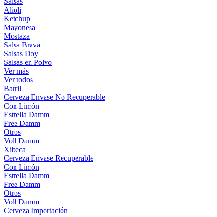
Salsas
Alioli
Ketchup
Mayonesa
Mostaza
Salsa Brava
Salsas Doy
Salsas en Polvo
Ver más
Ver todos
Barril
Cerveza Envase No Recuperable
Con Limón
Estrella Damm
Free Damm
Otros
Voll Damm
Xibeca
Cerveza Envase Recuperable
Con Limón
Estrella Damm
Free Damm
Otros
Voll Damm
Cerveza Importación