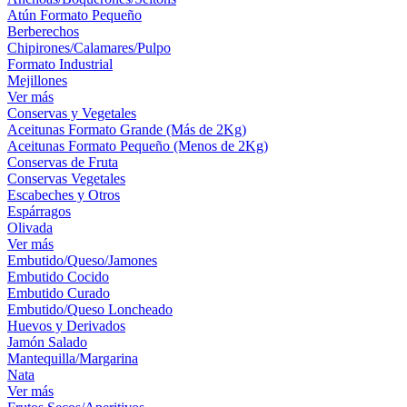
Atún Formato Pequeño
Berberechos
Chipirones/Calamares/Pulpo
Formato Industrial
Mejillones
Ver más
Conservas y Vegetales
Aceitunas Formato Grande (Más de 2Kg)
Aceitunas Formato Pequeño (Menos de 2Kg)
Conservas de Fruta
Conservas Vegetales
Escabeches y Otros
Espárragos
Olivada
Ver más
Embutido/Queso/Jamones
Embutido Cocido
Embutido Curado
Embutido/Queso Loncheado
Huevos y Derivados
Jamón Salado
Mantequilla/Margarina
Nata
Ver más