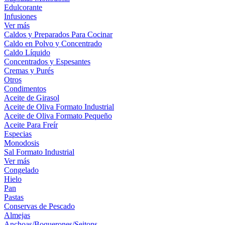
Edulcorante
Infusiones
Ver más
Caldos y Preparados Para Cocinar
Caldo en Polvo y Concentrado
Caldo Líquido
Concentrados y Espesantes
Cremas y Purés
Otros
Condimentos
Aceite de Girasol
Aceite de Oliva Formato Industrial
Aceite de Oliva Formato Pequeño
Aceite Para Freír
Especias
Monodosis
Sal Formato Industrial
Ver más
Congelado
Hielo
Pan
Pastas
Conservas de Pescado
Almejas
Anchoas/Boquerones/Seitons