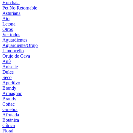
Horchata
Pet No Retornable
Asturiana
Ato
Letona
Otros
Ver todos
Aguardientes
Aguardiente/Orujo
Limoncello
Orujo de Cava
Anís
Anisette
Dulce
Seco
Aperitivo
Brandy
Armagnac
Brandy
Coñac
Ginebra
Afrutada
Botànica
Cítrica
Floral