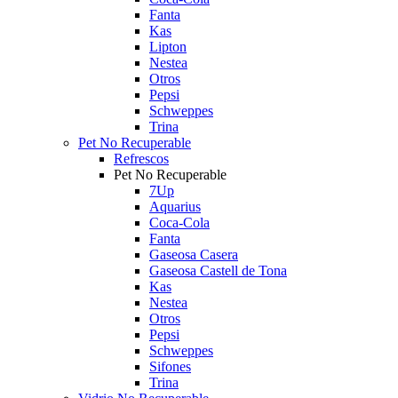
Fanta
Kas
Lipton
Nestea
Otros
Pepsi
Schweppes
Trina
Pet No Recuperable
Refrescos
Pet No Recuperable
7Up
Aquarius
Coca-Cola
Fanta
Gaseosa Casera
Gaseosa Castell de Tona
Kas
Nestea
Otros
Pepsi
Schweppes
Sifones
Trina