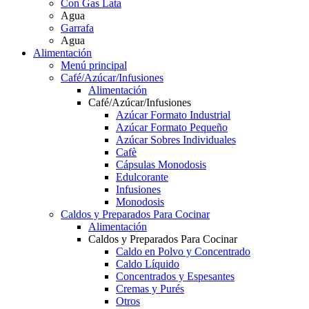
Con Gas Lata
Agua
Garrafa
Agua
Alimentación
Menú principal
Café/Azúcar/Infusiones
Alimentación
Café/Azúcar/Infusiones
Azúcar Formato Industrial
Azúcar Formato Pequeño
Azúcar Sobres Individuales
Cafè
Cápsulas Monodosis
Edulcorante
Infusiones
Monodosis
Caldos y Preparados Para Cocinar
Alimentación
Caldos y Preparados Para Cocinar
Caldo en Polvo y Concentrado
Caldo Líquido
Concentrados y Espesantes
Cremas y Purés
Otros