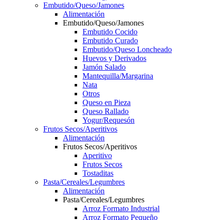
Embutido/Queso/Jamones
Alimentación
Embutido/Queso/Jamones
Embutido Cocido
Embutido Curado
Embutido/Queso Loncheado
Huevos y Derivados
Jamón Salado
Mantequilla/Margarina
Nata
Otros
Queso en Pieza
Queso Rallado
Yogur/Requesón
Frutos Secos/Aperitivos
Alimentación
Frutos Secos/Aperitivos
Aperitivo
Frutos Secos
Tostaditas
Pasta/Cereales/Legumbres
Alimentación
Pasta/Cereales/Legumbres
Arroz Formato Industrial
Arroz Formato Pequeño