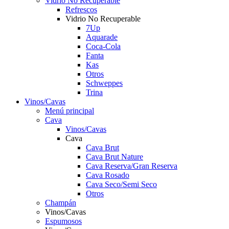
Vidrio No Recuperable
Refrescos
Vidrio No Recuperable
7Up
Aquarade
Coca-Cola
Fanta
Kas
Otros
Schweppes
Trina
Vinos/Cavas
Menú principal
Cava
Vinos/Cavas
Cava
Cava Brut
Cava Brut Nature
Cava Reserva/Gran Reserva
Cava Rosado
Cava Seco/Semi Seco
Otros
Champán
Vinos/Cavas
Espumosos