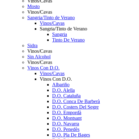
Vinos/Cavas
Mosto
Vinos/Cavas
Sangria/Tinto de Verano
Vinos/Cavas
Sangria/Tinto de Verano
Sangria
Tinto De Verano
Sidra
Vinos/Cavas
Sin Alcohol
Vinos/Cavas
Vinos Con D.O.
Vinos/Cavas
Vinos Con D.O.
Albariño
D.O. Alella
D.O. Cataluña
D.O. Conca De Barberà
D.O. Costers Del Segre
D.O. Empordà
D.O. Montsant
D.O. Navarra
D.O. Penedès
D.O. Pla De Bages