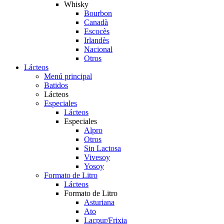
Whisky
Bourbon
Canadà
Escocès
Irlandès
Nacional
Otros
Lácteos
Menú principal
Batidos
Lácteos
Especiales
Lácteos
Especiales
Alpro
Otros
Sin Lactosa
Vivesoy
Yosoy
Formato de Litro
Lácteos
Formato de Litro
Asturiana
Ato
Lacpur/Frixia