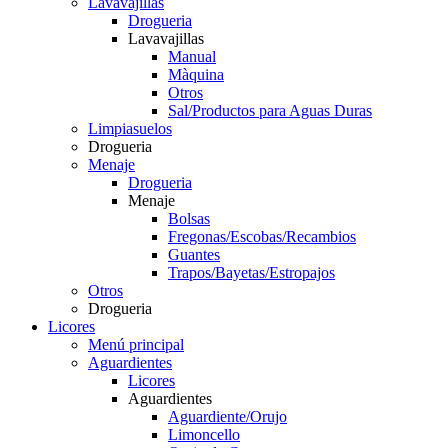
Lavavajillas
Drogueria
Lavavajillas
Manual
Màquina
Otros
Sal/Productos para Aguas Duras
Limpiasuelos
Drogueria
Menaje
Drogueria
Menaje
Bolsas
Fregonas/Escobas/Recambios
Guantes
Trapos/Bayetas/Estropajos
Otros
Drogueria
Licores
Menú principal
Aguardientes
Licores
Aguardientes
Aguardiente/Orujo
Limoncello