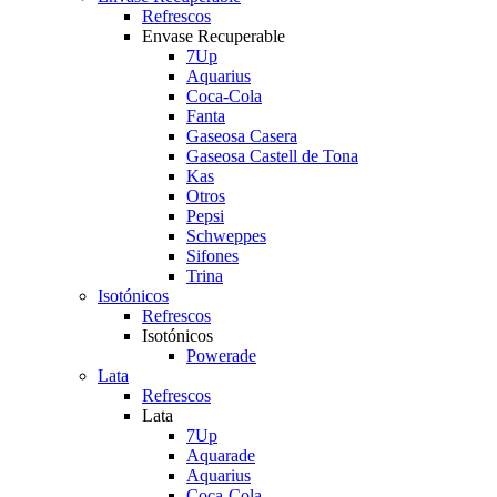
Refrescos
Envase Recuperable
7Up
Aquarius
Coca-Cola
Fanta
Gaseosa Casera
Gaseosa Castell de Tona
Kas
Otros
Pepsi
Schweppes
Sifones
Trina
Isotónicos
Refrescos
Isotónicos
Powerade
Lata
Refrescos
Lata
7Up
Aquarade
Aquarius
Coca-Cola