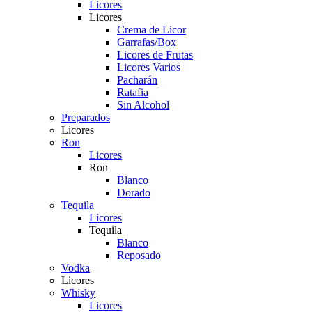
Licores
Licores
Crema de Licor
Garrafas/Box
Licores de Frutas
Licores Varios
Pacharán
Ratafia
Sin Alcohol
Preparados
Licores
Ron
Licores
Ron
Blanco
Dorado
Tequila
Licores
Tequila
Blanco
Reposado
Vodka
Licores
Whisky
Licores