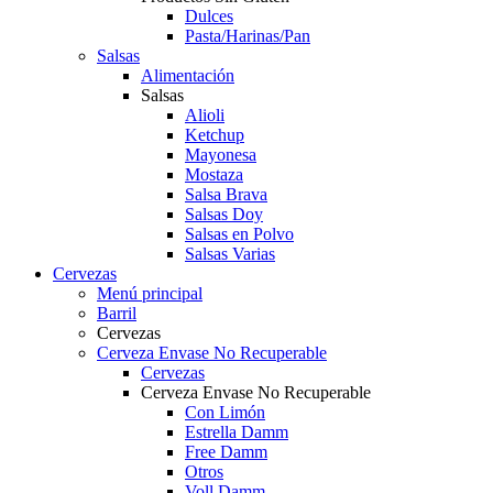
Dulces
Pasta/Harinas/Pan
Salsas
Alimentación
Salsas
Alioli
Ketchup
Mayonesa
Mostaza
Salsa Brava
Salsas Doy
Salsas en Polvo
Salsas Varias
Cervezas
Menú principal
Barril
Cervezas
Cerveza Envase No Recuperable
Cervezas
Cerveza Envase No Recuperable
Con Limón
Estrella Damm
Free Damm
Otros
Voll Damm