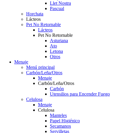
Llet Nostra
Pascual
Horchata
Lácteos
Pet No Retornable
Lácteos
Pet No Retornable
Asturiana
Ato
Letona
Otros
Menaje
Menú principal
Carbón/Leña/Otros
Menaje
Carbón/Leña/Otros
Carbón
Utensilios para Encender Fuego
Celulosa
Menaje
Celulosa
Manteles
Papel Higiénico
Secamanos
Servilletas