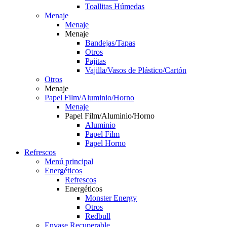
Toallitas Húmedas
Menaje
Menaje
Menaje
Bandejas/Tapas
Otros
Pajitas
Vajilla/Vasos de Plástico/Cartón
Otros
Menaje
Papel Film/Aluminio/Horno
Menaje
Papel Film/Aluminio/Horno
Aluminio
Papel Film
Papel Horno
Refrescos
Menú principal
Energéticos
Refrescos
Energéticos
Monster Energy
Otros
Redbull
Envase Recuperable