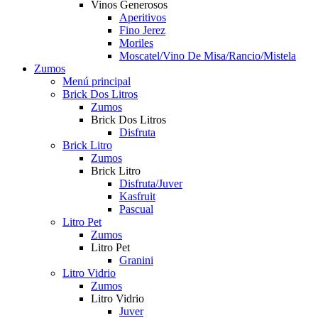
Vinos Generosos
Aperitivos
Fino Jerez
Moriles
Moscatel/Vino De Misa/Rancio/Mistela
Zumos
Menú principal
Brick Dos Litros
Zumos
Brick Dos Litros
Disfruta
Brick Litro
Zumos
Brick Litro
Disfruta/Juver
Kasfruit
Pascual
Litro Pet
Zumos
Litro Pet
Granini
Litro Vidrio
Zumos
Litro Vidrio
Juver