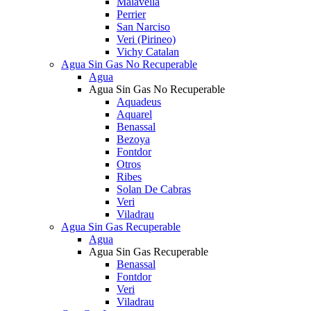
Malavella
Perrier
San Narciso
Veri (Pirineo)
Vichy Catalan
Agua Sin Gas No Recuperable
Agua
Agua Sin Gas No Recuperable
Aquadeus
Aquarel
Benassal
Bezoya
Fontdor
Otros
Ribes
Solan De Cabras
Veri
Viladrau
Agua Sin Gas Recuperable
Agua
Agua Sin Gas Recuperable
Benassal
Fontdor
Veri
Viladrau