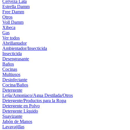
Cerveza Lata
Estrella Damm
Free Damm
Otros
Voll Damm
Xibeca
Gas
Ver todos
Abrillantador
Ambientador/Insecticida
Insecticida
Desengrasante
Baños
Cocinas
Multiusos
Desinfectante
Cocina/Baños
Detergente
Lejía/Amoniaco/Agua Destilada/Otros
Detergente/Productos para la Ropa
Detergente en Polvo
Detergente Líquido
Suavizante
Jabón de Manos
Lavavajillas