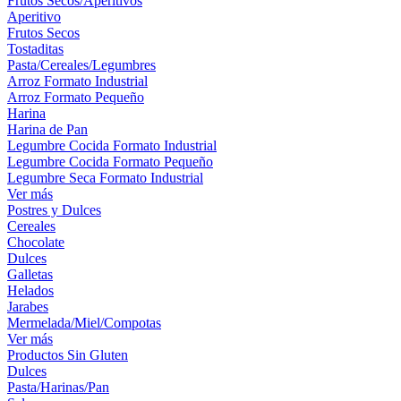
Frutos Secos/Aperitivos
Aperitivo
Frutos Secos
Tostaditas
Pasta/Cereales/Legumbres
Arroz Formato Industrial
Arroz Formato Pequeño
Harina
Harina de Pan
Legumbre Cocida Formato Industrial
Legumbre Cocida Formato Pequeño
Legumbre Seca Formato Industrial
Ver más
Postres y Dulces
Cereales
Chocolate
Dulces
Galletas
Helados
Jarabes
Mermelada/Miel/Compotas
Ver más
Productos Sin Gluten
Dulces
Pasta/Harinas/Pan