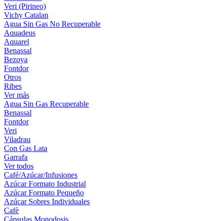
Veri (Pirineo)
Vichy Catalan
Agua Sin Gas No Recuperable
Aquadeus
Aquarel
Benassal
Bezoya
Fontdor
Otros
Ribes
Ver más
Agua Sin Gas Recuperable
Benassal
Fontdor
Veri
Viladrau
Con Gas Lata
Garrafa
Ver todos
Café/Azúcar/Infusiones
Azúcar Formato Industrial
Azúcar Formato Pequeño
Azúcar Sobres Individuales
Cafè
Cápsulas Monodosis