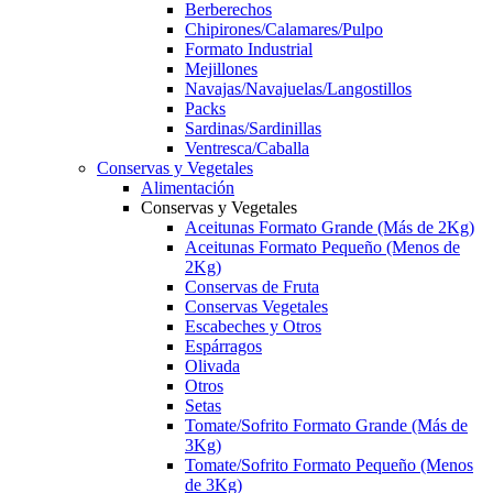
Berberechos
Chipirones/Calamares/Pulpo
Formato Industrial
Mejillones
Navajas/Navajuelas/Langostillos
Packs
Sardinas/Sardinillas
Ventresca/Caballa
Conservas y Vegetales
Alimentación
Conservas y Vegetales
Aceitunas Formato Grande (Más de 2Kg)
Aceitunas Formato Pequeño (Menos de
2Kg)
Conservas de Fruta
Conservas Vegetales
Escabeches y Otros
Espárragos
Olivada
Otros
Setas
Tomate/Sofrito Formato Grande (Más de
3Kg)
Tomate/Sofrito Formato Pequeño (Menos
de 3Kg)