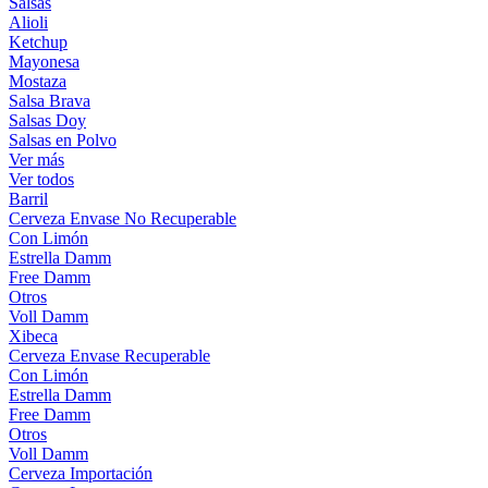
Salsas
Alioli
Ketchup
Mayonesa
Mostaza
Salsa Brava
Salsas Doy
Salsas en Polvo
Ver más
Ver todos
Barril
Cerveza Envase No Recuperable
Con Limón
Estrella Damm
Free Damm
Otros
Voll Damm
Xibeca
Cerveza Envase Recuperable
Con Limón
Estrella Damm
Free Damm
Otros
Voll Damm
Cerveza Importación