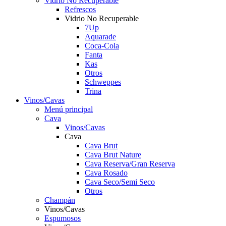
Vidrio No Recuperable
Refrescos
Vidrio No Recuperable
7Up
Aquarade
Coca-Cola
Fanta
Kas
Otros
Schweppes
Trina
Vinos/Cavas
Menú principal
Cava
Vinos/Cavas
Cava
Cava Brut
Cava Brut Nature
Cava Reserva/Gran Reserva
Cava Rosado
Cava Seco/Semi Seco
Otros
Champán
Vinos/Cavas
Espumosos