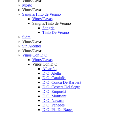
Vinos/Cavas
Mosto
Vinos/Cavas
Sangria/Tinto de Verano
Vinos/Cavas
Sangria/Tinto de Verano
Sangria
Tinto De Verano
Sidra
Vinos/Cavas
Sin Alcohol
Vinos/Cavas
Vinos Con D.O.
Vinos/Cavas
Vinos Con D.O.
Albariño
D.O. Alella
D.O. Cataluña
D.O. Conca De Barberà
D.O. Costers Del Segre
D.O. Empordà
D.O. Montsant
D.O. Navarra
D.O. Penedès
D.O. Pla De Bages