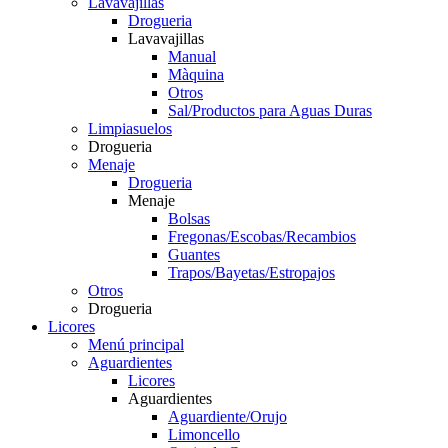
Lavavajillas
Drogueria
Lavavajillas
Manual
Màquina
Otros
Sal/Productos para Aguas Duras
Limpiasuelos
Drogueria
Menaje
Drogueria
Menaje
Bolsas
Fregonas/Escobas/Recambios
Guantes
Trapos/Bayetas/Estropajos
Otros
Drogueria
Licores
Menú principal
Aguardientes
Licores
Aguardientes
Aguardiente/Orujo
Limoncello