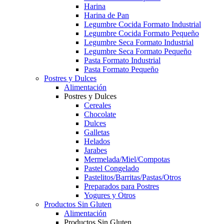
Harina
Harina de Pan
Legumbre Cocida Formato Industrial
Legumbre Cocida Formato Pequeño
Legumbre Seca Formato Industrial
Legumbre Seca Formato Pequeño
Pasta Formato Industrial
Pasta Formato Pequeño
Postres y Dulces
Alimentación
Postres y Dulces
Cereales
Chocolate
Dulces
Galletas
Helados
Jarabes
Mermelada/Miel/Compotas
Pastel Congelado
Pastelitos/Barritas/Pastas/Otros
Preparados para Postres
Yogures y Otros
Productos Sin Gluten
Alimentación
Productos Sin Gluten