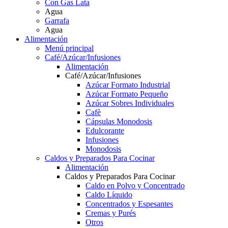
Con Gas Lata
Agua
Garrafa
Agua
Alimentación
Menú principal
Café/Azúcar/Infusiones
Alimentación
Café/Azúcar/Infusiones
Azúcar Formato Industrial
Azúcar Formato Pequeño
Azúcar Sobres Individuales
Cafè
Cápsulas Monodosis
Edulcorante
Infusiones
Monodosis
Caldos y Preparados Para Cocinar
Alimentación
Caldos y Preparados Para Cocinar
Caldo en Polvo y Concentrado
Caldo Líquido
Concentrados y Espesantes
Cremas y Purés
Otros