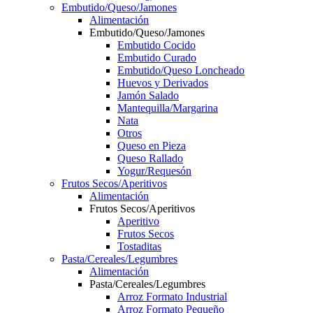
Embutido/Queso/Jamones
Alimentación
Embutido/Queso/Jamones
Embutido Cocido
Embutido Curado
Embutido/Queso Loncheado
Huevos y Derivados
Jamón Salado
Mantequilla/Margarina
Nata
Otros
Queso en Pieza
Queso Rallado
Yogur/Requesón
Frutos Secos/Aperitivos
Alimentación
Frutos Secos/Aperitivos
Aperitivo
Frutos Secos
Tostaditas
Pasta/Cereales/Legumbres
Alimentación
Pasta/Cereales/Legumbres
Arroz Formato Industrial
Arroz Formato Pequeño