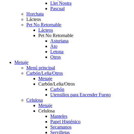
Llet Nostra
Pascual
Horchata
Lácteos
Pet No Retornable
Lácteos
Pet No Retornable
Asturiana
Ato
Letona
Otros
Menaje
Menú principal
Carbón/Leña/Otros
Menaje
Carbón/Leña/Otros
Carbón
Utensilios para Encender Fuego
Celulosa
Menaje
Celulosa
Manteles
Papel Higiénico
Secamanos
Servilletas