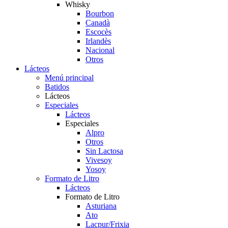
Whisky
Bourbon
Canadà
Escocès
Irlandès
Nacional
Otros
Lácteos
Menú principal
Batidos
Lácteos
Especiales
Lácteos
Especiales
Alpro
Otros
Sin Lactosa
Vivesoy
Yosoy
Formato de Litro
Lácteos
Formato de Litro
Asturiana
Ato
Lacpur/Frixia