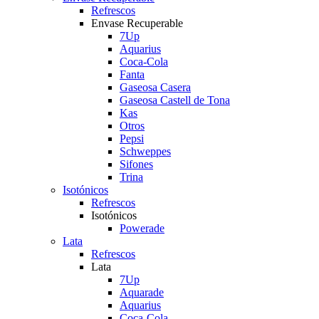
Refrescos
Envase Recuperable
7Up
Aquarius
Coca-Cola
Fanta
Gaseosa Casera
Gaseosa Castell de Tona
Kas
Otros
Pepsi
Schweppes
Sifones
Trina
Isotónicos
Refrescos
Isotónicos
Powerade
Lata
Refrescos
Lata
7Up
Aquarade
Aquarius
Coca-Cola