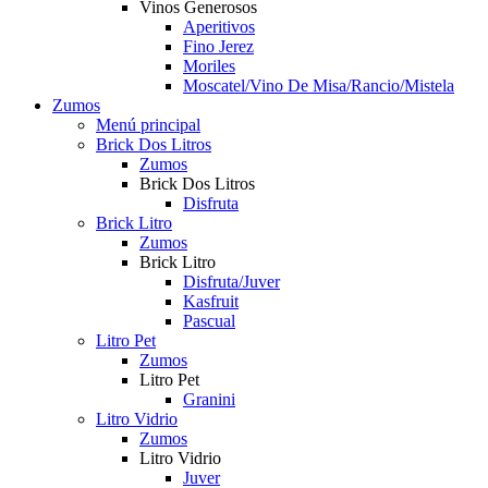
Vinos Generosos
Aperitivos
Fino Jerez
Moriles
Moscatel/Vino De Misa/Rancio/Mistela
Zumos
Menú principal
Brick Dos Litros
Zumos
Brick Dos Litros
Disfruta
Brick Litro
Zumos
Brick Litro
Disfruta/Juver
Kasfruit
Pascual
Litro Pet
Zumos
Litro Pet
Granini
Litro Vidrio
Zumos
Litro Vidrio
Juver