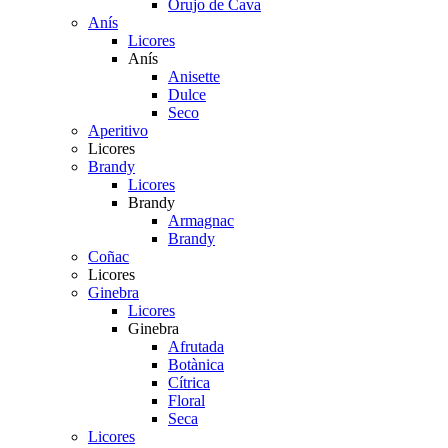
Orujo de Cava
Anís
Licores
Anís
Anisette
Dulce
Seco
Aperitivo
Licores
Brandy
Licores
Brandy
Armagnac
Brandy
Coñac
Licores
Ginebra
Licores
Ginebra
Afrutada
Botànica
Cítrica
Floral
Seca
Licores