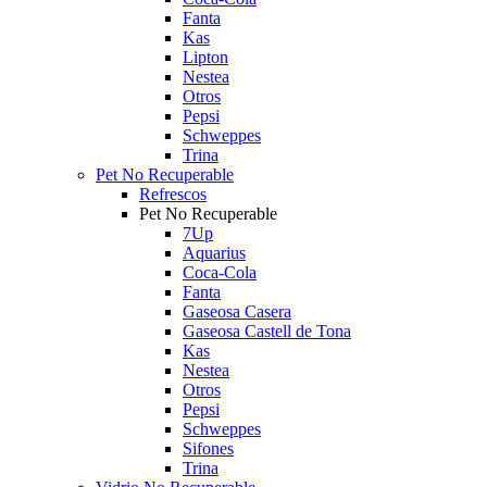
Fanta
Kas
Lipton
Nestea
Otros
Pepsi
Schweppes
Trina
Pet No Recuperable
Refrescos
Pet No Recuperable
7Up
Aquarius
Coca-Cola
Fanta
Gaseosa Casera
Gaseosa Castell de Tona
Kas
Nestea
Otros
Pepsi
Schweppes
Sifones
Trina