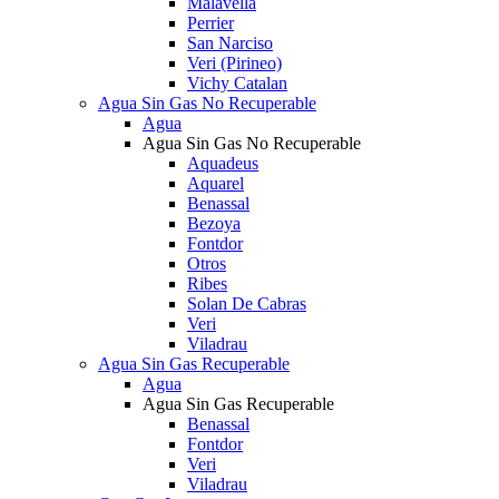
Malavella
Perrier
San Narciso
Veri (Pirineo)
Vichy Catalan
Agua Sin Gas No Recuperable
Agua
Agua Sin Gas No Recuperable
Aquadeus
Aquarel
Benassal
Bezoya
Fontdor
Otros
Ribes
Solan De Cabras
Veri
Viladrau
Agua Sin Gas Recuperable
Agua
Agua Sin Gas Recuperable
Benassal
Fontdor
Veri
Viladrau