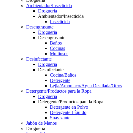
Drogueria
Ambientador/Insecticida
Drogueria
Ambientador/Insecticida
Insecticida
Desengrasante
Drogueria
Desengrasante
Baños
Cocinas
Multiusos
Desinfectante
Drogueria
Desinfectante
Cocina/Baños
Detergente
Lejía/Amoniaco/Agua Destilada/Otros
Detergente/Productos para la Ropa
Drogueria
Detergente/Productos para la Ropa
Detergente en Polvo
Detergente Líquido
Suavizante
Jabón de Manos
Drogueria