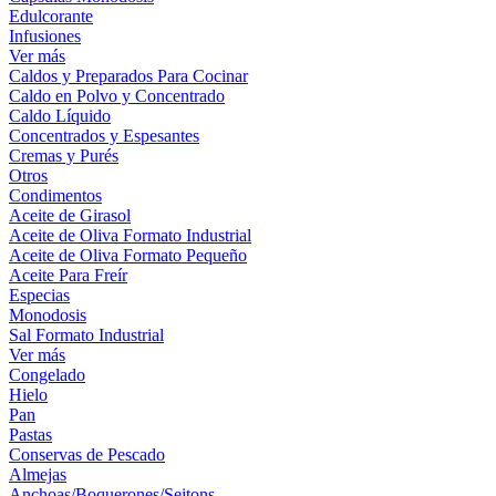
Edulcorante
Infusiones
Ver más
Caldos y Preparados Para Cocinar
Caldo en Polvo y Concentrado
Caldo Líquido
Concentrados y Espesantes
Cremas y Purés
Otros
Condimentos
Aceite de Girasol
Aceite de Oliva Formato Industrial
Aceite de Oliva Formato Pequeño
Aceite Para Freír
Especias
Monodosis
Sal Formato Industrial
Ver más
Congelado
Hielo
Pan
Pastas
Conservas de Pescado
Almejas
Anchoas/Boquerones/Seitons