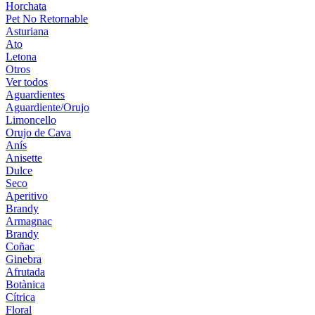
Horchata
Pet No Retornable
Asturiana
Ato
Letona
Otros
Ver todos
Aguardientes
Aguardiente/Orujo
Limoncello
Orujo de Cava
Anís
Anisette
Dulce
Seco
Aperitivo
Brandy
Armagnac
Brandy
Coñac
Ginebra
Afrutada
Botànica
Cítrica
Floral