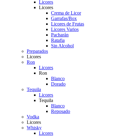
Licores
Licores
Crema de Licor
Garrafas/Box
Licores de Frutas
Licores Varios
Pacharán
Ratafia
Sin Alcohol
Preparados
Licores
Ron
Licores
Ron
Blanco
Dorado
Tequila
Licores
Tequila
Blanco
Reposado
Vodka
Licores
Whisky
Licores