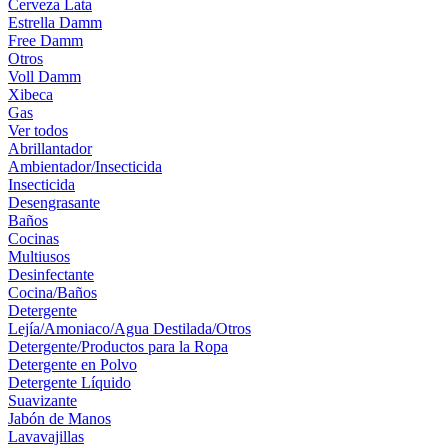
Cerveza Lata
Estrella Damm
Free Damm
Otros
Voll Damm
Xibeca
Gas
Ver todos
Abrillantador
Ambientador/Insecticida
Insecticida
Desengrasante
Baños
Cocinas
Multiusos
Desinfectante
Cocina/Baños
Detergente
Lejía/Amoniaco/Agua Destilada/Otros
Detergente/Productos para la Ropa
Detergente en Polvo
Detergente Líquido
Suavizante
Jabón de Manos
Lavavajillas