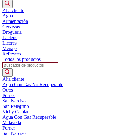
de
productos
Alta cliente
Agua
Alimentación
Cervezas
Drogueria
Lácteos
Licores
Menaje
Refrescos
Todos los productos
Búsqueda
de
productos
Alta cliente
Agua Con Gas No Recuperable
Otros
Perrier
San Narciso
San Pelegrino
Vichy Catalan
Agua Con Gas Recuperable
Malavella
Perrier
San Narciso