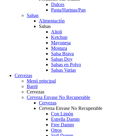
Dulces
Pasta/Harinas/Pan
Salsas
Alimentación
Salsas
Alioli
Ketchup
Mayonesa
Mostaza
Salsa Brava
Salsas Doy
Salsas en Polvo
Salsas Varias
Cervezas
Menú principal
Barril
Cervezas
Cerveza Envase No Recuperable
Cervezas
Cerveza Envase No Recuperable
Con Limón
Estrella Damm
Free Damm
Otros
Voll Damm