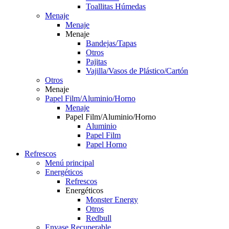
Toallitas Húmedas
Menaje
Menaje
Menaje
Bandejas/Tapas
Otros
Pajitas
Vajilla/Vasos de Plástico/Cartón
Otros
Menaje
Papel Film/Aluminio/Horno
Menaje
Papel Film/Aluminio/Horno
Aluminio
Papel Film
Papel Horno
Refrescos
Menú principal
Energéticos
Refrescos
Energéticos
Monster Energy
Otros
Redbull
Envase Recuperable