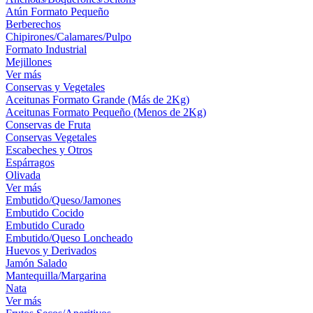
Atún Formato Pequeño
Berberechos
Chipirones/Calamares/Pulpo
Formato Industrial
Mejillones
Ver más
Conservas y Vegetales
Aceitunas Formato Grande (Más de 2Kg)
Aceitunas Formato Pequeño (Menos de 2Kg)
Conservas de Fruta
Conservas Vegetales
Escabeches y Otros
Espárragos
Olivada
Ver más
Embutido/Queso/Jamones
Embutido Cocido
Embutido Curado
Embutido/Queso Loncheado
Huevos y Derivados
Jamón Salado
Mantequilla/Margarina
Nata
Ver más