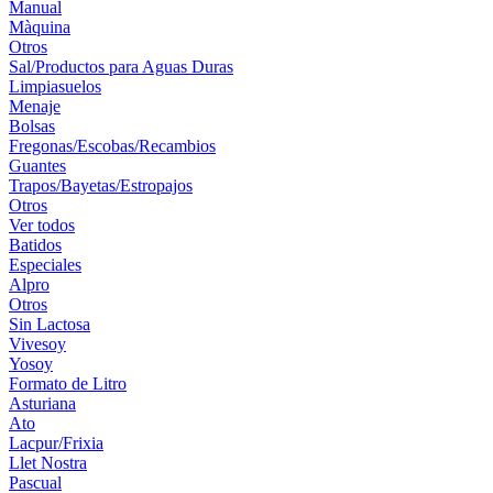
Manual
Màquina
Otros
Sal/Productos para Aguas Duras
Limpiasuelos
Menaje
Bolsas
Fregonas/Escobas/Recambios
Guantes
Trapos/Bayetas/Estropajos
Otros
Ver todos
Batidos
Especiales
Alpro
Otros
Sin Lactosa
Vivesoy
Yosoy
Formato de Litro
Asturiana
Ato
Lacpur/Frixia
Llet Nostra
Pascual