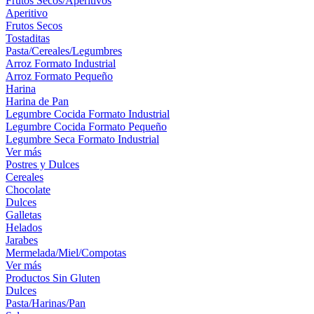
Frutos Secos/Aperitivos
Aperitivo
Frutos Secos
Tostaditas
Pasta/Cereales/Legumbres
Arroz Formato Industrial
Arroz Formato Pequeño
Harina
Harina de Pan
Legumbre Cocida Formato Industrial
Legumbre Cocida Formato Pequeño
Legumbre Seca Formato Industrial
Ver más
Postres y Dulces
Cereales
Chocolate
Dulces
Galletas
Helados
Jarabes
Mermelada/Miel/Compotas
Ver más
Productos Sin Gluten
Dulces
Pasta/Harinas/Pan