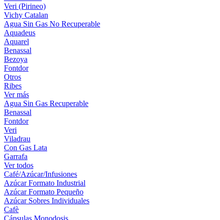
Veri (Pirineo)
Vichy Catalan
Agua Sin Gas No Recuperable
Aquadeus
Aquarel
Benassal
Bezoya
Fontdor
Otros
Ribes
Ver más
Agua Sin Gas Recuperable
Benassal
Fontdor
Veri
Viladrau
Con Gas Lata
Garrafa
Ver todos
Café/Azúcar/Infusiones
Azúcar Formato Industrial
Azúcar Formato Pequeño
Azúcar Sobres Individuales
Cafè
Cápsulas Monodosis