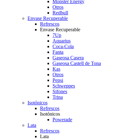
Monster Energy
Otros
Redbull
Envase Recuperable
Refrescos
Envase Recuperable
7Up
Aquarius
Coca-Cola
Fanta
Gaseosa Casera
Gaseosa Castell de Tona
Kas
Otros
Pepsi
Schweppes
Sifones
Trina
Isotónicos
Refrescos
Isotónicos
Powerade
Lata
Refrescos
Lata