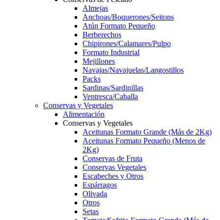
Almejas
Anchoas/Boquerones/Seitons
Atún Formato Pequeño
Berberechos
Chipirones/Calamares/Pulpo
Formato Industrial
Mejillones
Navajas/Navajuelas/Langostillos
Packs
Sardinas/Sardinillas
Ventresca/Caballa
Conservas y Vegetales
Alimentación
Conservas y Vegetales
Aceitunas Formato Grande (Más de 2Kg)
Aceitunas Formato Pequeño (Menos de
2Kg)
Conservas de Fruta
Conservas Vegetales
Escabeches y Otros
Espárragos
Olivada
Otros
Setas