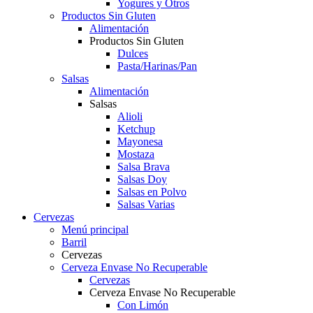
Yogures y Otros
Productos Sin Gluten
Alimentación
Productos Sin Gluten
Dulces
Pasta/Harinas/Pan
Salsas
Alimentación
Salsas
Alioli
Ketchup
Mayonesa
Mostaza
Salsa Brava
Salsas Doy
Salsas en Polvo
Salsas Varias
Cervezas
Menú principal
Barril
Cervezas
Cerveza Envase No Recuperable
Cervezas
Cerveza Envase No Recuperable
Con Limón