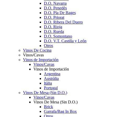
D.O. Navarra
D.O. Penedès
D.O. Pla De Bages
D.O. Priorat
D.O. Ribera Del Duero
D.O. Rioja
D.O. Rueda
D.O. Somontano
D.O. V.T. Castilla y León
Otros
Vinos De Cocina
Vinos/Cavas
Vinos de Importación
Vinos/Cavas
Vinos de Importación
Argentina
Austràlia
Itàlia
Portugal
Vinos De Mesa (Sin D.O.)
Vinos/Cavas
Vinos De Mesa (Sin D.O.)
Brick
Garrafa/Bag In Box
Otros