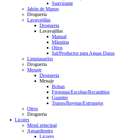
Suavizante
Jabón de Manos
Drogueria
Lavavajillas
Drogueria
Lavavajillas
Manual
Màquina
Otros
Sal/Productos para Aguas Duras
Limpiasuelos
Drogueria
Menaje
Drogueria
Menaje
Bolsas
Fregonas/Escobas/Recambios
Guantes
Trapos/Bayetas/Estropajos
Otros
Drogueria
Licores
Menú principal
Aguardientes
Licores