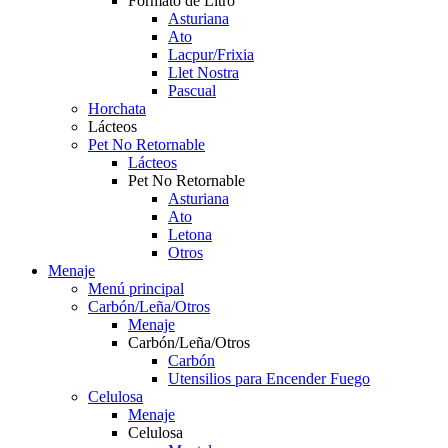
Formato de Litro
Asturiana
Ato
Lacpur/Frixia
Llet Nostra
Pascual
Horchata
Lácteos
Pet No Retornable
Lácteos
Pet No Retornable
Asturiana
Ato
Letona
Otros
Menaje
Menú principal
Carbón/Leña/Otros
Menaje
Carbón/Leña/Otros
Carbón
Utensilios para Encender Fuego
Celulosa
Menaje
Celulosa