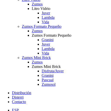
Zumos
Litro Vidrio
Juver
Lambda
Vida
Zumos Formato Pequeño
Zumos
Zumos Formato Pequeño
Granini
Juver
Lambda
Vida
Zumos Mini Brick
Zumos
Zumos Mini Brick
Disfruta/Juver
Granini
Pascual
Zumosol
Distribución
Disterri
Contacto
ESP