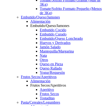
Tomate/Sofrito Formato Grande (Más de
3Kg)
Tomate/Sofrito Formato Pequeño (Menos
de 3Kg)
Embutido/Queso/Jamones
Alimentación
Embutido/Queso/Jamones
Embutido Cocido
Embutido Curado
Embutido/Queso Loncheado
Huevos y Derivados
Jamón Salado
Mantequilla/Margarina
Nata
Otros
Queso en Pieza
Queso Rallado
Yogur/Requesón
Frutos Secos/Aperitivos
Alimentación
Frutos Secos/Aperitivos
Aperitivo
Frutos Secos
Tostaditas
Pasta/Cereales/Legumbres