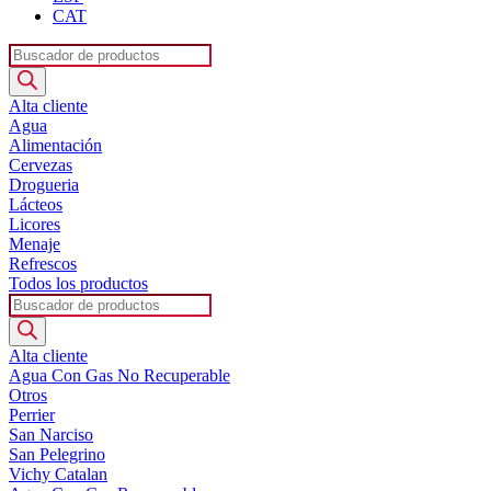
CAT
Búsqueda
de
productos
Alta cliente
Agua
Alimentación
Cervezas
Drogueria
Lácteos
Licores
Menaje
Refrescos
Todos los productos
Búsqueda
de
productos
Alta cliente
Agua Con Gas No Recuperable
Otros
Perrier
San Narciso
San Pelegrino
Vichy Catalan