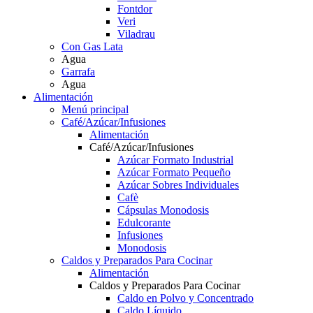
Fontdor
Veri
Viladrau
Con Gas Lata
Agua
Garrafa
Agua
Alimentación
Menú principal
Café/Azúcar/Infusiones
Alimentación
Café/Azúcar/Infusiones
Azúcar Formato Industrial
Azúcar Formato Pequeño
Azúcar Sobres Individuales
Cafè
Cápsulas Monodosis
Edulcorante
Infusiones
Monodosis
Caldos y Preparados Para Cocinar
Alimentación
Caldos y Preparados Para Cocinar
Caldo en Polvo y Concentrado
Caldo Líquido