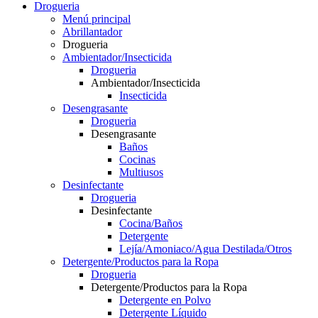
Drogueria
Menú principal
Abrillantador
Drogueria
Ambientador/Insecticida
Drogueria
Ambientador/Insecticida
Insecticida
Desengrasante
Drogueria
Desengrasante
Baños
Cocinas
Multiusos
Desinfectante
Drogueria
Desinfectante
Cocina/Baños
Detergente
Lejía/Amoniaco/Agua Destilada/Otros
Detergente/Productos para la Ropa
Drogueria
Detergente/Productos para la Ropa
Detergente en Polvo
Detergente Líquido