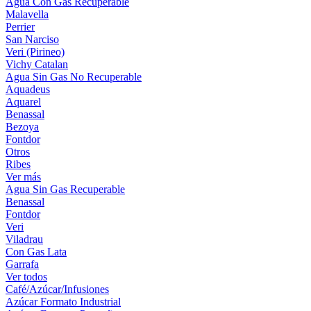
Agua Con Gas Recuperable
Malavella
Perrier
San Narciso
Veri (Pirineo)
Vichy Catalan
Agua Sin Gas No Recuperable
Aquadeus
Aquarel
Benassal
Bezoya
Fontdor
Otros
Ribes
Ver más
Agua Sin Gas Recuperable
Benassal
Fontdor
Veri
Viladrau
Con Gas Lata
Garrafa
Ver todos
Café/Azúcar/Infusiones
Azúcar Formato Industrial