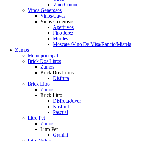
Vino Común
Vinos Generosos
Vinos/Cavas
Vinos Generosos
Aperitivos
Fino Jerez
Moriles
Moscatel/Vino De Misa/Rancio/Mistela
Zumos
Menú principal
Brick Dos Litros
Zumos
Brick Dos Litros
Disfruta
Brick Litro
Zumos
Brick Litro
Disfruta/Juver
Kasfruit
Pascual
Litro Pet
Zumos
Litro Pet
Granini
Litro Vidrio