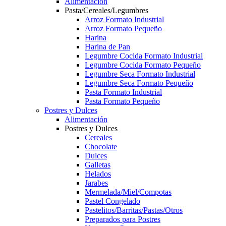
Alimentación
Pasta/Cereales/Legumbres
Arroz Formato Industrial
Arroz Formato Pequeño
Harina
Harina de Pan
Legumbre Cocida Formato Industrial
Legumbre Cocida Formato Pequeño
Legumbre Seca Formato Industrial
Legumbre Seca Formato Pequeño
Pasta Formato Industrial
Pasta Formato Pequeño
Postres y Dulces
Alimentación
Postres y Dulces
Cereales
Chocolate
Dulces
Galletas
Helados
Jarabes
Mermelada/Miel/Compotas
Pastel Congelado
Pastelitos/Barritas/Pastas/Otros
Preparados para Postres