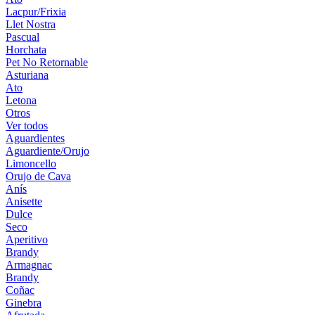
Lacpur/Frixia
Llet Nostra
Pascual
Horchata
Pet No Retornable
Asturiana
Ato
Letona
Otros
Ver todos
Aguardientes
Aguardiente/Orujo
Limoncello
Orujo de Cava
Anís
Anisette
Dulce
Seco
Aperitivo
Brandy
Armagnac
Brandy
Coñac
Ginebra