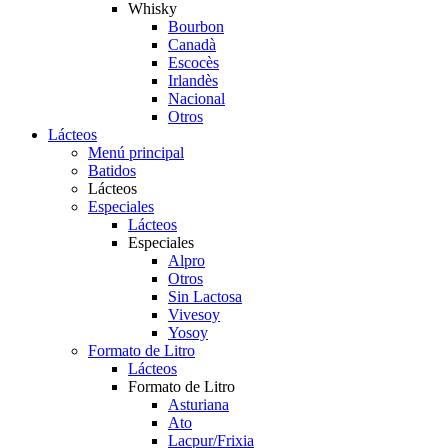
Whisky
Bourbon
Canadà
Escocès
Irlandès
Nacional
Otros
Lácteos
Menú principal
Batidos
Lácteos
Especiales
Lácteos
Especiales
Alpro
Otros
Sin Lactosa
Vivesoy
Yosoy
Formato de Litro
Lácteos
Formato de Litro
Asturiana
Ato
Lacpur/Frixia