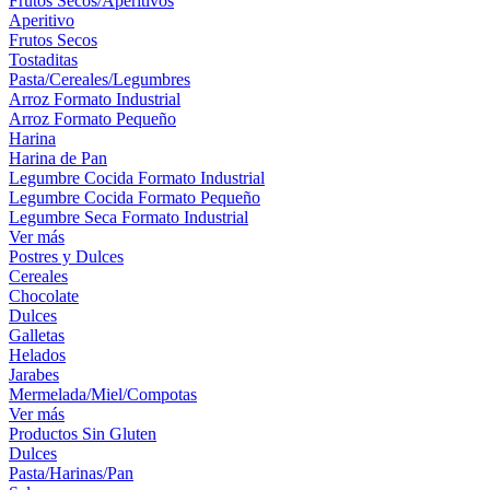
Frutos Secos/Aperitivos
Aperitivo
Frutos Secos
Tostaditas
Pasta/Cereales/Legumbres
Arroz Formato Industrial
Arroz Formato Pequeño
Harina
Harina de Pan
Legumbre Cocida Formato Industrial
Legumbre Cocida Formato Pequeño
Legumbre Seca Formato Industrial
Ver más
Postres y Dulces
Cereales
Chocolate
Dulces
Galletas
Helados
Jarabes
Mermelada/Miel/Compotas
Ver más
Productos Sin Gluten
Dulces
Pasta/Harinas/Pan