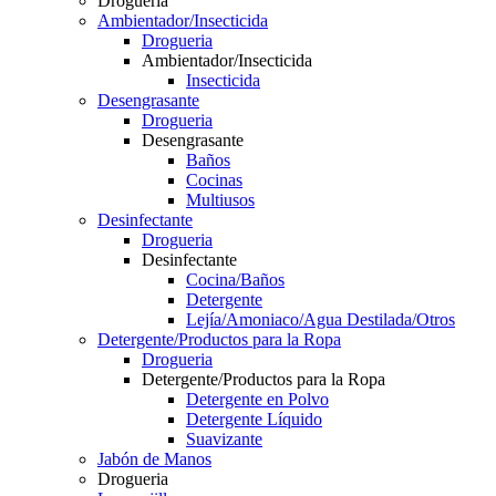
Drogueria
Ambientador/Insecticida
Drogueria
Ambientador/Insecticida
Insecticida
Desengrasante
Drogueria
Desengrasante
Baños
Cocinas
Multiusos
Desinfectante
Drogueria
Desinfectante
Cocina/Baños
Detergente
Lejía/Amoniaco/Agua Destilada/Otros
Detergente/Productos para la Ropa
Drogueria
Detergente/Productos para la Ropa
Detergente en Polvo
Detergente Líquido
Suavizante
Jabón de Manos
Drogueria