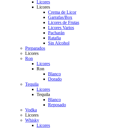
Licores
Licores
Crema de Licor
Garrafas/Box
Licores de Frutas
Licores Varios
Pacharán
Ratafia
Sin Alcohol
Preparados
Licores
Ron
Licores
Ron
Blanco
Dorado
Tequila
Licores
Tequila
Blanco
Reposado
Vodka
Licores
Whisky
Licores