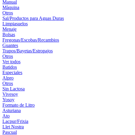
Manual
Màquina
Otros
Sal/Productos para Aguas Duras
Limpiasuelos
Menaje
Bolsas
Fregonas/Escobas/Recambios
Guantes
Trapos/Bayetas/Estropajos
Otros
Ver todos
Batidos
Especiales
Alpro
Otros
Sin Lactosa
Vivesoy
Yosoy
Formato de Litro
Asturiana
Ato
Lacpur/Frixia
Llet Nostra
Pascual