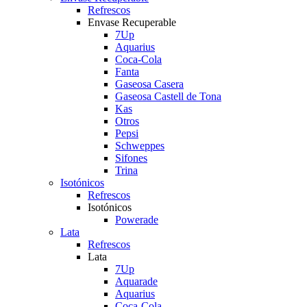
Refrescos
Envase Recuperable
7Up
Aquarius
Coca-Cola
Fanta
Gaseosa Casera
Gaseosa Castell de Tona
Kas
Otros
Pepsi
Schweppes
Sifones
Trina
Isotónicos
Refrescos
Isotónicos
Powerade
Lata
Refrescos
Lata
7Up
Aquarade
Aquarius
Coca-Cola