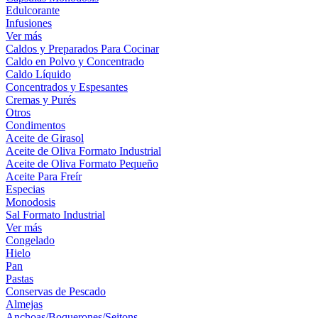
Edulcorante
Infusiones
Ver más
Caldos y Preparados Para Cocinar
Caldo en Polvo y Concentrado
Caldo Líquido
Concentrados y Espesantes
Cremas y Purés
Otros
Condimentos
Aceite de Girasol
Aceite de Oliva Formato Industrial
Aceite de Oliva Formato Pequeño
Aceite Para Freír
Especias
Monodosis
Sal Formato Industrial
Ver más
Congelado
Hielo
Pan
Pastas
Conservas de Pescado
Almejas
Anchoas/Boquerones/Seitons