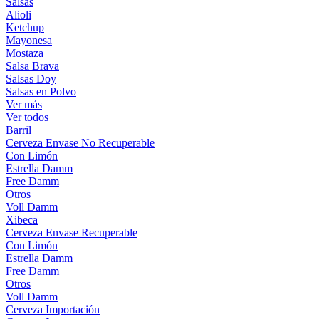
Salsas
Alioli
Ketchup
Mayonesa
Mostaza
Salsa Brava
Salsas Doy
Salsas en Polvo
Ver más
Ver todos
Barril
Cerveza Envase No Recuperable
Con Limón
Estrella Damm
Free Damm
Otros
Voll Damm
Xibeca
Cerveza Envase Recuperable
Con Limón
Estrella Damm
Free Damm
Otros
Voll Damm
Cerveza Importación