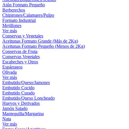
Atún Formato Pequeño
Berberechos
Chipirones/Calamares/Pulpo
Formato Industrial
Mejillones
Ver más
Conservas y Vegetales
Aceitunas Formato Grande (Más de 2Kg)
Aceitunas Formato Pequeño (Menos de 2Kg)
Conservas de Fruta
Conservas Vegetales
Escabeches y Otros
Espárragos
Olivada
Ver más
Embutido/Queso/Jamones
Embutido Cocido
Embutido Curado
Embutido/Queso Loncheado
Huevos y Derivados
Jamón Salado
Mantequilla/Margarina
Nata
Ver más