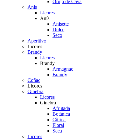
Orujo de Cava
Anís
Licores
Anís
Anisette
Dulce
Seco
Aperitivo
Licores
Brandy
Licores
Brandy
Armagnac
Brandy
Coñac
Licores
Ginebra
Licores
Ginebra
Afrutada
Botànica
Cítrica
Floral
Seca
Licores