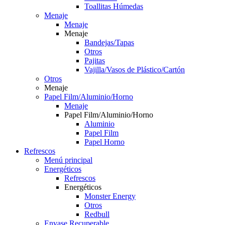
Toallitas Húmedas
Menaje
Menaje
Menaje
Bandejas/Tapas
Otros
Pajitas
Vajilla/Vasos de Plástico/Cartón
Otros
Menaje
Papel Film/Aluminio/Horno
Menaje
Papel Film/Aluminio/Horno
Aluminio
Papel Film
Papel Horno
Refrescos
Menú principal
Energéticos
Refrescos
Energéticos
Monster Energy
Otros
Redbull
Envase Recuperable