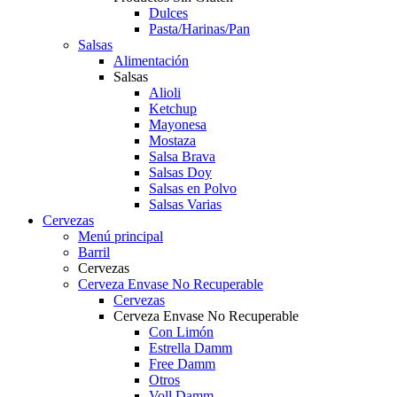
Dulces
Pasta/Harinas/Pan
Salsas
Alimentación
Salsas
Alioli
Ketchup
Mayonesa
Mostaza
Salsa Brava
Salsas Doy
Salsas en Polvo
Salsas Varias
Cervezas
Menú principal
Barril
Cervezas
Cerveza Envase No Recuperable
Cervezas
Cerveza Envase No Recuperable
Con Limón
Estrella Damm
Free Damm
Otros
Voll Damm