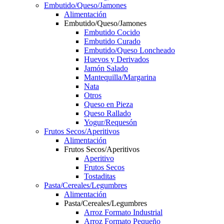
Embutido/Queso/Jamones
Alimentación
Embutido/Queso/Jamones
Embutido Cocido
Embutido Curado
Embutido/Queso Loncheado
Huevos y Derivados
Jamón Salado
Mantequilla/Margarina
Nata
Otros
Queso en Pieza
Queso Rallado
Yogur/Requesón
Frutos Secos/Aperitivos
Alimentación
Frutos Secos/Aperitivos
Aperitivo
Frutos Secos
Tostaditas
Pasta/Cereales/Legumbres
Alimentación
Pasta/Cereales/Legumbres
Arroz Formato Industrial
Arroz Formato Pequeño