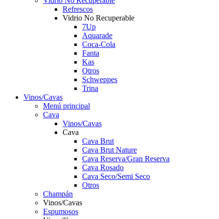
Vidrio No Recuperable
Refrescos
Vidrio No Recuperable
7Up
Aquarade
Coca-Cola
Fanta
Kas
Otros
Schweppes
Trina
Vinos/Cavas
Menú principal
Cava
Vinos/Cavas
Cava
Cava Brut
Cava Brut Nature
Cava Reserva/Gran Reserva
Cava Rosado
Cava Seco/Semi Seco
Otros
Champán
Vinos/Cavas
Espumosos