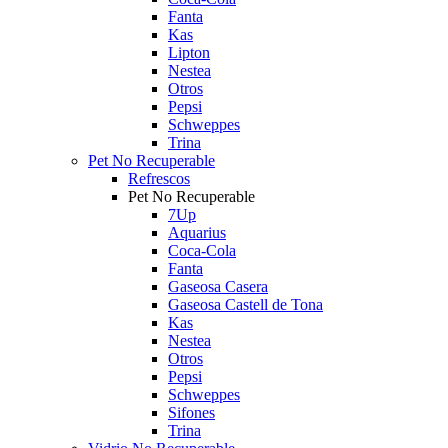
Fanta
Kas
Lipton
Nestea
Otros
Pepsi
Schweppes
Trina
Pet No Recuperable
Refrescos
Pet No Recuperable
7Up
Aquarius
Coca-Cola
Fanta
Gaseosa Casera
Gaseosa Castell de Tona
Kas
Nestea
Otros
Pepsi
Schweppes
Sifones
Trina