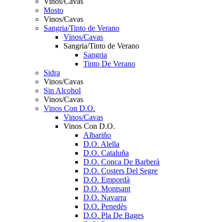
Vinos/Cavas
Mosto
Vinos/Cavas
Sangria/Tinto de Verano
Vinos/Cavas
Sangria/Tinto de Verano
Sangria
Tinto De Verano
Sidra
Vinos/Cavas
Sin Alcohol
Vinos/Cavas
Vinos Con D.O.
Vinos/Cavas
Vinos Con D.O.
Albariño
D.O. Alella
D.O. Cataluña
D.O. Conca De Barberà
D.O. Costers Del Segre
D.O. Empordà
D.O. Montsant
D.O. Navarra
D.O. Penedès
D.O. Pla De Bages