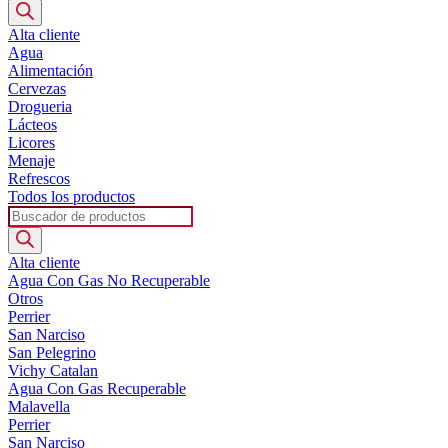
de
productos
Alta cliente
Agua
Alimentación
Cervezas
Drogueria
Lácteos
Licores
Menaje
Refrescos
Todos los productos
Búsqueda
de
productos
Alta cliente
Agua Con Gas No Recuperable
Otros
Perrier
San Narciso
San Pelegrino
Vichy Catalan
Agua Con Gas Recuperable
Malavella
Perrier
San Narciso