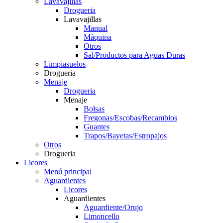
Lavavajillas
Drogueria
Lavavajillas
Manual
Màquina
Otros
Sal/Productos para Aguas Duras
Limpiasuelos
Drogueria
Menaje
Drogueria
Menaje
Bolsas
Fregonas/Escobas/Recambios
Guantes
Trapos/Bayetas/Estropajos
Otros
Drogueria
Licores
Menú principal
Aguardientes
Licores
Aguardientes
Aguardiente/Orujo
Limoncello