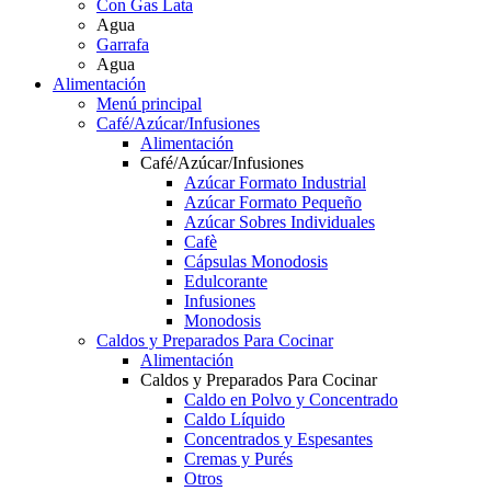
Con Gas Lata
Agua
Garrafa
Agua
Alimentación
Menú principal
Café/Azúcar/Infusiones
Alimentación
Café/Azúcar/Infusiones
Azúcar Formato Industrial
Azúcar Formato Pequeño
Azúcar Sobres Individuales
Cafè
Cápsulas Monodosis
Edulcorante
Infusiones
Monodosis
Caldos y Preparados Para Cocinar
Alimentación
Caldos y Preparados Para Cocinar
Caldo en Polvo y Concentrado
Caldo Líquido
Concentrados y Espesantes
Cremas y Purés
Otros