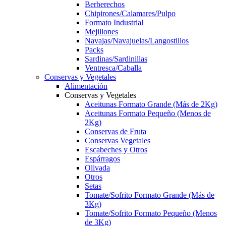
Berberechos
Chipirones/Calamares/Pulpo
Formato Industrial
Mejillones
Navajas/Navajuelas/Langostillos
Packs
Sardinas/Sardinillas
Ventresca/Caballa
Conservas y Vegetales
Alimentación
Conservas y Vegetales
Aceitunas Formato Grande (Más de 2Kg)
Aceitunas Formato Pequeño (Menos de
2Kg)
Conservas de Fruta
Conservas Vegetales
Escabeches y Otros
Espárragos
Olivada
Otros
Setas
Tomate/Sofrito Formato Grande (Más de
3Kg)
Tomate/Sofrito Formato Pequeño (Menos
de 3Kg)