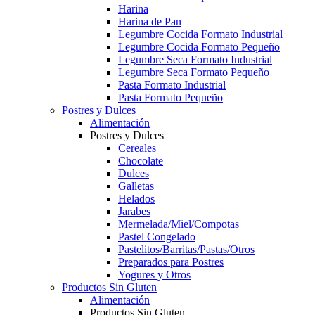
Harina
Harina de Pan
Legumbre Cocida Formato Industrial
Legumbre Cocida Formato Pequeño
Legumbre Seca Formato Industrial
Legumbre Seca Formato Pequeño
Pasta Formato Industrial
Pasta Formato Pequeño
Postres y Dulces
Alimentación
Postres y Dulces
Cereales
Chocolate
Dulces
Galletas
Helados
Jarabes
Mermelada/Miel/Compotas
Pastel Congelado
Pastelitos/Barritas/Pastas/Otros
Preparados para Postres
Yogures y Otros
Productos Sin Gluten
Alimentación
Productos Sin Gluten