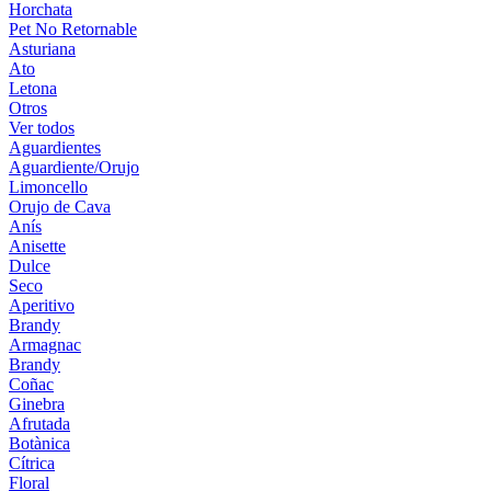
Horchata
Pet No Retornable
Asturiana
Ato
Letona
Otros
Ver todos
Aguardientes
Aguardiente/Orujo
Limoncello
Orujo de Cava
Anís
Anisette
Dulce
Seco
Aperitivo
Brandy
Armagnac
Brandy
Coñac
Ginebra
Afrutada
Botànica
Cítrica
Floral