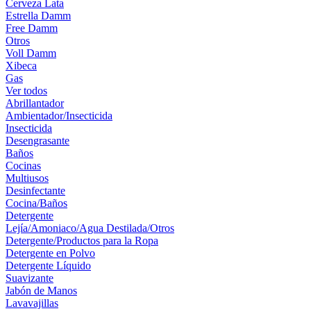
Cerveza Lata
Estrella Damm
Free Damm
Otros
Voll Damm
Xibeca
Gas
Ver todos
Abrillantador
Ambientador/Insecticida
Insecticida
Desengrasante
Baños
Cocinas
Multiusos
Desinfectante
Cocina/Baños
Detergente
Lejía/Amoniaco/Agua Destilada/Otros
Detergente/Productos para la Ropa
Detergente en Polvo
Detergente Líquido
Suavizante
Jabón de Manos
Lavavajillas