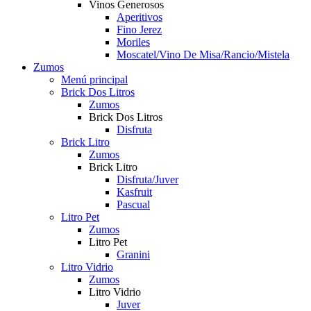
Vinos Generosos
Aperitivos
Fino Jerez
Moriles
Moscatel/Vino De Misa/Rancio/Mistela
Zumos
Menú principal
Brick Dos Litros
Zumos
Brick Dos Litros
Disfruta
Brick Litro
Zumos
Brick Litro
Disfruta/Juver
Kasfruit
Pascual
Litro Pet
Zumos
Litro Pet
Granini
Litro Vidrio
Zumos
Litro Vidrio
Juver