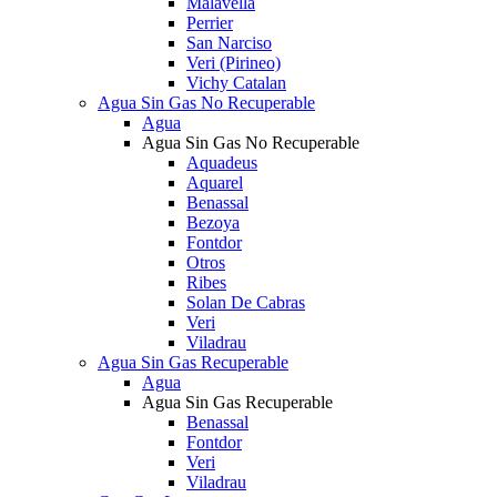
Malavella
Perrier
San Narciso
Veri (Pirineo)
Vichy Catalan
Agua Sin Gas No Recuperable
Agua
Agua Sin Gas No Recuperable
Aquadeus
Aquarel
Benassal
Bezoya
Fontdor
Otros
Ribes
Solan De Cabras
Veri
Viladrau
Agua Sin Gas Recuperable
Agua
Agua Sin Gas Recuperable
Benassal
Fontdor
Veri
Viladrau