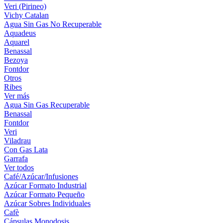
Veri (Pirineo)
Vichy Catalan
Agua Sin Gas No Recuperable
Aquadeus
Aquarel
Benassal
Bezoya
Fontdor
Otros
Ribes
Ver más
Agua Sin Gas Recuperable
Benassal
Fontdor
Veri
Viladrau
Con Gas Lata
Garrafa
Ver todos
Café/Azúcar/Infusiones
Azúcar Formato Industrial
Azúcar Formato Pequeño
Azúcar Sobres Individuales
Cafè
Cápsulas Monodosis