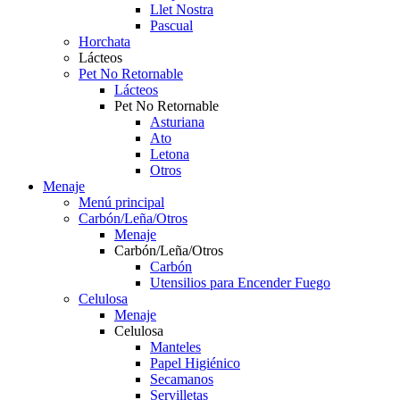
Llet Nostra
Pascual
Horchata
Lácteos
Pet No Retornable
Lácteos
Pet No Retornable
Asturiana
Ato
Letona
Otros
Menaje
Menú principal
Carbón/Leña/Otros
Menaje
Carbón/Leña/Otros
Carbón
Utensilios para Encender Fuego
Celulosa
Menaje
Celulosa
Manteles
Papel Higiénico
Secamanos
Servilletas