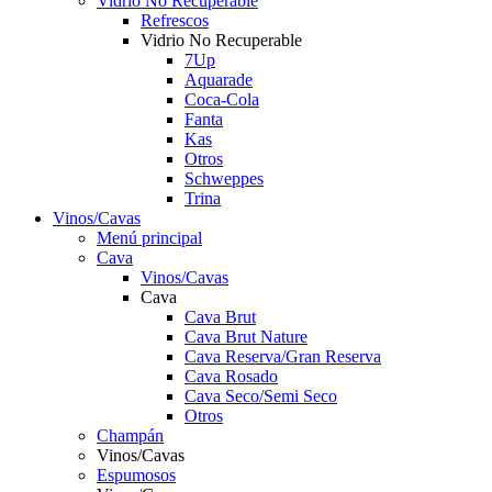
Vidrio No Recuperable
Refrescos
Vidrio No Recuperable
7Up
Aquarade
Coca-Cola
Fanta
Kas
Otros
Schweppes
Trina
Vinos/Cavas
Menú principal
Cava
Vinos/Cavas
Cava
Cava Brut
Cava Brut Nature
Cava Reserva/Gran Reserva
Cava Rosado
Cava Seco/Semi Seco
Otros
Champán
Vinos/Cavas
Espumosos