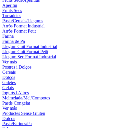
Fruits Secs/Aperitius
Aperitiu
Fruits Secs
Torradetes
Pasta/Cereals/Llegums
Arròs Format Industrial
Arròs Format Petit
Farina
Farina de Pa
Llegum Cuit Format Industrial
Llegum Cuit Format Petit
Llegum Sec Format Industrial
Ver más
Postres i Dolços
Cereals
Dolços
Galetes
Gelats
Iogurts i Altres
Melmelada/Mel/Compotes
Pastís Congelat
Ver más
Productes Sense Gluten
Dolços
Pasta/Farines/Pa