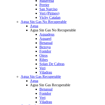
Malavella
Perrier
San Narciso
Veri (Pirineo)
Vichy Catalan
Agua Sin Gas No Recuperable
Agua
Agua Sin Gas No Recuperable
Aquadeus
Aquarel
Benassal
Bezoya
Fontdor
Otros
Ribes
Solan De Cabras
Veri
Viladrau
Agua Sin Gas Recuperable
Agua
Agua Sin Gas Recuperable
Benassal
Fontdor
Veri
Viladrau