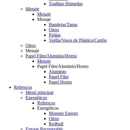
Toallitas Húmedas
Menaje
Menaje
Menaje
Bandejas/Tapas
Otros
Pajitas
Vajilla/Vasos de Plástico/Cartón
Otros
Menaje
Papel Film/Aluminio/Horno
Menaje
Papel Film/Aluminio/Horno
Aluminio
Papel Film
Papel Horno
Refrescos
Menú principal
Energéticos
Refrescos
Energéticos
Monster Energy
Otros
Redbull
Envase Recuperable