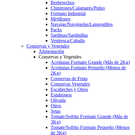
Berberechos
Chipirones/Calamares/Pulpo
Formato Industrial
Mejillones
Navajas/Navajuelas/Langostillos
Packs
Sardinas/Sardinillas
Ventresca/Caballa
Conservas y Vegetales
Alimentación
Conservas y Vegetales
Aceitunas Formato Grande (Más de 2Kg)
Aceitunas Formato Pequeño (Menos de
2Kg)
Conservas de Fruta
Conservas Vegetales
Escabeches y Otros
Espárragos
Olivada
Otros
Setas
Tomate/Sofrito Formato Grande (Más de
3Kg)
Tomate/Sofrito Formato Pequeño (Menos
de 3Kg)