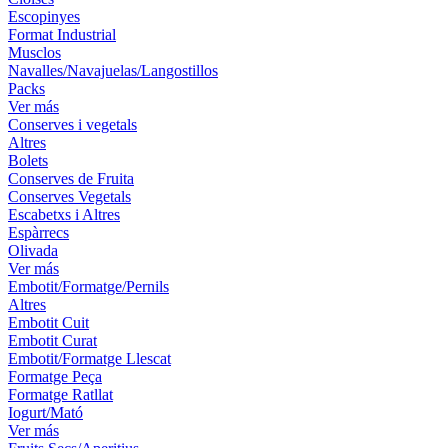
Escopinyes
Format Industrial
Musclos
Navalles/Navajuelas/Langostillos
Packs
Ver más
Conserves i vegetals
Altres
Bolets
Conserves de Fruita
Conserves Vegetals
Escabetxs i Altres
Espàrrecs
Olivada
Ver más
Embotit/Formatge/Pernils
Altres
Embotit Cuit
Embotit Curat
Embotit/Formatge Llescat
Formatge Peça
Formatge Ratllat
Iogurt/Mató
Ver más