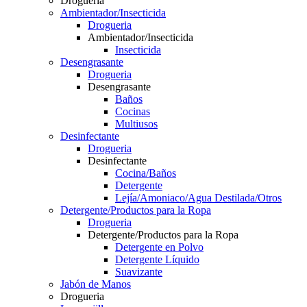
Drogueria
Ambientador/Insecticida
Drogueria
Ambientador/Insecticida
Insecticida
Desengrasante
Drogueria
Desengrasante
Baños
Cocinas
Multiusos
Desinfectante
Drogueria
Desinfectante
Cocina/Baños
Detergente
Lejía/Amoniaco/Agua Destilada/Otros
Detergente/Productos para la Ropa
Drogueria
Detergente/Productos para la Ropa
Detergente en Polvo
Detergente Líquido
Suavizante
Jabón de Manos
Drogueria