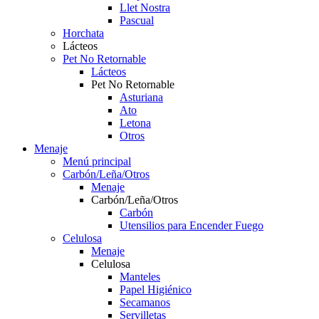
Llet Nostra
Pascual
Horchata
Lácteos
Pet No Retornable
Lácteos
Pet No Retornable
Asturiana
Ato
Letona
Otros
Menaje
Menú principal
Carbón/Leña/Otros
Menaje
Carbón/Leña/Otros
Carbón
Utensilios para Encender Fuego
Celulosa
Menaje
Celulosa
Manteles
Papel Higiénico
Secamanos
Servilletas