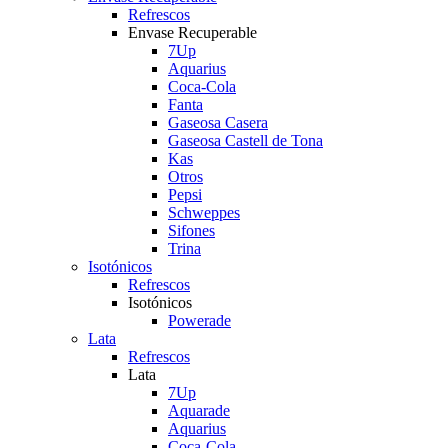
Refrescos
Envase Recuperable
7Up
Aquarius
Coca-Cola
Fanta
Gaseosa Casera
Gaseosa Castell de Tona
Kas
Otros
Pepsi
Schweppes
Sifones
Trina
Isotónicos
Refrescos
Isotónicos
Powerade
Lata
Refrescos
Lata
7Up
Aquarade
Aquarius
Coca-Cola