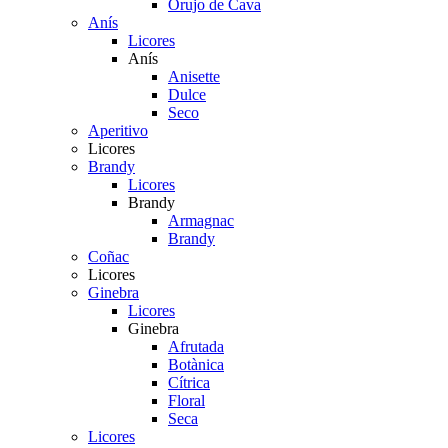
Orujo de Cava
Anís
Licores
Anís
Anisette
Dulce
Seco
Aperitivo
Licores
Brandy
Licores
Brandy
Armagnac
Brandy
Coñac
Licores
Ginebra
Licores
Ginebra
Afrutada
Botànica
Cítrica
Floral
Seca
Licores