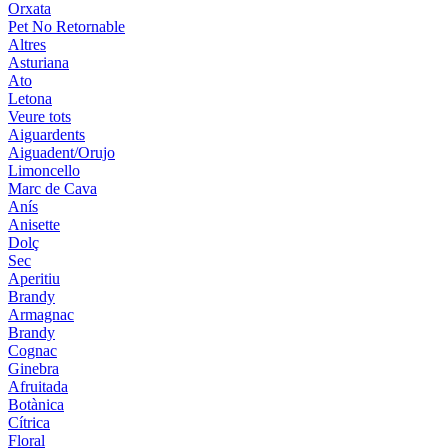
Orxata
Pet No Retornable
Altres
Asturiana
Ato
Letona
Veure tots
Aiguardents
Aiguadent/Orujo
Limoncello
Marc de Cava
Anís
Anisette
Dolç
Sec
Aperitiu
Brandy
Armagnac
Brandy
Cognac
Ginebra
Afruitada
Botànica
Cítrica
Floral