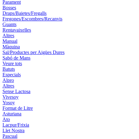
Parament
Bosses
Draps/Baietes/Fregalls
Fregones/Escombres/Recanvis
Guants
Rentavaixelles
Altres
Manual
Màquina
Sal/Productes per Aigües Dures
Sabó de Mans
Veure tots
Batuts
Especials
Alpro
Altres
Sense Lactosa
Vivesoy
Yosoy
Format de Litre
Asturiana
Ato
Lacpur/Frixia
Llet Nostra
Pascual