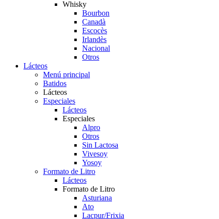
Whisky
Bourbon
Canadà
Escocès
Irlandès
Nacional
Otros
Lácteos
Menú principal
Batidos
Lácteos
Especiales
Lácteos
Especiales
Alpro
Otros
Sin Lactosa
Vivesoy
Yosoy
Formato de Litro
Lácteos
Formato de Litro
Asturiana
Ato
Lacpur/Frixia