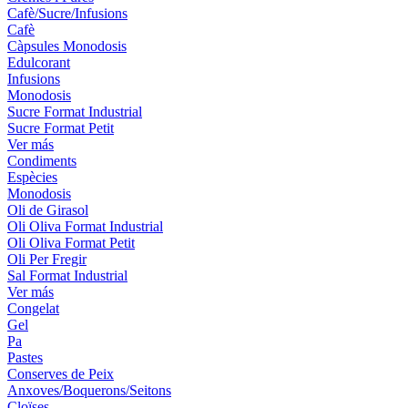
Cafè/Sucre/Infusions
Cafè
Càpsules Monodosis
Edulcorant
Infusions
Monodosis
Sucre Format Industrial
Sucre Format Petit
Ver más
Condiments
Espècies
Monodosis
Oli de Girasol
Oli Oliva Format Industrial
Oli Oliva Format Petit
Oli Per Fregir
Sal Format Industrial
Ver más
Congelat
Gel
Pa
Pastes
Conserves de Peix
Anxoves/Boquerons/Seitons
Cloïses