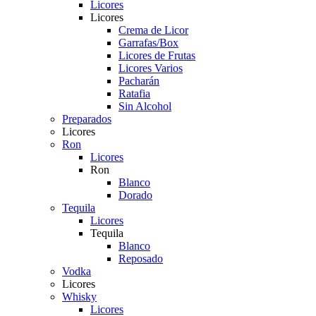
Licores
Licores
Crema de Licor
Garrafas/Box
Licores de Frutas
Licores Varios
Pacharán
Ratafia
Sin Alcohol
Preparados
Licores
Ron
Licores
Ron
Blanco
Dorado
Tequila
Licores
Tequila
Blanco
Reposado
Vodka
Licores
Whisky
Licores