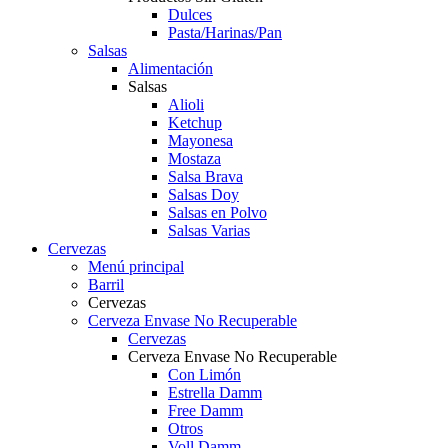
Dulces
Pasta/Harinas/Pan
Salsas
Alimentación
Salsas
Alioli
Ketchup
Mayonesa
Mostaza
Salsa Brava
Salsas Doy
Salsas en Polvo
Salsas Varias
Cervezas
Menú principal
Barril
Cervezas
Cerveza Envase No Recuperable
Cervezas
Cerveza Envase No Recuperable
Con Limón
Estrella Damm
Free Damm
Otros
Voll Damm