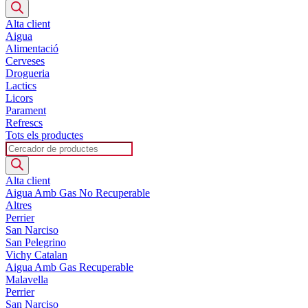
search
Alta client
Aigua
Alimentació
Cerveses
Drogueria
Lactics
Licors
Parament
Refrescs
Tots els productes
Products
search
Alta client
Aigua Amb Gas No Recuperable
Altres
Perrier
San Narciso
San Pelegrino
Vichy Catalan
Aigua Amb Gas Recuperable
Malavella
Perrier
San Narciso