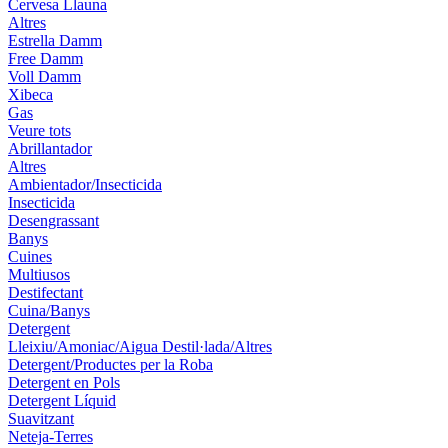
Cervesa Llauna
Altres
Estrella Damm
Free Damm
Voll Damm
Xibeca
Gas
Veure tots
Abrillantador
Altres
Ambientador/Insecticida
Insecticida
Desengrassant
Banys
Cuines
Multiusos
Destifectant
Cuina/Banys
Detergent
Lleixiu/Amoniac/Aigua Destil·lada/Altres
Detergent/Productes per la Roba
Detergent en Pols
Detergent Líquid
Suavitzant
Neteja-Terres