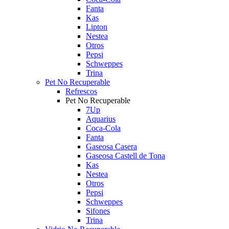
Fanta
Kas
Lipton
Nestea
Otros
Pepsi
Schweppes
Trina
Pet No Recuperable
Refrescos
Pet No Recuperable
7Up
Aquarius
Coca-Cola
Fanta
Gaseosa Casera
Gaseosa Castell de Tona
Kas
Nestea
Otros
Pepsi
Schweppes
Sifones
Trina