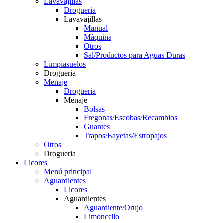
Lavavajillas
Drogueria
Lavavajillas
Manual
Màquina
Otros
Sal/Productos para Aguas Duras
Limpiasuelos
Drogueria
Menaje
Drogueria
Menaje
Bolsas
Fregonas/Escobas/Recambios
Guantes
Trapos/Bayetas/Estropajos
Otros
Drogueria
Licores
Menú principal
Aguardientes
Licores
Aguardientes
Aguardiente/Orujo
Limoncello