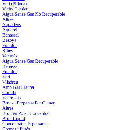
Veri (Pirinea)
Vichy Catalan
Aigua Sense Gas No Recuperable
Altres
Aquadeus
Aquarel
Benassal
Bezoya
Fontdor
Ribes
Ver más
Aigua Sense Gas Recuperable
Benassal
Fontdor
Veri
Viladrau
Amb Gas Llauna
Garrafa
Veure tots
Brous i Preparats Per Cuinar
Altres
Brou en Pols i Concentrat
Brou Líquid
Concentrats i Espessants
Cremes i Purés