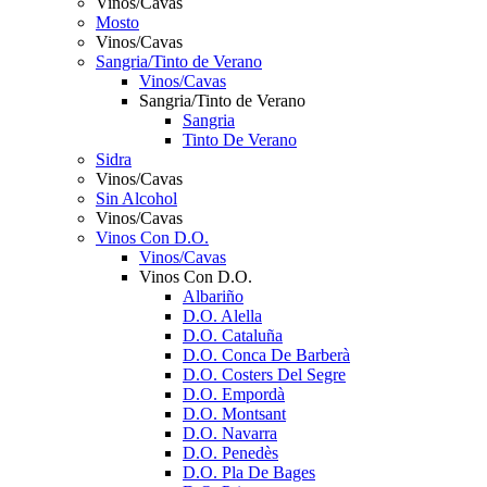
Vinos/Cavas
Mosto
Vinos/Cavas
Sangria/Tinto de Verano
Vinos/Cavas
Sangria/Tinto de Verano
Sangria
Tinto De Verano
Sidra
Vinos/Cavas
Sin Alcohol
Vinos/Cavas
Vinos Con D.O.
Vinos/Cavas
Vinos Con D.O.
Albariño
D.O. Alella
D.O. Cataluña
D.O. Conca De Barberà
D.O. Costers Del Segre
D.O. Empordà
D.O. Montsant
D.O. Navarra
D.O. Penedès
D.O. Pla De Bages