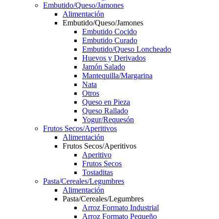
Embutido/Queso/Jamones
Alimentación
Embutido/Queso/Jamones
Embutido Cocido
Embutido Curado
Embutido/Queso Loncheado
Huevos y Derivados
Jamón Salado
Mantequilla/Margarina
Nata
Otros
Queso en Pieza
Queso Rallado
Yogur/Requesón
Frutos Secos/Aperitivos
Alimentación
Frutos Secos/Aperitivos
Aperitivo
Frutos Secos
Tostaditas
Pasta/Cereales/Legumbres
Alimentación
Pasta/Cereales/Legumbres
Arroz Formato Industrial
Arroz Formato Pequeño