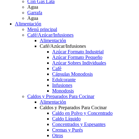
Con Gas Lata
Agua
Garrafa
Agua
Alimentación
Menú principal
Café/Azúcar/Infusiones
Alimentación
Café/Azúcar/Infusiones
Azúcar Formato Industrial
Azúcar Formato Pequeño
Azúcar Sobres Individuales
Cafè
Cápsulas Monodosis
Edulcorante
Infusiones
Monodosis
Caldos y Preparados Para Cocinar
Alimentación
Caldos y Preparados Para Cocinar
Caldo en Polvo y Concentrado
Caldo Líquido
Concentrados y Espesantes
Cremas y Purés
Otros