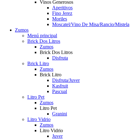
Vinos Generosos
Aperitivos
Fino Jerez
Moriles
Moscatel/Vino De Misa/Rancio/Mistela
Zumos
Menú principal
Brick Dos Litros
Zumos
Brick Dos Litros
Disfruta
Brick Litro
Zumos
Brick Litro
Disfruta/Juver
Kasfruit
Pascual
Litro Pet
Zumos
Litro Pet
Granini
Litro Vidrio
Zumos
Litro Vidrio
Juver