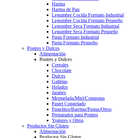
Harina
Harina de Pan
Legumbre Cocida Formato Industrial
Legumbre Cocida Formato Pequeño
Legumbre Seca Formato Industrial
Legumbre Seca Formato Pequeño
Pasta Formato Industrial
Pasta Formato Pequeño
Postres y Dulces
Alimentación
Postres y Dulces
Cereales
Chocolate
Dulces
Galletas
Helados
Jarabes
Mermelada/Miel/Compotas
Pastel Congelado
Pastelitos/Barritas/Pastas/Otros
Preparados para Postres
Yogures y Otros
Productos Sin Gluten
Alimentación
Productos Sin Gluten