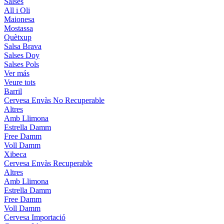
Salses
All i Oli
Maionesa
Mostassa
Quètxup
Salsa Brava
Salses Doy
Salses Pols
Ver más
Veure tots
Barril
Cervesa Envàs No Recuperable
Altres
Amb Llimona
Estrella Damm
Free Damm
Voll Damm
Xibeca
Cervesa Envàs Recuperable
Altres
Amb Llimona
Estrella Damm
Free Damm
Voll Damm
Cervesa Importació