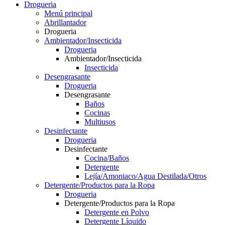
Drogueria
Menú principal
Abrillantador
Drogueria
Ambientador/Insecticida
Drogueria
Ambientador/Insecticida
Insecticida
Desengrasante
Drogueria
Desengrasante
Baños
Cocinas
Multiusos
Desinfectante
Drogueria
Desinfectante
Cocina/Baños
Detergente
Lejía/Amoniaco/Agua Destilada/Otros
Detergente/Productos para la Ropa
Drogueria
Detergente/Productos para la Ropa
Detergente en Polvo
Detergente Líquido