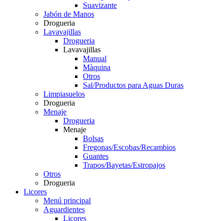
Suavizante
Jabón de Manos
Drogueria
Lavavajillas
Drogueria
Lavavajillas
Manual
Màquina
Otros
Sal/Productos para Aguas Duras
Limpiasuelos
Drogueria
Menaje
Drogueria
Menaje
Bolsas
Fregonas/Escobas/Recambios
Guantes
Trapos/Bayetas/Estropajos
Otros
Drogueria
Licores
Menú principal
Aguardientes
Licores