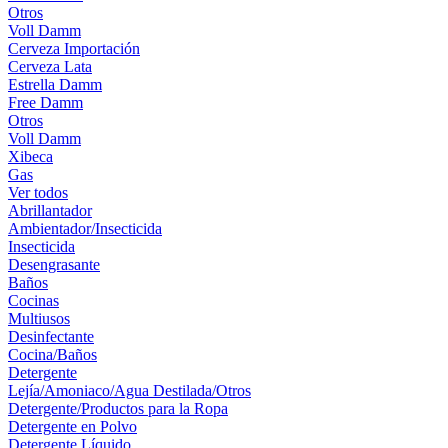
Otros
Voll Damm
Cerveza Importación
Cerveza Lata
Estrella Damm
Free Damm
Otros
Voll Damm
Xibeca
Gas
Ver todos
Abrillantador
Ambientador/Insecticida
Insecticida
Desengrasante
Baños
Cocinas
Multiusos
Desinfectante
Cocina/Baños
Detergente
Lejía/Amoniaco/Agua Destilada/Otros
Detergente/Productos para la Ropa
Detergente en Polvo
Detergente Líquido