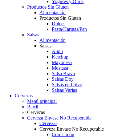
Yogures y Otros
Productos Sin Gluten
Alimentación
Productos Sin Gluten
Dulces
Pasta/Harinas/Pan
Salsas
Alimentación
Salsas
Alioli
Ketchup
Mayonesa
Mostaza
Salsa Brava
Salsas Doy
Salsas en Polvo
Salsas Varias
Cervezas
Menú principal
Barril
Cervezas
Cerveza Envase No Recuperable
Cervezas
Cerveza Envase No Recuperable
Con Limón