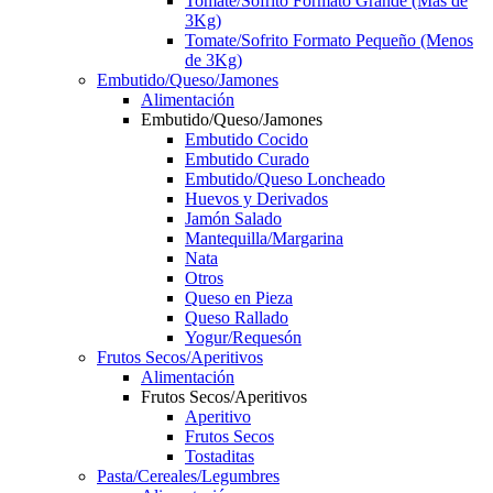
Tomate/Sofrito Formato Grande (Más de
3Kg)
Tomate/Sofrito Formato Pequeño (Menos
de 3Kg)
Embutido/Queso/Jamones
Alimentación
Embutido/Queso/Jamones
Embutido Cocido
Embutido Curado
Embutido/Queso Loncheado
Huevos y Derivados
Jamón Salado
Mantequilla/Margarina
Nata
Otros
Queso en Pieza
Queso Rallado
Yogur/Requesón
Frutos Secos/Aperitivos
Alimentación
Frutos Secos/Aperitivos
Aperitivo
Frutos Secos
Tostaditas
Pasta/Cereales/Legumbres