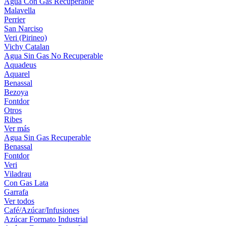
Agua Con Gas Recuperable
Malavella
Perrier
San Narciso
Veri (Pirineo)
Vichy Catalan
Agua Sin Gas No Recuperable
Aquadeus
Aquarel
Benassal
Bezoya
Fontdor
Otros
Ribes
Ver más
Agua Sin Gas Recuperable
Benassal
Fontdor
Veri
Viladrau
Con Gas Lata
Garrafa
Ver todos
Café/Azúcar/Infusiones
Azúcar Formato Industrial