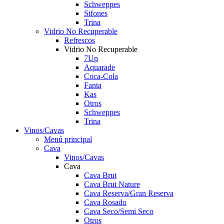
Schweppes
Sifones
Trina
Vidrio No Recuperable
Refrescos
Vidrio No Recuperable
7Up
Aquarade
Coca-Cola
Fanta
Kas
Otros
Schweppes
Trina
Vinos/Cavas
Menú principal
Cava
Vinos/Cavas
Cava
Cava Brut
Cava Brut Nature
Cava Reserva/Gran Reserva
Cava Rosado
Cava Seco/Semi Seco
Otros