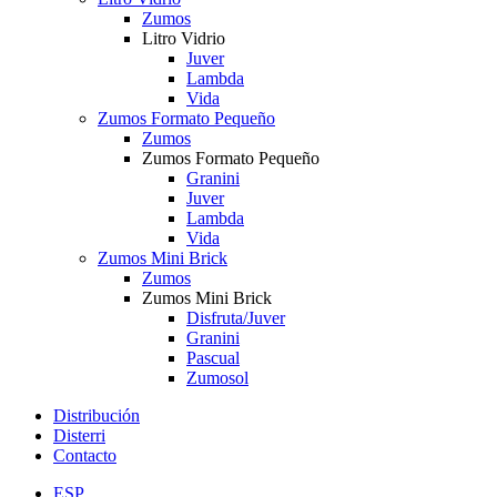
Zumos
Litro Vidrio
Juver
Lambda
Vida
Zumos Formato Pequeño
Zumos
Zumos Formato Pequeño
Granini
Juver
Lambda
Vida
Zumos Mini Brick
Zumos
Zumos Mini Brick
Disfruta/Juver
Granini
Pascual
Zumosol
Distribución
Disterri
Contacto
ESP