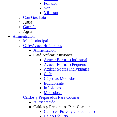
Fontdor
Veri
Viladrau
Con Gas Lata
Agua
Garrafa
Agua
Alimentación
Menú principal
Café/Azúcar/Infusiones
Alimentación
Café/Azúcar/Infusiones
Azúcar Formato Industrial
Azúcar Formato Pequeño
Azúcar Sobres Individuales
Cafè
Cápsulas Monodosis
Edulcorante
Infusiones
Monodosis
Caldos y Preparados Para Cocinar
Alimentación
Caldos y Preparados Para Cocinar
Caldo en Polvo y Concentrado
Caldo Líquido