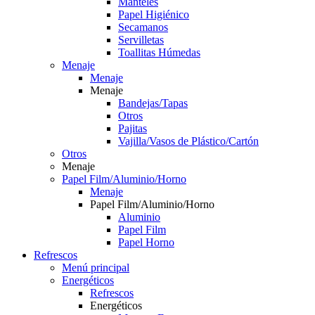
Manteles
Papel Higiénico
Secamanos
Servilletas
Toallitas Húmedas
Menaje
Menaje
Menaje
Bandejas/Tapas
Otros
Pajitas
Vajilla/Vasos de Plástico/Cartón
Otros
Menaje
Papel Film/Aluminio/Horno
Menaje
Papel Film/Aluminio/Horno
Aluminio
Papel Film
Papel Horno
Refrescos
Menú principal
Energéticos
Refrescos
Energéticos