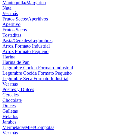
Mantequilla/Margarina
Nata
Ver más
Frutos Secos/Aperitivos
Aperitivo
Frutos Secos
Tostaditas
Pasta/Cereales/Legumbres
Arroz Formato Industrial
Arroz Formato Pequeño
Harina
Harina de Pan
Legumbre Cocida Formato Industrial
Legumbre Cocida Formato Pequeño
Legumbre Seca Formato Industrial
Ver más
Postres y Dulces
Cereales
Chocolate
Dulces
Galletas
Helados
Jarabes
Mermelada/Miel/Compotas
Ver más