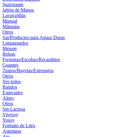
Suavizante
Jabón de Manos
Lavavajillas
Manual
Màquina
Otros
Sal/Productos para Aguas Duras
Limpiasuelos
Menaje
Bolsas
Fregonas/Escobas/Recambios
Guantes
Trapos/Bayetas/Estropajos
Otros
Ver todos
Batidos
Especiales
Alpro
Otros
Sin Lactosa
Vivesoy
Yosoy
Formato de Litro
Asturiana
Ato