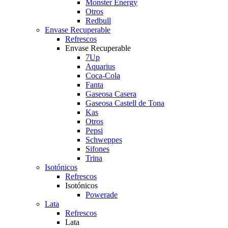
Monster Energy
Otros
Redbull
Envase Recuperable
Refrescos
Envase Recuperable
7Up
Aquarius
Coca-Cola
Fanta
Gaseosa Casera
Gaseosa Castell de Tona
Kas
Otros
Pepsi
Schweppes
Sifones
Trina
Isotónicos
Refrescos
Isotónicos
Powerade
Lata
Refrescos
Lata