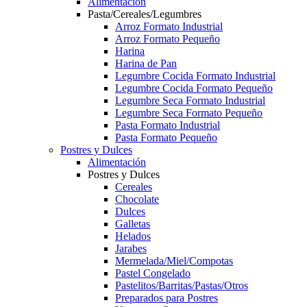
Alimentación
Pasta/Cereales/Legumbres
Arroz Formato Industrial
Arroz Formato Pequeño
Harina
Harina de Pan
Legumbre Cocida Formato Industrial
Legumbre Cocida Formato Pequeño
Legumbre Seca Formato Industrial
Legumbre Seca Formato Pequeño
Pasta Formato Industrial
Pasta Formato Pequeño
Postres y Dulces
Alimentación
Postres y Dulces
Cereales
Chocolate
Dulces
Galletas
Helados
Jarabes
Mermelada/Miel/Compotas
Pastel Congelado
Pastelitos/Barritas/Pastas/Otros
Preparados para Postres