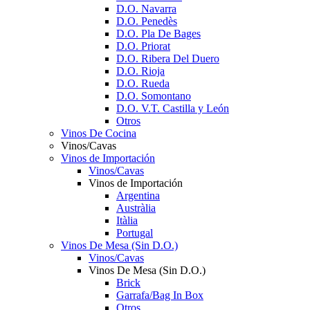
D.O. Navarra
D.O. Penedès
D.O. Pla De Bages
D.O. Priorat
D.O. Ribera Del Duero
D.O. Rioja
D.O. Rueda
D.O. Somontano
D.O. V.T. Castilla y León
Otros
Vinos De Cocina
Vinos/Cavas
Vinos de Importación
Vinos/Cavas
Vinos de Importación
Argentina
Austràlia
Itàlia
Portugal
Vinos De Mesa (Sin D.O.)
Vinos/Cavas
Vinos De Mesa (Sin D.O.)
Brick
Garrafa/Bag In Box
Otros