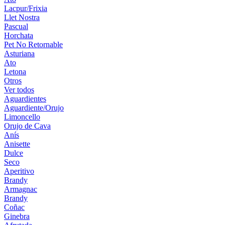
Lacpur/Frixia
Llet Nostra
Pascual
Horchata
Pet No Retornable
Asturiana
Ato
Letona
Otros
Ver todos
Aguardientes
Aguardiente/Orujo
Limoncello
Orujo de Cava
Anís
Anisette
Dulce
Seco
Aperitivo
Brandy
Armagnac
Brandy
Coñac
Ginebra