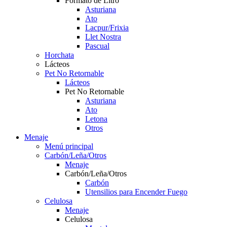
Formato de Litro
Asturiana
Ato
Lacpur/Frixia
Llet Nostra
Pascual
Horchata
Lácteos
Pet No Retornable
Lácteos
Pet No Retornable
Asturiana
Ato
Letona
Otros
Menaje
Menú principal
Carbón/Leña/Otros
Menaje
Carbón/Leña/Otros
Carbón
Utensilios para Encender Fuego
Celulosa
Menaje
Celulosa