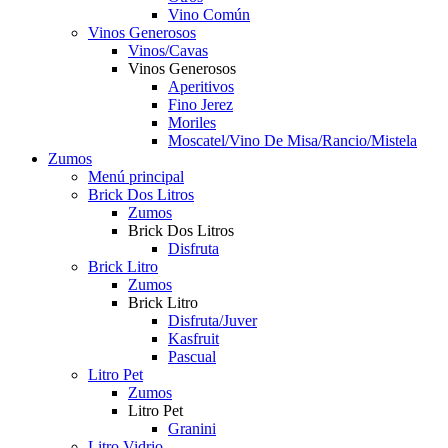
Vino Común
Vinos Generosos
Vinos/Cavas
Vinos Generosos
Aperitivos
Fino Jerez
Moriles
Moscatel/Vino De Misa/Rancio/Mistela
Zumos
Menú principal
Brick Dos Litros
Zumos
Brick Dos Litros
Disfruta
Brick Litro
Zumos
Brick Litro
Disfruta/Juver
Kasfruit
Pascual
Litro Pet
Zumos
Litro Pet
Granini
Litro Vidrio