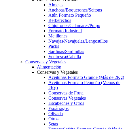
Almejas
Anchoas/Boquerones/Seitons
Atún Formato Pequeño
Berberechos
Chipirones/Calamares/Pulpo
Formato Industrial
Mejillones
Navajas/Navajuelas/Langostillos
Packs
Sardinas/Sardinillas
Ventresca/Caballa
Conservas y Vegetales
Alimentación
Conservas y Vegetales
Aceitunas Formato Grande (Más de 2Kg)
Aceitunas Formato Pequeño (Menos de
2Kg)
Conservas de Fruta
Conservas Vegetales
Escabeches y Otros
Espárragos
Olivada
Otros
Setas