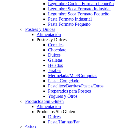
Legumbre Cocida Formato Pequeño
Legumbre Seca Formato Industrial
Legumbre Seca Formato Pequeño
Pasta Formato Industrial
Pasta Formato Pequeño
Postres y Dulces
Alimentación
Postres y Dulces
Cereales
Chocolate
Dulces
Galletas
Helados
Jarabes
Mermelada/Miel/Compotas
Pastel Congelado
Pastelitos/Barritas/Pastas/Otros
Preparados para Postres
Yogures y Otros
Productos Sin Gluten
Alimentación
Productos Sin Gluten
Dulces
Pasta/Harinas/Pan
Salsas