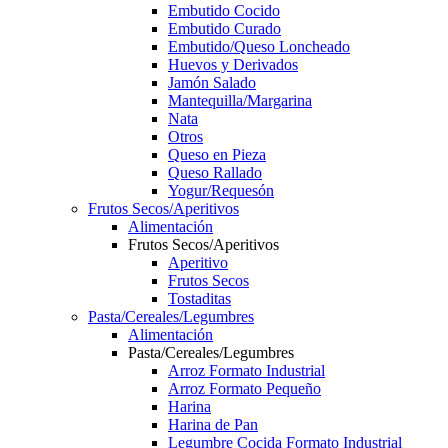
Embutido Cocido
Embutido Curado
Embutido/Queso Loncheado
Huevos y Derivados
Jamón Salado
Mantequilla/Margarina
Nata
Otros
Queso en Pieza
Queso Rallado
Yogur/Requesón
Frutos Secos/Aperitivos
Alimentación
Frutos Secos/Aperitivos
Aperitivo
Frutos Secos
Tostaditas
Pasta/Cereales/Legumbres
Alimentación
Pasta/Cereales/Legumbres
Arroz Formato Industrial
Arroz Formato Pequeño
Harina
Harina de Pan
Legumbre Cocida Formato Industrial