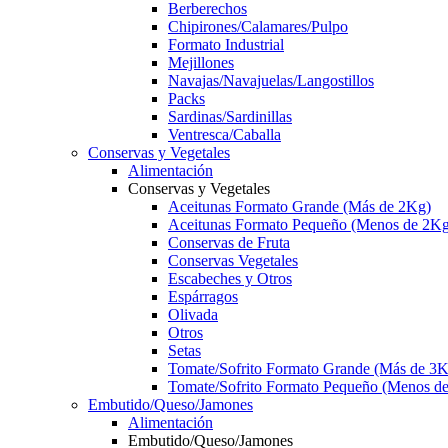
Berberechos
Chipirones/Calamares/Pulpo
Formato Industrial
Mejillones
Navajas/Navajuelas/Langostillos
Packs
Sardinas/Sardinillas
Ventresca/Caballa
Conservas y Vegetales
Alimentación
Conservas y Vegetales
Aceitunas Formato Grande (Más de 2Kg)
Aceitunas Formato Pequeño (Menos de 2Kg
Conservas de Fruta
Conservas Vegetales
Escabeches y Otros
Espárragos
Olivada
Otros
Setas
Tomate/Sofrito Formato Grande (Más de 3K
Tomate/Sofrito Formato Pequeño (Menos d
Embutido/Queso/Jamones
Alimentación
Embutido/Queso/Jamones