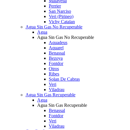
Malavella
Perrier
San Narciso
Veri (Pirineo)
Vichy Catalan
Agua Sin Gas No Recuperable
Agua
Agua Sin Gas No Recuperable
Aquadeus
Aquarel
Benassal
Bezoya
Fontdor
Otros
Ribes
Solan De Cabras
Veri
Viladrau
Agua Sin Gas Recuperable
Agua
Agua Sin Gas Recuperable
Benassal
Fontdor
Veri
Viladrau