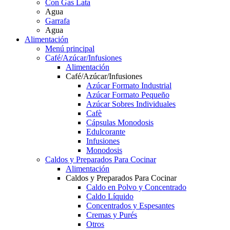
Con Gas Lata
Agua
Garrafa
Agua
Alimentación
Menú principal
Café/Azúcar/Infusiones
Alimentación
Café/Azúcar/Infusiones
Azúcar Formato Industrial
Azúcar Formato Pequeño
Azúcar Sobres Individuales
Cafè
Cápsulas Monodosis
Edulcorante
Infusiones
Monodosis
Caldos y Preparados Para Cocinar
Alimentación
Caldos y Preparados Para Cocinar
Caldo en Polvo y Concentrado
Caldo Líquido
Concentrados y Espesantes
Cremas y Purés
Otros