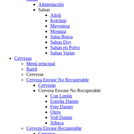
Alimentación
Salsas
Alioli
Ketchup
Mayonesa
Mostaza
Salsa Brava
Salsas Doy
Salsas en Polvo
Salsas Varias
Cervezas
Menú principal
Barril
Cervezas
Cerveza Envase No Recuperable
Cervezas
Cerveza Envase No Recuperable
Con Limón
Estrella Damm
Free Damm
Otros
Voll Damm
Xibeca
Cerveza Envase Recuperable
Cervezas