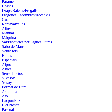
Parament
Bosses
Draps/Baietes/Fregalls
Fregones/Escombres/Recanvis
Guants
Rentavaixelles
Altres
Manual
Màquina
Sal/Productes per Aigües Dures
Sabó de Mans
Veure tots
Batuts
Especials
Alpro
Altres
Sense Lactosa
Vivesoy
Yosoy
Format de Litre
Asturiana
Ato
Lacpur/Frixia
Llet Nostra
Pascual