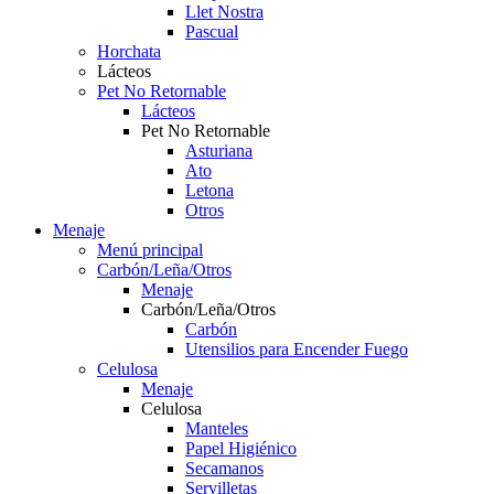
Llet Nostra
Pascual
Horchata
Lácteos
Pet No Retornable
Lácteos
Pet No Retornable
Asturiana
Ato
Letona
Otros
Menaje
Menú principal
Carbón/Leña/Otros
Menaje
Carbón/Leña/Otros
Carbón
Utensilios para Encender Fuego
Celulosa
Menaje
Celulosa
Manteles
Papel Higiénico
Secamanos
Servilletas