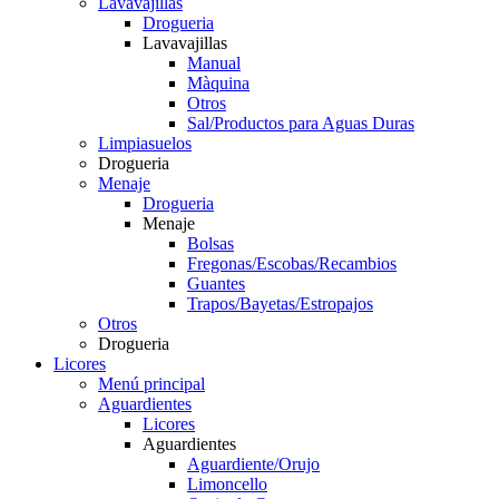
Lavavajillas
Drogueria
Lavavajillas
Manual
Màquina
Otros
Sal/Productos para Aguas Duras
Limpiasuelos
Drogueria
Menaje
Drogueria
Menaje
Bolsas
Fregonas/Escobas/Recambios
Guantes
Trapos/Bayetas/Estropajos
Otros
Drogueria
Licores
Menú principal
Aguardientes
Licores
Aguardientes
Aguardiente/Orujo
Limoncello