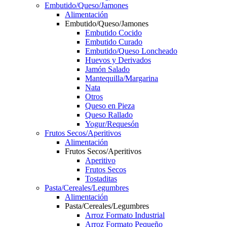
Embutido/Queso/Jamones
Alimentación
Embutido/Queso/Jamones
Embutido Cocido
Embutido Curado
Embutido/Queso Loncheado
Huevos y Derivados
Jamón Salado
Mantequilla/Margarina
Nata
Otros
Queso en Pieza
Queso Rallado
Yogur/Requesón
Frutos Secos/Aperitivos
Alimentación
Frutos Secos/Aperitivos
Aperitivo
Frutos Secos
Tostaditas
Pasta/Cereales/Legumbres
Alimentación
Pasta/Cereales/Legumbres
Arroz Formato Industrial
Arroz Formato Pequeño