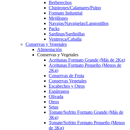
Berberechos
Chipirones/Calamares/Pulpo
Formato Industrial
Mejillones
Navajas/Navajuelas/Langostillos
Packs
Sardinas/Sardinillas
Ventresca/Caballa
Conservas y Vegetales
Alimentación
Conservas y Vegetales
Aceitunas Formato Grande (Más de 2Kg)
Aceitunas Formato Pequeño (Menos de
2Kg)
Conservas de Fruta
Conservas Vegetales
Escabeches y Otros
Espárragos
Olivada
Otros
Setas
Tomate/Sofrito Formato Grande (Más de
3Kg)
Tomate/Sofrito Formato Pequeño (Menos
de 3Kg)