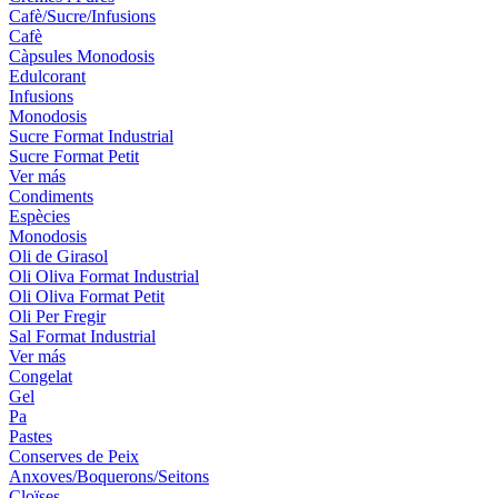
Cafè/Sucre/Infusions
Cafè
Càpsules Monodosis
Edulcorant
Infusions
Monodosis
Sucre Format Industrial
Sucre Format Petit
Ver más
Condiments
Espècies
Monodosis
Oli de Girasol
Oli Oliva Format Industrial
Oli Oliva Format Petit
Oli Per Fregir
Sal Format Industrial
Ver más
Congelat
Gel
Pa
Pastes
Conserves de Peix
Anxoves/Boquerons/Seitons
Cloïses