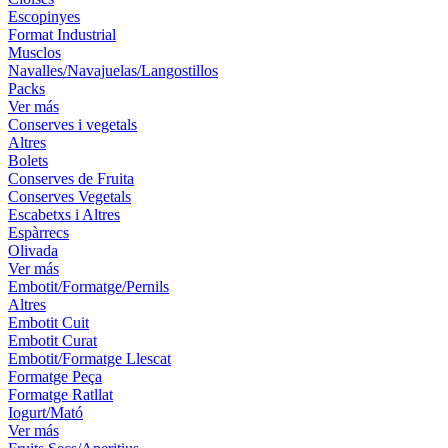
Escopinyes
Format Industrial
Musclos
Navalles/Navajuelas/Langostillos
Packs
Ver más
Conserves i vegetals
Altres
Bolets
Conserves de Fruita
Conserves Vegetals
Escabetxs i Altres
Espàrrecs
Olivada
Ver más
Embotit/Formatge/Pernils
Altres
Embotit Cuit
Embotit Curat
Embotit/Formatge Llescat
Formatge Peça
Formatge Ratllat
Iogurt/Mató
Ver más