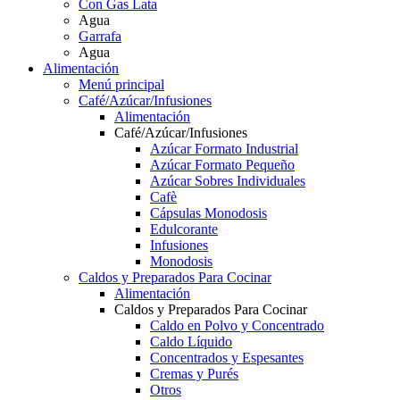
Con Gas Lata
Agua
Garrafa
Agua
Alimentación
Menú principal
Café/Azúcar/Infusiones
Alimentación
Café/Azúcar/Infusiones
Azúcar Formato Industrial
Azúcar Formato Pequeño
Azúcar Sobres Individuales
Cafè
Cápsulas Monodosis
Edulcorante
Infusiones
Monodosis
Caldos y Preparados Para Cocinar
Alimentación
Caldos y Preparados Para Cocinar
Caldo en Polvo y Concentrado
Caldo Líquido
Concentrados y Espesantes
Cremas y Purés
Otros