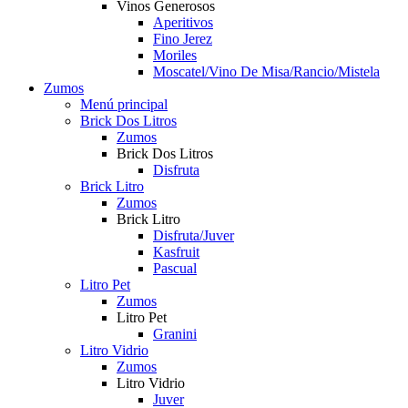
Vinos Generosos
Aperitivos
Fino Jerez
Moriles
Moscatel/Vino De Misa/Rancio/Mistela
Zumos
Menú principal
Brick Dos Litros
Zumos
Brick Dos Litros
Disfruta
Brick Litro
Zumos
Brick Litro
Disfruta/Juver
Kasfruit
Pascual
Litro Pet
Zumos
Litro Pet
Granini
Litro Vidrio
Zumos
Litro Vidrio
Juver