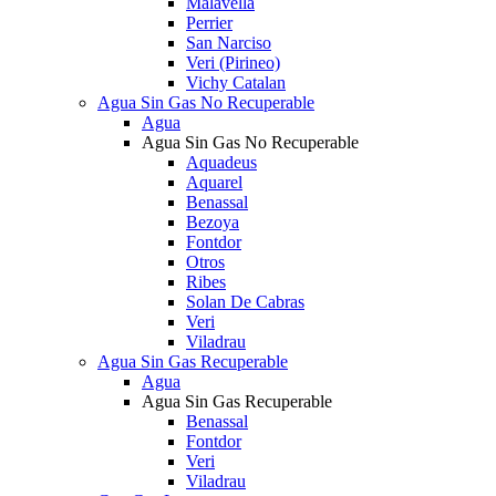
Malavella
Perrier
San Narciso
Veri (Pirineo)
Vichy Catalan
Agua Sin Gas No Recuperable
Agua
Agua Sin Gas No Recuperable
Aquadeus
Aquarel
Benassal
Bezoya
Fontdor
Otros
Ribes
Solan De Cabras
Veri
Viladrau
Agua Sin Gas Recuperable
Agua
Agua Sin Gas Recuperable
Benassal
Fontdor
Veri
Viladrau