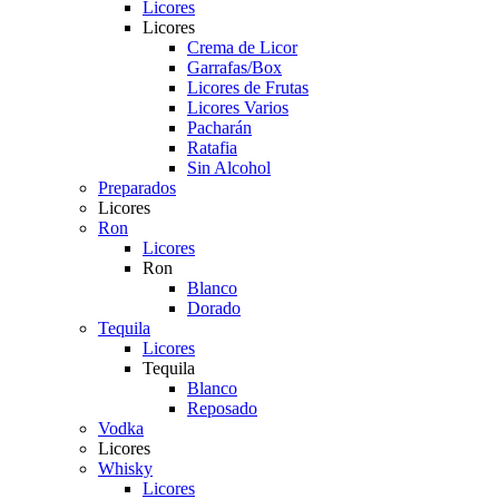
Licores
Licores
Crema de Licor
Garrafas/Box
Licores de Frutas
Licores Varios
Pacharán
Ratafia
Sin Alcohol
Preparados
Licores
Ron
Licores
Ron
Blanco
Dorado
Tequila
Licores
Tequila
Blanco
Reposado
Vodka
Licores
Whisky
Licores