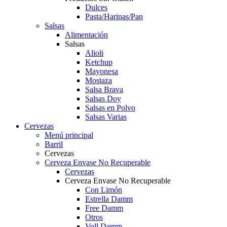
Dulces
Pasta/Harinas/Pan
Salsas
Alimentación
Salsas
Alioli
Ketchup
Mayonesa
Mostaza
Salsa Brava
Salsas Doy
Salsas en Polvo
Salsas Varias
Cervezas
Menú principal
Barril
Cervezas
Cerveza Envase No Recuperable
Cervezas
Cerveza Envase No Recuperable
Con Limón
Estrella Damm
Free Damm
Otros
Voll Damm