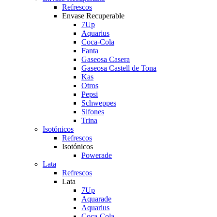
Refrescos
Envase Recuperable
7Up
Aquarius
Coca-Cola
Fanta
Gaseosa Casera
Gaseosa Castell de Tona
Kas
Otros
Pepsi
Schweppes
Sifones
Trina
Isotónicos
Refrescos
Isotónicos
Powerade
Lata
Refrescos
Lata
7Up
Aquarade
Aquarius
Coca-Cola