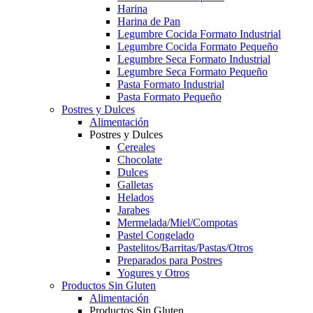
Harina
Harina de Pan
Legumbre Cocida Formato Industrial
Legumbre Cocida Formato Pequeño
Legumbre Seca Formato Industrial
Legumbre Seca Formato Pequeño
Pasta Formato Industrial
Pasta Formato Pequeño
Postres y Dulces
Alimentación
Postres y Dulces
Cereales
Chocolate
Dulces
Galletas
Helados
Jarabes
Mermelada/Miel/Compotas
Pastel Congelado
Pastelitos/Barritas/Pastas/Otros
Preparados para Postres
Yogures y Otros
Productos Sin Gluten
Alimentación
Productos Sin Gluten