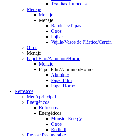
Toallitas Húmedas
Menaje
Menaje
Menaje
Bandejas/Tapas
Otros
Pajitas
Vajilla/Vasos de Plástico/Cartón
Otros
Menaje
Papel Film/Aluminio/Horno
Menaje
Papel Film/Aluminio/Horno
Aluminio
Papel Film
Papel Horno
Refrescos
Menú principal
Energéticos
Refrescos
Energéticos
Monster Energy
Otros
Redbull
Envase Recuperable