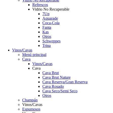
Vidrio No Recuperable
Refrescos
Vidrio No Recuperable
7Up
Aquarade
Coca-Cola
Fanta
Kas
Otros
Schweppes
Trina
Vinos/Cavas
Menú principal
Cava
Vinos/Cavas
Cava
Cava Brut
Cava Brut Nature
Cava Reserva/Gran Reserva
Cava Rosado
Cava Seco/Semi Seco
Otros
Champán
Vinos/Cavas
Espumosos