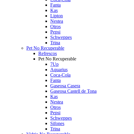
Fanta
Kas
Lipton
Nestea
Otros
Pepsi
Schweppes
Trina
Pet No Recuperable
Refrescos
Pet No Recuperable
7Up
Aquarius
Coca-Cola
Fanta
Gaseosa Casera
Gaseosa Castell de Tona
Kas
Nestea
Otros
Pepsi
Schweppes
Sifones
Trina