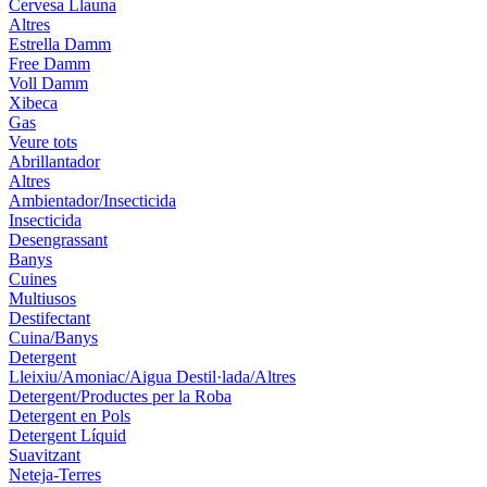
Cervesa Llauna
Altres
Estrella Damm
Free Damm
Voll Damm
Xibeca
Gas
Veure tots
Abrillantador
Altres
Ambientador/Insecticida
Insecticida
Desengrassant
Banys
Cuines
Multiusos
Destifectant
Cuina/Banys
Detergent
Lleixiu/Amoniac/Aigua Destil·lada/Altres
Detergent/Productes per la Roba
Detergent en Pols
Detergent Líquid
Suavitzant
Neteja-Terres