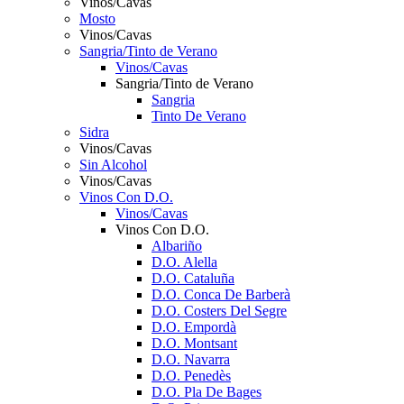
Vinos/Cavas
Mosto
Vinos/Cavas
Sangria/Tinto de Verano
Vinos/Cavas
Sangria/Tinto de Verano
Sangria
Tinto De Verano
Sidra
Vinos/Cavas
Sin Alcohol
Vinos/Cavas
Vinos Con D.O.
Vinos/Cavas
Vinos Con D.O.
Albariño
D.O. Alella
D.O. Cataluña
D.O. Conca De Barberà
D.O. Costers Del Segre
D.O. Empordà
D.O. Montsant
D.O. Navarra
D.O. Penedès
D.O. Pla De Bages