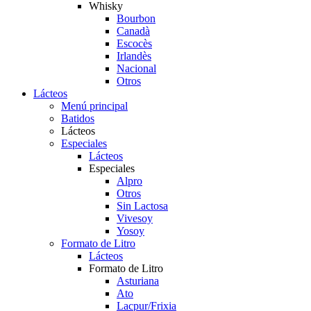
Whisky
Bourbon
Canadà
Escocès
Irlandès
Nacional
Otros
Lácteos
Menú principal
Batidos
Lácteos
Especiales
Lácteos
Especiales
Alpro
Otros
Sin Lactosa
Vivesoy
Yosoy
Formato de Litro
Lácteos
Formato de Litro
Asturiana
Ato
Lacpur/Frixia