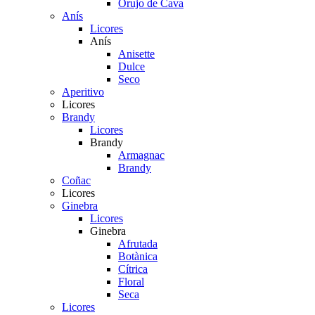
Orujo de Cava
Anís
Licores
Anís
Anisette
Dulce
Seco
Aperitivo
Licores
Brandy
Licores
Brandy
Armagnac
Brandy
Coñac
Licores
Ginebra
Licores
Ginebra
Afrutada
Botànica
Cítrica
Floral
Seca
Licores