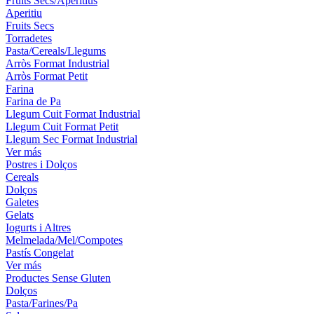
Fruits Secs/Aperitius
Aperitiu
Fruits Secs
Torradetes
Pasta/Cereals/Llegums
Arròs Format Industrial
Arròs Format Petit
Farina
Farina de Pa
Llegum Cuit Format Industrial
Llegum Cuit Format Petit
Llegum Sec Format Industrial
Ver más
Postres i Dolços
Cereals
Dolços
Galetes
Gelats
Iogurts i Altres
Melmelada/Mel/Compotes
Pastís Congelat
Ver más
Productes Sense Gluten
Dolços
Pasta/Farines/Pa