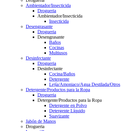
Drogueria
Ambientador/Insecticida
Drogueria
Ambientador/Insecticida
Insecticida
Desengrasante
Drogueria
Desengrasante
Baños
Cocinas
Multiusos
Desinfectante
Drogueria
Desinfectante
Cocina/Baños
Detergente
Lejía/Amoniaco/Agua Destilada/Otros
Detergente/Productos para la Ropa
Drogueria
Detergente/Productos para la Ropa
Detergente en Polvo
Detergente Líquido
Suavizante
Jabón de Manos
Drogueria