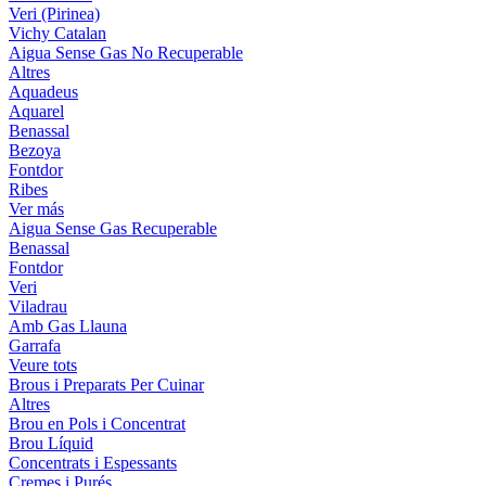
Veri (Pirinea)
Vichy Catalan
Aigua Sense Gas No Recuperable
Altres
Aquadeus
Aquarel
Benassal
Bezoya
Fontdor
Ribes
Ver más
Aigua Sense Gas Recuperable
Benassal
Fontdor
Veri
Viladrau
Amb Gas Llauna
Garrafa
Veure tots
Brous i Preparats Per Cuinar
Altres
Brou en Pols i Concentrat
Brou Líquid
Concentrats i Espessants
Cremes i Purés