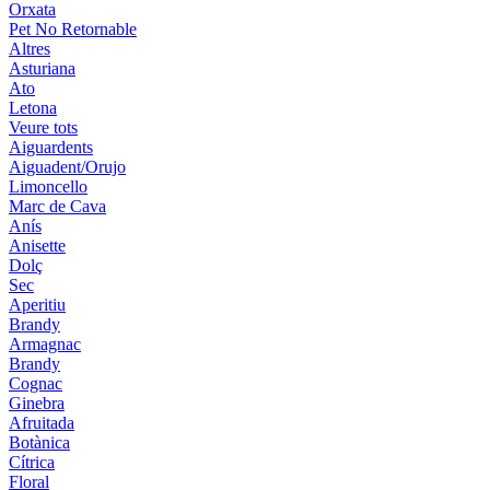
Orxata
Pet No Retornable
Altres
Asturiana
Ato
Letona
Veure tots
Aiguardents
Aiguadent/Orujo
Limoncello
Marc de Cava
Anís
Anisette
Dolç
Sec
Aperitiu
Brandy
Armagnac
Brandy
Cognac
Ginebra
Afruitada
Botànica
Cítrica
Floral