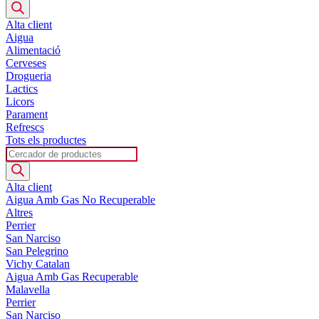
search
Alta client
Aigua
Alimentació
Cerveses
Drogueria
Lactics
Licors
Parament
Refrescs
Tots els productes
Products
search
Alta client
Aigua Amb Gas No Recuperable
Altres
Perrier
San Narciso
San Pelegrino
Vichy Catalan
Aigua Amb Gas Recuperable
Malavella
Perrier
San Narciso