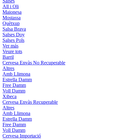
Salses
All i Oli
Maionesa
Mostassa
Quètxup
Salsa Brava
Salses Doy
Salses Pols
Ver más
Veure tots
Barril
Cervesa Envàs No Recuperable
Altres
Amb Llimona
Estrella Damm
Free Damm
Voll Damm
Xibeca
Cervesa Envàs Recuperable
Altres
Amb Llimona
Estrella Damm
Free Damm
Voll Damm
Cervesa Importació