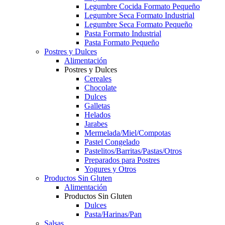
Legumbre Cocida Formato Pequeño
Legumbre Seca Formato Industrial
Legumbre Seca Formato Pequeño
Pasta Formato Industrial
Pasta Formato Pequeño
Postres y Dulces
Alimentación
Postres y Dulces
Cereales
Chocolate
Dulces
Galletas
Helados
Jarabes
Mermelada/Miel/Compotas
Pastel Congelado
Pastelitos/Barritas/Pastas/Otros
Preparados para Postres
Yogures y Otros
Productos Sin Gluten
Alimentación
Productos Sin Gluten
Dulces
Pasta/Harinas/Pan
Salsas