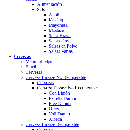
Alimentación
Salsas
Alioli
Ketchup
Mayonesa
Mostaza
Salsa Brava
Salsas Doy
Salsas en Polvo
Salsas Varias
Cervezas
Menú principal
Barril
Cervezas
Cerveza Envase No Recuperable
Cervezas
Cerveza Envase No Recuperable
Con Limón
Estrella Damm
Free Damm
Otros
Voll Damm
Xibeca
Cerveza Envase Recuperable
Cervezas