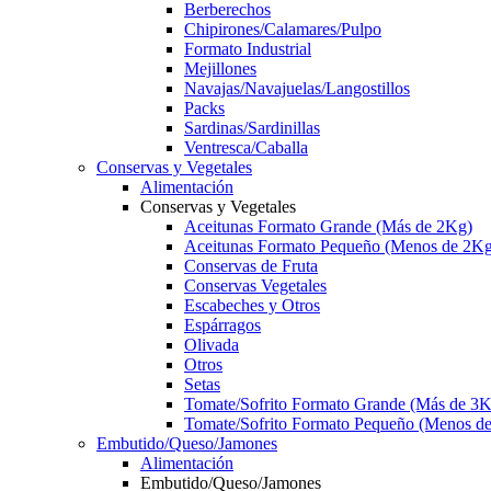
Berberechos
Chipirones/Calamares/Pulpo
Formato Industrial
Mejillones
Navajas/Navajuelas/Langostillos
Packs
Sardinas/Sardinillas
Ventresca/Caballa
Conservas y Vegetales
Alimentación
Conservas y Vegetales
Aceitunas Formato Grande (Más de 2Kg)
Aceitunas Formato Pequeño (Menos de 2Kg
Conservas de Fruta
Conservas Vegetales
Escabeches y Otros
Espárragos
Olivada
Otros
Setas
Tomate/Sofrito Formato Grande (Más de 3K
Tomate/Sofrito Formato Pequeño (Menos d
Embutido/Queso/Jamones
Alimentación
Embutido/Queso/Jamones