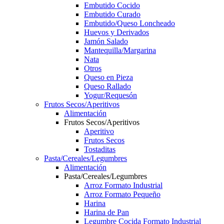
Embutido Cocido
Embutido Curado
Embutido/Queso Loncheado
Huevos y Derivados
Jamón Salado
Mantequilla/Margarina
Nata
Otros
Queso en Pieza
Queso Rallado
Yogur/Requesón
Frutos Secos/Aperitivos
Alimentación
Frutos Secos/Aperitivos
Aperitivo
Frutos Secos
Tostaditas
Pasta/Cereales/Legumbres
Alimentación
Pasta/Cereales/Legumbres
Arroz Formato Industrial
Arroz Formato Pequeño
Harina
Harina de Pan
Legumbre Cocida Formato Industrial