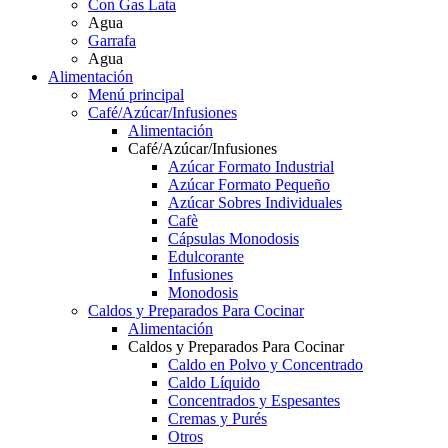
Con Gas Lata
Agua
Garrafa
Agua
Alimentación
Menú principal
Café/Azúcar/Infusiones
Alimentación
Café/Azúcar/Infusiones
Azúcar Formato Industrial
Azúcar Formato Pequeño
Azúcar Sobres Individuales
Cafè
Cápsulas Monodosis
Edulcorante
Infusiones
Monodosis
Caldos y Preparados Para Cocinar
Alimentación
Caldos y Preparados Para Cocinar
Caldo en Polvo y Concentrado
Caldo Líquido
Concentrados y Espesantes
Cremas y Purés
Otros