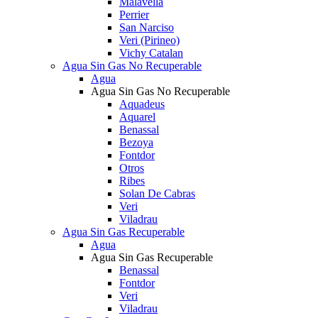
Malavella
Perrier
San Narciso
Veri (Pirineo)
Vichy Catalan
Agua Sin Gas No Recuperable
Agua
Agua Sin Gas No Recuperable
Aquadeus
Aquarel
Benassal
Bezoya
Fontdor
Otros
Ribes
Solan De Cabras
Veri
Viladrau
Agua Sin Gas Recuperable
Agua
Agua Sin Gas Recuperable
Benassal
Fontdor
Veri
Viladrau