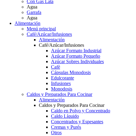
Con Gas Lata
Agua
Garrafa
Agua
Alimentación
Menú principal
Café/Azúcar/Infusiones
Alimentación
Café/Azúcar/Infusiones
Azúcar Formato Industrial
Azúcar Formato Pequeño
Azúcar Sobres Individuales
Cafè
Cápsulas Monodosis
Edulcorante
Infusiones
Monodosis
Caldos y Preparados Para Cocinar
Alimentación
Caldos y Preparados Para Cocinar
Caldo en Polvo y Concentrado
Caldo Líquido
Concentrados y Espesantes
Cremas y Purés
Otros