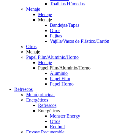
Toallitas Húmedas
Menaje
Menaje
Menaje
Bandejas/Tapas
Otros
Pajitas
Vajilla/Vasos de Plástico/Cartón
Otros
Menaje
Papel Film/Aluminio/Horno
Menaje
Papel Film/Aluminio/Horno
Aluminio
Papel Film
Papel Horno
Refrescos
Menú principal
Energéticos
Refrescos
Energéticos
Monster Energy
Otros
Redbull
Envase Recuperable