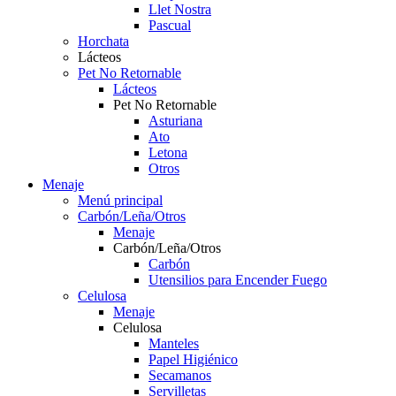
Llet Nostra
Pascual
Horchata
Lácteos
Pet No Retornable
Lácteos
Pet No Retornable
Asturiana
Ato
Letona
Otros
Menaje
Menú principal
Carbón/Leña/Otros
Menaje
Carbón/Leña/Otros
Carbón
Utensilios para Encender Fuego
Celulosa
Menaje
Celulosa
Manteles
Papel Higiénico
Secamanos
Servilletas