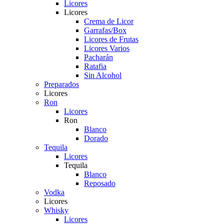
Licores
Licores
Crema de Licor
Garrafas/Box
Licores de Frutas
Licores Varios
Pacharán
Ratafia
Sin Alcohol
Preparados
Licores
Ron
Licores
Ron
Blanco
Dorado
Tequila
Licores
Tequila
Blanco
Reposado
Vodka
Licores
Whisky
Licores