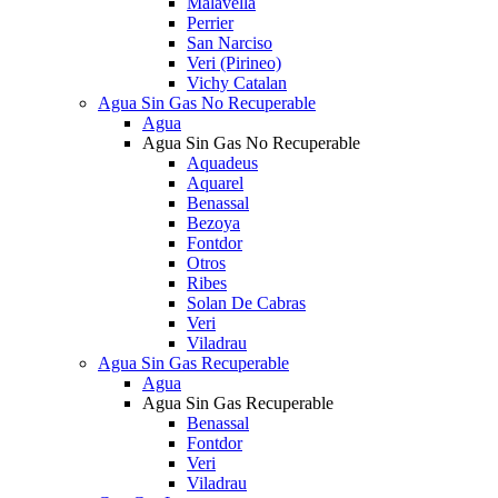
Malavella
Perrier
San Narciso
Veri (Pirineo)
Vichy Catalan
Agua Sin Gas No Recuperable
Agua
Agua Sin Gas No Recuperable
Aquadeus
Aquarel
Benassal
Bezoya
Fontdor
Otros
Ribes
Solan De Cabras
Veri
Viladrau
Agua Sin Gas Recuperable
Agua
Agua Sin Gas Recuperable
Benassal
Fontdor
Veri
Viladrau