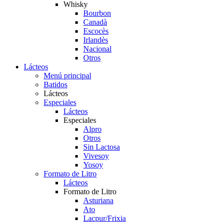
Whisky
Bourbon
Canadà
Escocès
Irlandès
Nacional
Otros
Lácteos
Menú principal
Batidos
Lácteos
Especiales
Lácteos
Especiales
Alpro
Otros
Sin Lactosa
Vivesoy
Yosoy
Formato de Litro
Lácteos
Formato de Litro
Asturiana
Ato
Lacpur/Frixia