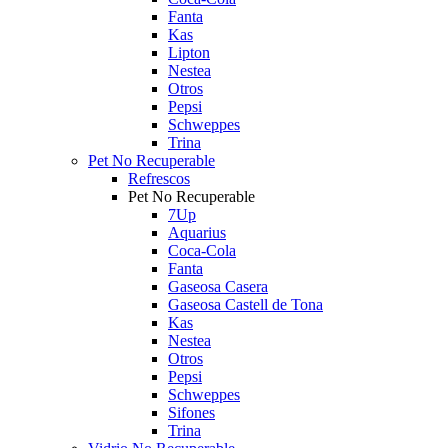
Fanta
Kas
Lipton
Nestea
Otros
Pepsi
Schweppes
Trina
Pet No Recuperable
Refrescos
Pet No Recuperable
7Up
Aquarius
Coca-Cola
Fanta
Gaseosa Casera
Gaseosa Castell de Tona
Kas
Nestea
Otros
Pepsi
Schweppes
Sifones
Trina