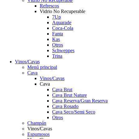
Vidrio No Recuperable
Refrescos
Vidrio No Recuperable
7Up
Aquarade
Coca-Cola
Fanta
Kas
Otros
Schweppes
Trina
Vinos/Cavas
Menú principal
Cava
Vinos/Cavas
Cava
Cava Brut
Cava Brut Nature
Cava Reserva/Gran Reserva
Cava Rosado
Cava Seco/Semi Seco
Otros
Champán
Vinos/Cavas
Espumosos