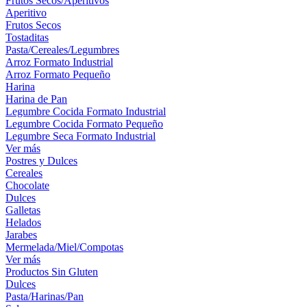
Frutos Secos/Aperitivos
Aperitivo
Frutos Secos
Tostaditas
Pasta/Cereales/Legumbres
Arroz Formato Industrial
Arroz Formato Pequeño
Harina
Harina de Pan
Legumbre Cocida Formato Industrial
Legumbre Cocida Formato Pequeño
Legumbre Seca Formato Industrial
Ver más
Postres y Dulces
Cereales
Chocolate
Dulces
Galletas
Helados
Jarabes
Mermelada/Miel/Compotas
Ver más
Productos Sin Gluten
Dulces
Pasta/Harinas/Pan