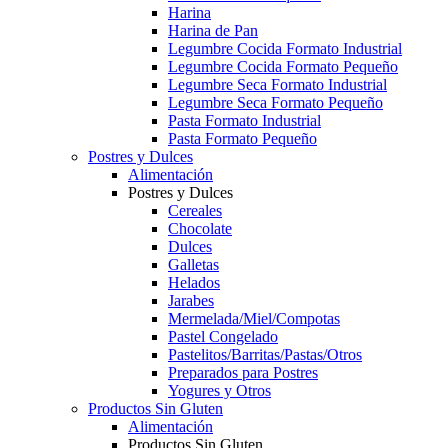
Harina
Harina de Pan
Legumbre Cocida Formato Industrial
Legumbre Cocida Formato Pequeño
Legumbre Seca Formato Industrial
Legumbre Seca Formato Pequeño
Pasta Formato Industrial
Pasta Formato Pequeño
Postres y Dulces
Alimentación
Postres y Dulces
Cereales
Chocolate
Dulces
Galletas
Helados
Jarabes
Mermelada/Miel/Compotas
Pastel Congelado
Pastelitos/Barritas/Pastas/Otros
Preparados para Postres
Yogures y Otros
Productos Sin Gluten
Alimentación
Productos Sin Gluten