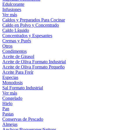
Edulcorante
Infusiones
Ver más
Caldos y Preparados Para Cocinar
Caldo en Polvo y Concentrado
Caldo Líquido
Concentrados y Espesantes
Cremas y Purés
Otros
Condimentos
Aceite de Girasol
Aceite de Oliva Formato Industrial
Aceite de Oliva Formato Pequeño
Aceite Para Freír
Especias
Monodosis
Sal Formato Industrial
Ver más
Congelado
Hielo
Pan
Pastas
Conservas de Pescado
Almejas
Anchoas/Boquerones/Seitons