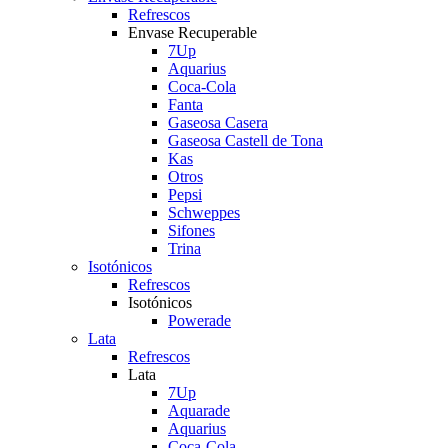
Refrescos
Envase Recuperable
7Up
Aquarius
Coca-Cola
Fanta
Gaseosa Casera
Gaseosa Castell de Tona
Kas
Otros
Pepsi
Schweppes
Sifones
Trina
Isotónicos
Refrescos
Isotónicos
Powerade
Lata
Refrescos
Lata
7Up
Aquarade
Aquarius
Coca-Cola