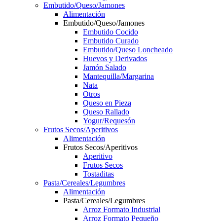
Embutido/Queso/Jamones
Alimentación
Embutido/Queso/Jamones
Embutido Cocido
Embutido Curado
Embutido/Queso Loncheado
Huevos y Derivados
Jamón Salado
Mantequilla/Margarina
Nata
Otros
Queso en Pieza
Queso Rallado
Yogur/Requesón
Frutos Secos/Aperitivos
Alimentación
Frutos Secos/Aperitivos
Aperitivo
Frutos Secos
Tostaditas
Pasta/Cereales/Legumbres
Alimentación
Pasta/Cereales/Legumbres
Arroz Formato Industrial
Arroz Formato Pequeño