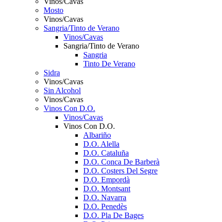
Vinos/Cavas
Mosto
Vinos/Cavas
Sangria/Tinto de Verano
Vinos/Cavas
Sangria/Tinto de Verano
Sangria
Tinto De Verano
Sidra
Vinos/Cavas
Sin Alcohol
Vinos/Cavas
Vinos Con D.O.
Vinos/Cavas
Vinos Con D.O.
Albariño
D.O. Alella
D.O. Cataluña
D.O. Conca De Barberà
D.O. Costers Del Segre
D.O. Empordà
D.O. Montsant
D.O. Navarra
D.O. Penedès
D.O. Pla De Bages