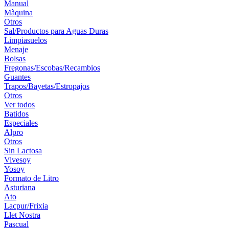
Manual
Màquina
Otros
Sal/Productos para Aguas Duras
Limpiasuelos
Menaje
Bolsas
Fregonas/Escobas/Recambios
Guantes
Trapos/Bayetas/Estropajos
Otros
Ver todos
Batidos
Especiales
Alpro
Otros
Sin Lactosa
Vivesoy
Yosoy
Formato de Litro
Asturiana
Ato
Lacpur/Frixia
Llet Nostra
Pascual