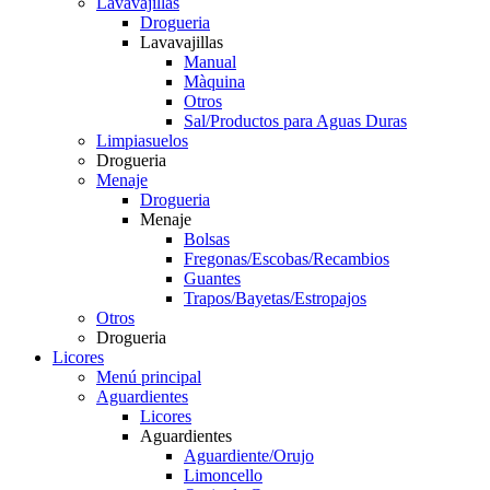
Lavavajillas
Drogueria
Lavavajillas
Manual
Màquina
Otros
Sal/Productos para Aguas Duras
Limpiasuelos
Drogueria
Menaje
Drogueria
Menaje
Bolsas
Fregonas/Escobas/Recambios
Guantes
Trapos/Bayetas/Estropajos
Otros
Drogueria
Licores
Menú principal
Aguardientes
Licores
Aguardientes
Aguardiente/Orujo
Limoncello