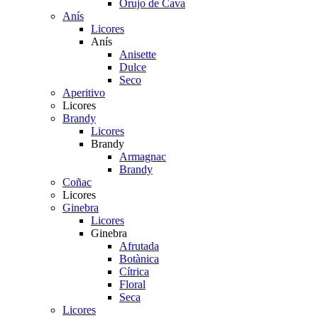
Orujo de Cava
Anís
Licores
Anís
Anisette
Dulce
Seco
Aperitivo
Licores
Brandy
Licores
Brandy
Armagnac
Brandy
Coñac
Licores
Ginebra
Licores
Ginebra
Afrutada
Botànica
Cítrica
Floral
Seca
Licores