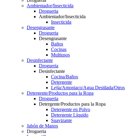
Drogueria
Ambientador/Insecticida
Drogueria
Ambientador/Insecticida
Insecticida
Desengrasante
Drogueria
Desengrasante
Baños
Cocinas
Multiusos
Desinfectante
Drogueria
Desinfectante
Cocina/Baños
Detergente
Lejía/Amoniaco/Agua Destilada/Otros
Detergente/Productos para la Ropa
Drogueria
Detergente/Productos para la Ropa
Detergente en Polvo
Detergente Líquido
Suavizante
Jabón de Manos
Drogueria