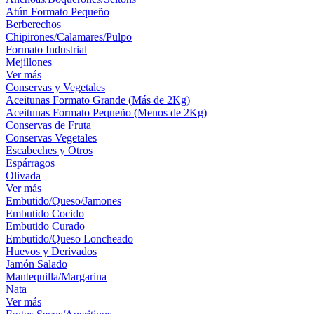
Atún Formato Pequeño
Berberechos
Chipirones/Calamares/Pulpo
Formato Industrial
Mejillones
Ver más
Conservas y Vegetales
Aceitunas Formato Grande (Más de 2Kg)
Aceitunas Formato Pequeño (Menos de 2Kg)
Conservas de Fruta
Conservas Vegetales
Escabeches y Otros
Espárragos
Olivada
Ver más
Embutido/Queso/Jamones
Embutido Cocido
Embutido Curado
Embutido/Queso Loncheado
Huevos y Derivados
Jamón Salado
Mantequilla/Margarina
Nata
Ver más