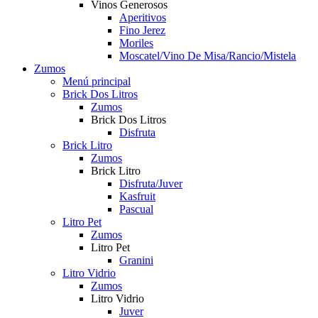
Vinos Generosos
Aperitivos
Fino Jerez
Moriles
Moscatel/Vino De Misa/Rancio/Mistela
Zumos
Menú principal
Brick Dos Litros
Zumos
Brick Dos Litros
Disfruta
Brick Litro
Zumos
Brick Litro
Disfruta/Juver
Kasfruit
Pascual
Litro Pet
Zumos
Litro Pet
Granini
Litro Vidrio
Zumos
Litro Vidrio
Juver