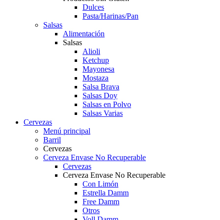
Dulces
Pasta/Harinas/Pan
Salsas
Alimentación
Salsas
Alioli
Ketchup
Mayonesa
Mostaza
Salsa Brava
Salsas Doy
Salsas en Polvo
Salsas Varias
Cervezas
Menú principal
Barril
Cervezas
Cerveza Envase No Recuperable
Cervezas
Cerveza Envase No Recuperable
Con Limón
Estrella Damm
Free Damm
Otros
Voll Damm