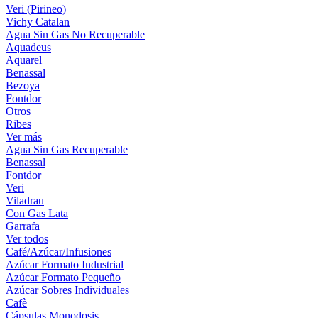
Veri (Pirineo)
Vichy Catalan
Agua Sin Gas No Recuperable
Aquadeus
Aquarel
Benassal
Bezoya
Fontdor
Otros
Ribes
Ver más
Agua Sin Gas Recuperable
Benassal
Fontdor
Veri
Viladrau
Con Gas Lata
Garrafa
Ver todos
Café/Azúcar/Infusiones
Azúcar Formato Industrial
Azúcar Formato Pequeño
Azúcar Sobres Individuales
Cafè
Cápsulas Monodosis