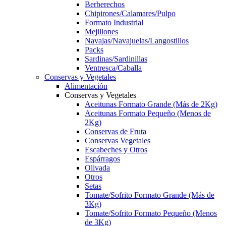
Berberechos
Chipirones/Calamares/Pulpo
Formato Industrial
Mejillones
Navajas/Navajuelas/Langostillos
Packs
Sardinas/Sardinillas
Ventresca/Caballa
Conservas y Vegetales
Alimentación
Conservas y Vegetales
Aceitunas Formato Grande (Más de 2Kg)
Aceitunas Formato Pequeño (Menos de
2Kg)
Conservas de Fruta
Conservas Vegetales
Escabeches y Otros
Espárragos
Olivada
Otros
Setas
Tomate/Sofrito Formato Grande (Más de
3Kg)
Tomate/Sofrito Formato Pequeño (Menos
de 3Kg)