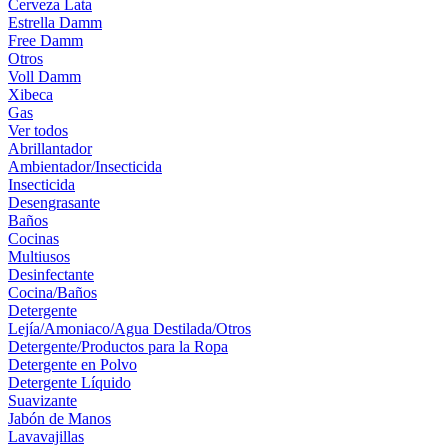
Cerveza Lata
Estrella Damm
Free Damm
Otros
Voll Damm
Xibeca
Gas
Ver todos
Abrillantador
Ambientador/Insecticida
Insecticida
Desengrasante
Baños
Cocinas
Multiusos
Desinfectante
Cocina/Baños
Detergente
Lejía/Amoniaco/Agua Destilada/Otros
Detergente/Productos para la Ropa
Detergente en Polvo
Detergente Líquido
Suavizante
Jabón de Manos
Lavavajillas