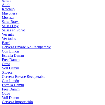
Salsas
Alioli
Ketchup
Mayonesa
Mostaza
Salsa Brava
Salsas Doy
Salsas en Polvo
Ver más
Ver todos
Barril
Cerveza Envase No Recuperable
Con Limón
Estrella Damm
Free Damm
Otros
Voll Damm
Xibeca
Cerveza Envase Recuperable
Con Limón
Estrella Damm
Free Damm
Otros
Voll Damm
Cerveza Importación