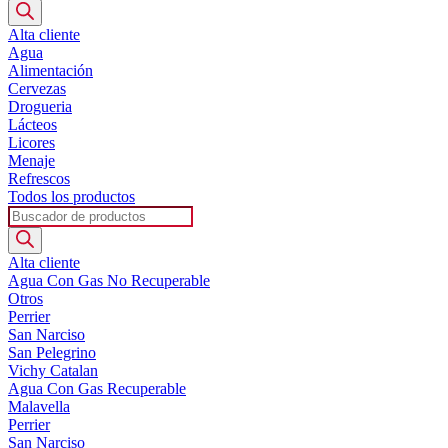
de
productos
Alta cliente
Agua
Alimentación
Cervezas
Drogueria
Lácteos
Licores
Menaje
Refrescos
Todos los productos
Búsqueda
de
productos
Alta cliente
Agua Con Gas No Recuperable
Otros
Perrier
San Narciso
San Pelegrino
Vichy Catalan
Agua Con Gas Recuperable
Malavella
Perrier
San Narciso