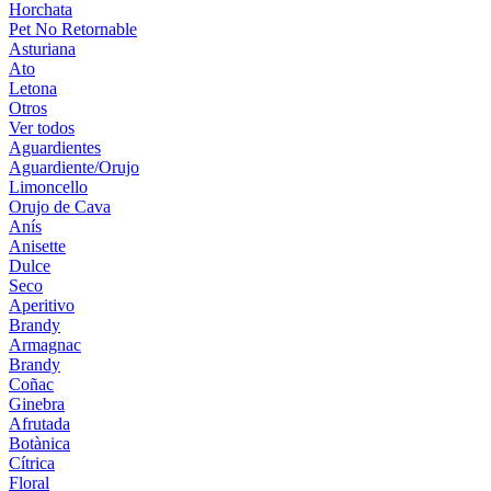
Horchata
Pet No Retornable
Asturiana
Ato
Letona
Otros
Ver todos
Aguardientes
Aguardiente/Orujo
Limoncello
Orujo de Cava
Anís
Anisette
Dulce
Seco
Aperitivo
Brandy
Armagnac
Brandy
Coñac
Ginebra
Afrutada
Botànica
Cítrica
Floral