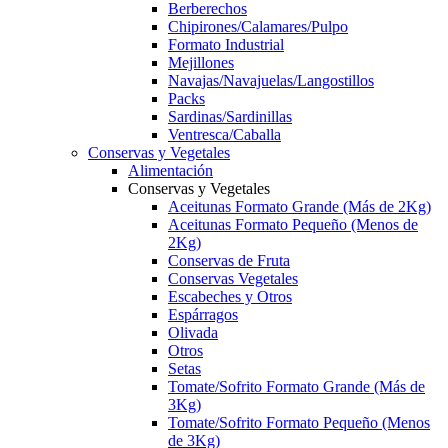
Berberechos
Chipirones/Calamares/Pulpo
Formato Industrial
Mejillones
Navajas/Navajuelas/Langostillos
Packs
Sardinas/Sardinillas
Ventresca/Caballa
Conservas y Vegetales
Alimentación
Conservas y Vegetales
Aceitunas Formato Grande (Más de 2Kg)
Aceitunas Formato Pequeño (Menos de
2Kg)
Conservas de Fruta
Conservas Vegetales
Escabeches y Otros
Espárragos
Olivada
Otros
Setas
Tomate/Sofrito Formato Grande (Más de
3Kg)
Tomate/Sofrito Formato Pequeño (Menos
de 3Kg)