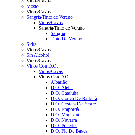
Vinos/Cavas
Mosto
Vinos/Cavas
Sangria/Tinto de Verano
Vinos/Cavas
Sangria/Tinto de Verano
Sangria
Tinto De Verano
Sidra
Vinos/Cavas
Sin Alcohol
Vinos/Cavas
Vinos Con D.O.
Vinos/Cavas
Vinos Con D.O.
Albariño
D.O. Alella
D.O. Cataluña
D.O. Conca De Barberà
D.O. Costers Del Segre
D.O. Empordà
D.O. Montsant
D.O. Navarra
D.O. Penedès
D.O. Pla De Bages