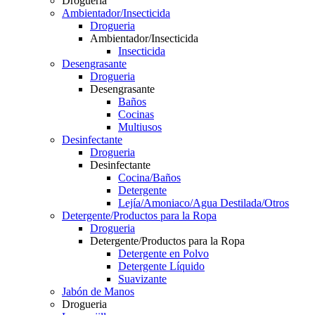
Drogueria
Ambientador/Insecticida
Drogueria
Ambientador/Insecticida
Insecticida
Desengrasante
Drogueria
Desengrasante
Baños
Cocinas
Multiusos
Desinfectante
Drogueria
Desinfectante
Cocina/Baños
Detergente
Lejía/Amoniaco/Agua Destilada/Otros
Detergente/Productos para la Ropa
Drogueria
Detergente/Productos para la Ropa
Detergente en Polvo
Detergente Líquido
Suavizante
Jabón de Manos
Drogueria