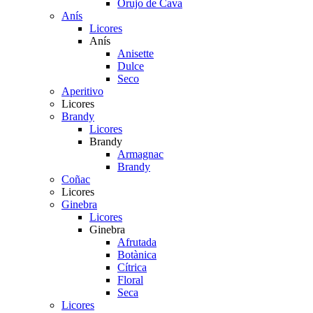
Orujo de Cava
Anís
Licores
Anís
Anisette
Dulce
Seco
Aperitivo
Licores
Brandy
Licores
Brandy
Armagnac
Brandy
Coñac
Licores
Ginebra
Licores
Ginebra
Afrutada
Botànica
Cítrica
Floral
Seca
Licores