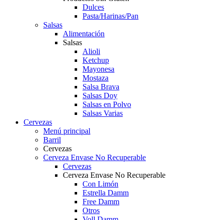
Dulces
Pasta/Harinas/Pan
Salsas
Alimentación
Salsas
Alioli
Ketchup
Mayonesa
Mostaza
Salsa Brava
Salsas Doy
Salsas en Polvo
Salsas Varias
Cervezas
Menú principal
Barril
Cervezas
Cerveza Envase No Recuperable
Cervezas
Cerveza Envase No Recuperable
Con Limón
Estrella Damm
Free Damm
Otros
Voll Damm