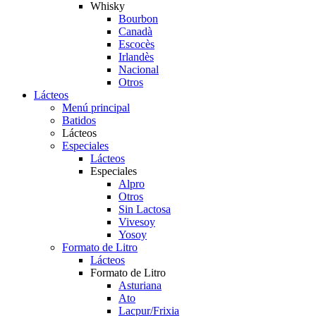
Whisky
Bourbon
Canadà
Escocès
Irlandès
Nacional
Otros
Lácteos
Menú principal
Batidos
Lácteos
Especiales
Lácteos
Especiales
Alpro
Otros
Sin Lactosa
Vivesoy
Yosoy
Formato de Litro
Lácteos
Formato de Litro
Asturiana
Ato
Lacpur/Frixia