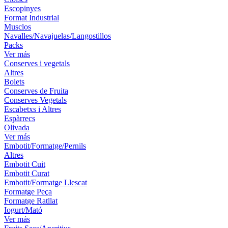
Escopinyes
Format Industrial
Musclos
Navalles/Navajuelas/Langostillos
Packs
Ver más
Conserves i vegetals
Altres
Bolets
Conserves de Fruita
Conserves Vegetals
Escabetxs i Altres
Espàrrecs
Olivada
Ver más
Embotit/Formatge/Pernils
Altres
Embotit Cuit
Embotit Curat
Embotit/Formatge Llescat
Formatge Peça
Formatge Ratllat
Iogurt/Mató
Ver más