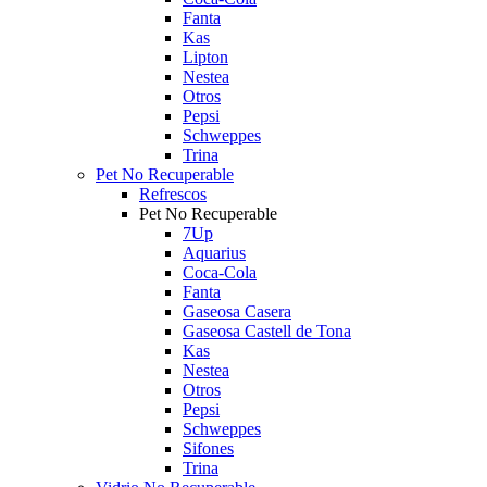
Fanta
Kas
Lipton
Nestea
Otros
Pepsi
Schweppes
Trina
Pet No Recuperable
Refrescos
Pet No Recuperable
7Up
Aquarius
Coca-Cola
Fanta
Gaseosa Casera
Gaseosa Castell de Tona
Kas
Nestea
Otros
Pepsi
Schweppes
Sifones
Trina