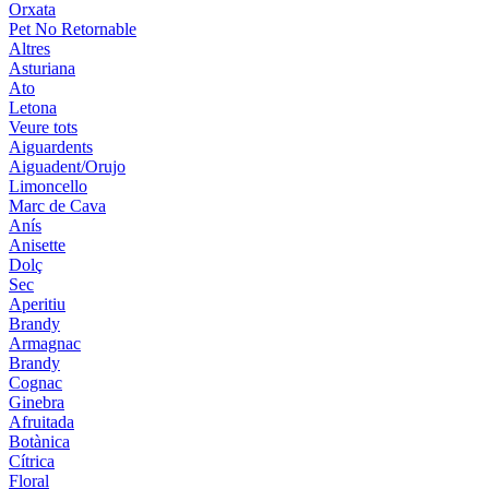
Orxata
Pet No Retornable
Altres
Asturiana
Ato
Letona
Veure tots
Aiguardents
Aiguadent/Orujo
Limoncello
Marc de Cava
Anís
Anisette
Dolç
Sec
Aperitiu
Brandy
Armagnac
Brandy
Cognac
Ginebra
Afruitada
Botànica
Cítrica
Floral