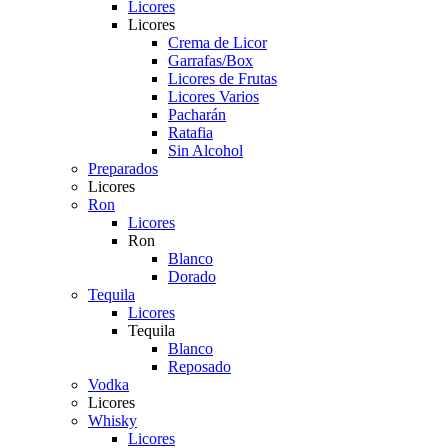
Licores
Licores
Crema de Licor
Garrafas/Box
Licores de Frutas
Licores Varios
Pacharán
Ratafia
Sin Alcohol
Preparados
Licores
Ron
Licores
Ron
Blanco
Dorado
Tequila
Licores
Tequila
Blanco
Reposado
Vodka
Licores
Whisky
Licores