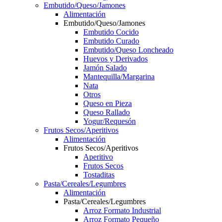
Embutido/Queso/Jamones
Alimentación
Embutido/Queso/Jamones
Embutido Cocido
Embutido Curado
Embutido/Queso Loncheado
Huevos y Derivados
Jamón Salado
Mantequilla/Margarina
Nata
Otros
Queso en Pieza
Queso Rallado
Yogur/Requesón
Frutos Secos/Aperitivos
Alimentación
Frutos Secos/Aperitivos
Aperitivo
Frutos Secos
Tostaditas
Pasta/Cereales/Legumbres
Alimentación
Pasta/Cereales/Legumbres
Arroz Formato Industrial
Arroz Formato Pequeño