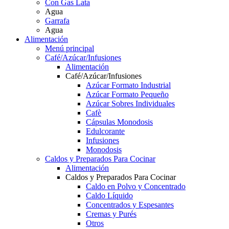
Con Gas Lata
Agua
Garrafa
Agua
Alimentación
Menú principal
Café/Azúcar/Infusiones
Alimentación
Café/Azúcar/Infusiones
Azúcar Formato Industrial
Azúcar Formato Pequeño
Azúcar Sobres Individuales
Cafè
Cápsulas Monodosis
Edulcorante
Infusiones
Monodosis
Caldos y Preparados Para Cocinar
Alimentación
Caldos y Preparados Para Cocinar
Caldo en Polvo y Concentrado
Caldo Líquido
Concentrados y Espesantes
Cremas y Purés
Otros