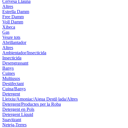
Cervesa Llauna
Altres
Estrella Damm
Free Damm
Voll Damm
Xibeca
Gas
Veure tots
Abrillantador
Altres
Ambientador/Insecticida
Insecticida
Desengrassant
Banys
Cuines
Multiusos
Destifectant
Cuina/Banys
Detergent
Lleixiu/Amoniac/Aigua Destil·lada/Altres
Detergent/Productes per la Roba
Detergent en Pols
Detergent Líquid
Suavitzant
Neteja-Terres