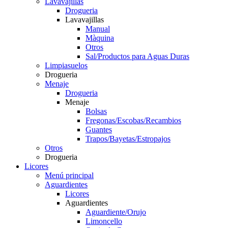
Lavavajillas
Drogueria
Lavavajillas
Manual
Màquina
Otros
Sal/Productos para Aguas Duras
Limpiasuelos
Drogueria
Menaje
Drogueria
Menaje
Bolsas
Fregonas/Escobas/Recambios
Guantes
Trapos/Bayetas/Estropajos
Otros
Drogueria
Licores
Menú principal
Aguardientes
Licores
Aguardientes
Aguardiente/Orujo
Limoncello