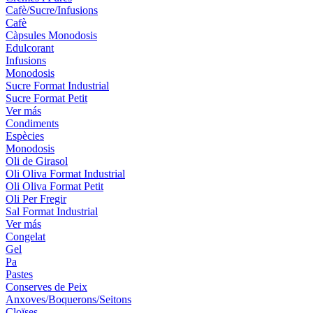
Cafè/Sucre/Infusions
Cafè
Càpsules Monodosis
Edulcorant
Infusions
Monodosis
Sucre Format Industrial
Sucre Format Petit
Ver más
Condiments
Espècies
Monodosis
Oli de Girasol
Oli Oliva Format Industrial
Oli Oliva Format Petit
Oli Per Fregir
Sal Format Industrial
Ver más
Congelat
Gel
Pa
Pastes
Conserves de Peix
Anxoves/Boquerons/Seitons
Cloïses