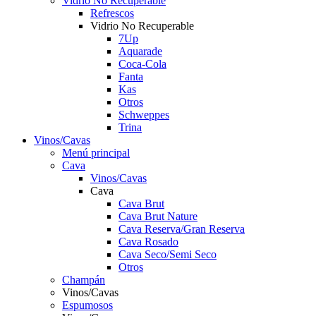
Vidrio No Recuperable
Refrescos
Vidrio No Recuperable
7Up
Aquarade
Coca-Cola
Fanta
Kas
Otros
Schweppes
Trina
Vinos/Cavas
Menú principal
Cava
Vinos/Cavas
Cava
Cava Brut
Cava Brut Nature
Cava Reserva/Gran Reserva
Cava Rosado
Cava Seco/Semi Seco
Otros
Champán
Vinos/Cavas
Espumosos