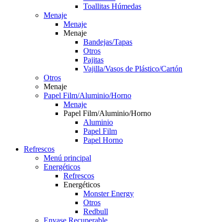
Toallitas Húmedas
Menaje
Menaje
Menaje
Bandejas/Tapas
Otros
Pajitas
Vajilla/Vasos de Plástico/Cartón
Otros
Menaje
Papel Film/Aluminio/Horno
Menaje
Papel Film/Aluminio/Horno
Aluminio
Papel Film
Papel Horno
Refrescos
Menú principal
Energéticos
Refrescos
Energéticos
Monster Energy
Otros
Redbull
Envase Recuperable