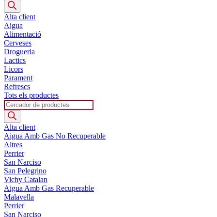
search
Alta client
Aigua
Alimentació
Cerveses
Drogueria
Lactics
Licors
Parament
Refrescs
Tots els productes
Products
search
Alta client
Aigua Amb Gas No Recuperable
Altres
Perrier
San Narciso
San Pelegrino
Vichy Catalan
Aigua Amb Gas Recuperable
Malavella
Perrier
San Narciso