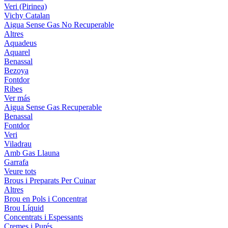
Veri (Pirinea)
Vichy Catalan
Aigua Sense Gas No Recuperable
Altres
Aquadeus
Aquarel
Benassal
Bezoya
Fontdor
Ribes
Ver más
Aigua Sense Gas Recuperable
Benassal
Fontdor
Veri
Viladrau
Amb Gas Llauna
Garrafa
Veure tots
Brous i Preparats Per Cuinar
Altres
Brou en Pols i Concentrat
Brou Líquid
Concentrats i Espessants
Cremes i Purés