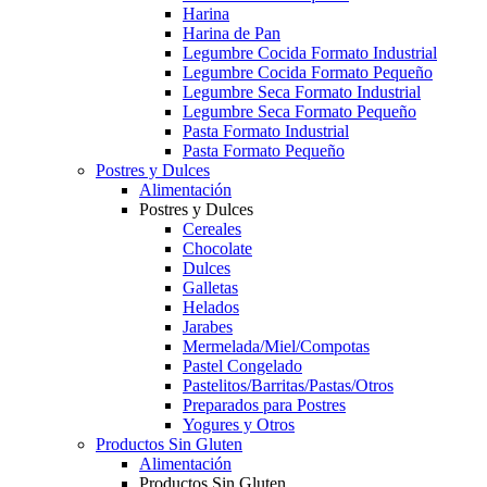
Harina
Harina de Pan
Legumbre Cocida Formato Industrial
Legumbre Cocida Formato Pequeño
Legumbre Seca Formato Industrial
Legumbre Seca Formato Pequeño
Pasta Formato Industrial
Pasta Formato Pequeño
Postres y Dulces
Alimentación
Postres y Dulces
Cereales
Chocolate
Dulces
Galletas
Helados
Jarabes
Mermelada/Miel/Compotas
Pastel Congelado
Pastelitos/Barritas/Pastas/Otros
Preparados para Postres
Yogures y Otros
Productos Sin Gluten
Alimentación
Productos Sin Gluten