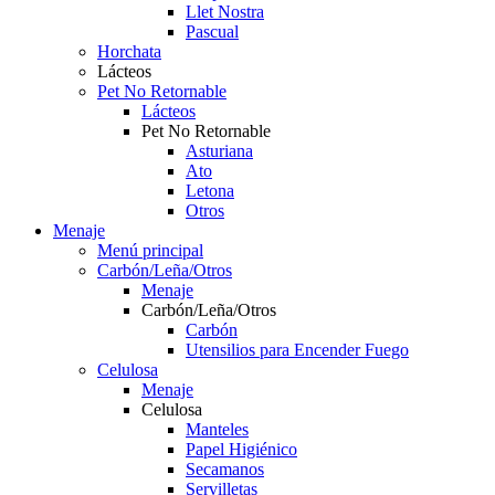
Llet Nostra
Pascual
Horchata
Lácteos
Pet No Retornable
Lácteos
Pet No Retornable
Asturiana
Ato
Letona
Otros
Menaje
Menú principal
Carbón/Leña/Otros
Menaje
Carbón/Leña/Otros
Carbón
Utensilios para Encender Fuego
Celulosa
Menaje
Celulosa
Manteles
Papel Higiénico
Secamanos
Servilletas