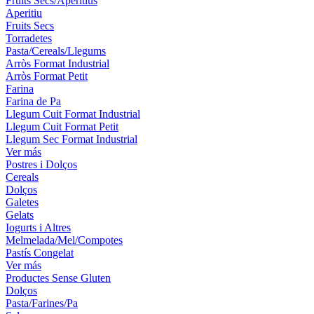
Fruits Secs/Aperitius
Aperitiu
Fruits Secs
Torradetes
Pasta/Cereals/Llegums
Arròs Format Industrial
Arròs Format Petit
Farina
Farina de Pa
Llegum Cuit Format Industrial
Llegum Cuit Format Petit
Llegum Sec Format Industrial
Ver más
Postres i Dolços
Cereals
Dolços
Galetes
Gelats
Iogurts i Altres
Melmelada/Mel/Compotes
Pastís Congelat
Ver más
Productes Sense Gluten
Dolços
Pasta/Farines/Pa