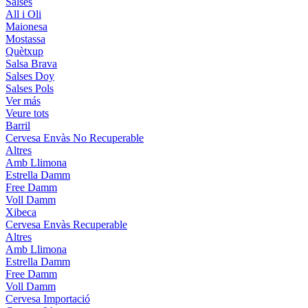
Salses
All i Oli
Maionesa
Mostassa
Quètxup
Salsa Brava
Salses Doy
Salses Pols
Ver más
Veure tots
Barril
Cervesa Envàs No Recuperable
Altres
Amb Llimona
Estrella Damm
Free Damm
Voll Damm
Xibeca
Cervesa Envàs Recuperable
Altres
Amb Llimona
Estrella Damm
Free Damm
Voll Damm
Cervesa Importació