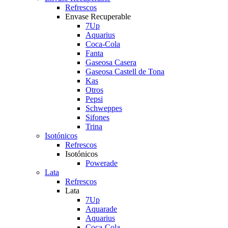
Refrescos
Envase Recuperable
7Up
Aquarius
Coca-Cola
Fanta
Gaseosa Casera
Gaseosa Castell de Tona
Kas
Otros
Pepsi
Schweppes
Sifones
Trina
Isotónicos
Refrescos
Isotónicos
Powerade
Lata
Refrescos
Lata
7Up
Aquarade
Aquarius
Coca-Cola