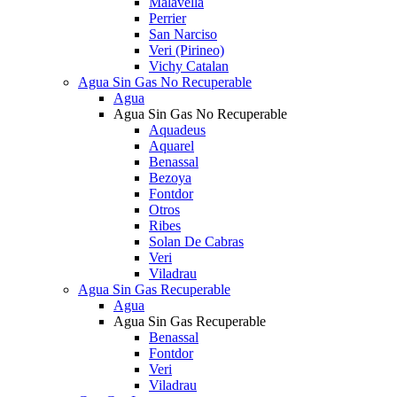
Malavella
Perrier
San Narciso
Veri (Pirineo)
Vichy Catalan
Agua Sin Gas No Recuperable
Agua
Agua Sin Gas No Recuperable
Aquadeus
Aquarel
Benassal
Bezoya
Fontdor
Otros
Ribes
Solan De Cabras
Veri
Viladrau
Agua Sin Gas Recuperable
Agua
Agua Sin Gas Recuperable
Benassal
Fontdor
Veri
Viladrau