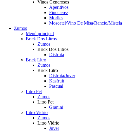
Vinos Generosos
Aperitivos
Fino Jerez
Moriles
Moscatel/Vino De Misa/Rancio/Mistela
Zumos
Menú principal
Brick Dos Litros
Zumos
Brick Dos Litros
Disfruta
Brick Litro
Zumos
Brick Litro
Disfruta/Juver
Kasfruit
Pascual
Litro Pet
Zumos
Litro Pet
Granini
Litro Vidrio
Zumos
Litro Vidrio
Juver