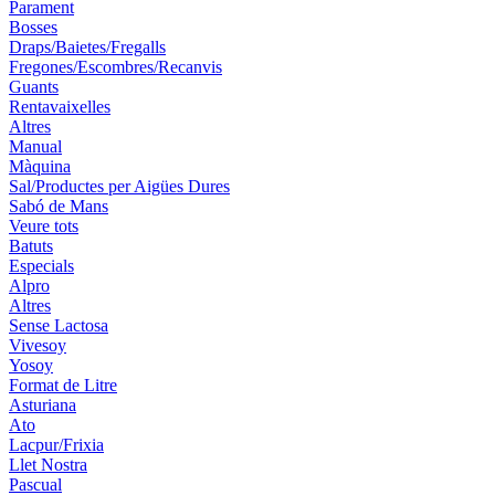
Parament
Bosses
Draps/Baietes/Fregalls
Fregones/Escombres/Recanvis
Guants
Rentavaixelles
Altres
Manual
Màquina
Sal/Productes per Aigües Dures
Sabó de Mans
Veure tots
Batuts
Especials
Alpro
Altres
Sense Lactosa
Vivesoy
Yosoy
Format de Litre
Asturiana
Ato
Lacpur/Frixia
Llet Nostra
Pascual