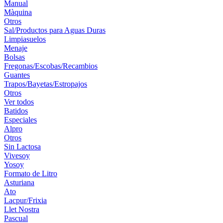
Manual
Màquina
Otros
Sal/Productos para Aguas Duras
Limpiasuelos
Menaje
Bolsas
Fregonas/Escobas/Recambios
Guantes
Trapos/Bayetas/Estropajos
Otros
Ver todos
Batidos
Especiales
Alpro
Otros
Sin Lactosa
Vivesoy
Yosoy
Formato de Litro
Asturiana
Ato
Lacpur/Frixia
Llet Nostra
Pascual