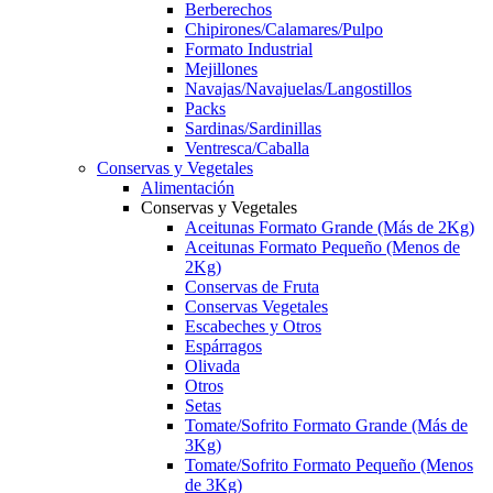
Berberechos
Chipirones/Calamares/Pulpo
Formato Industrial
Mejillones
Navajas/Navajuelas/Langostillos
Packs
Sardinas/Sardinillas
Ventresca/Caballa
Conservas y Vegetales
Alimentación
Conservas y Vegetales
Aceitunas Formato Grande (Más de 2Kg)
Aceitunas Formato Pequeño (Menos de
2Kg)
Conservas de Fruta
Conservas Vegetales
Escabeches y Otros
Espárragos
Olivada
Otros
Setas
Tomate/Sofrito Formato Grande (Más de
3Kg)
Tomate/Sofrito Formato Pequeño (Menos
de 3Kg)