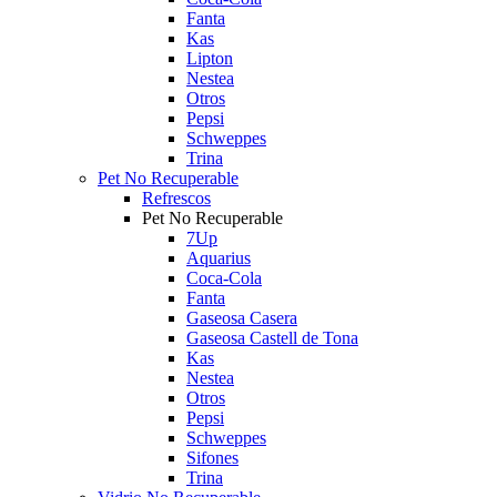
Fanta
Kas
Lipton
Nestea
Otros
Pepsi
Schweppes
Trina
Pet No Recuperable
Refrescos
Pet No Recuperable
7Up
Aquarius
Coca-Cola
Fanta
Gaseosa Casera
Gaseosa Castell de Tona
Kas
Nestea
Otros
Pepsi
Schweppes
Sifones
Trina