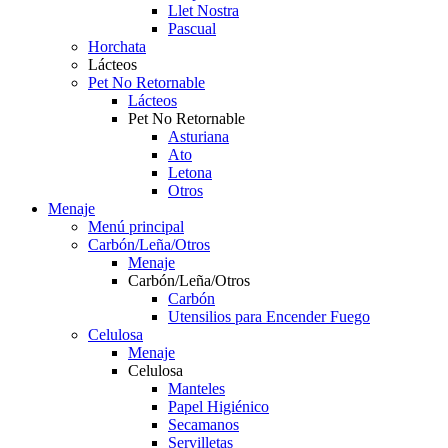
Llet Nostra
Pascual
Horchata
Lácteos
Pet No Retornable
Lácteos
Pet No Retornable
Asturiana
Ato
Letona
Otros
Menaje
Menú principal
Carbón/Leña/Otros
Menaje
Carbón/Leña/Otros
Carbón
Utensilios para Encender Fuego
Celulosa
Menaje
Celulosa
Manteles
Papel Higiénico
Secamanos
Servilletas