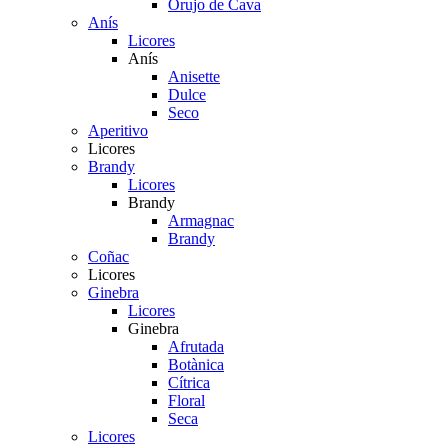
Orujo de Cava
Anís
Licores
Anís
Anisette
Dulce
Seco
Aperitivo
Licores
Brandy
Licores
Brandy
Armagnac
Brandy
Coñac
Licores
Ginebra
Licores
Ginebra
Afrutada
Botànica
Cítrica
Floral
Seca
Licores