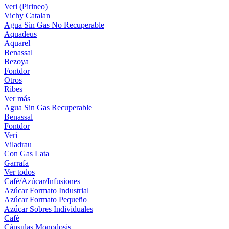
Veri (Pirineo)
Vichy Catalan
Agua Sin Gas No Recuperable
Aquadeus
Aquarel
Benassal
Bezoya
Fontdor
Otros
Ribes
Ver más
Agua Sin Gas Recuperable
Benassal
Fontdor
Veri
Viladrau
Con Gas Lata
Garrafa
Ver todos
Café/Azúcar/Infusiones
Azúcar Formato Industrial
Azúcar Formato Pequeño
Azúcar Sobres Individuales
Cafè
Cápsulas Monodosis