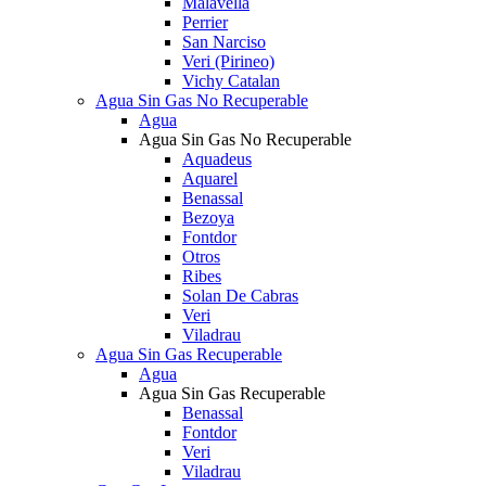
Malavella
Perrier
San Narciso
Veri (Pirineo)
Vichy Catalan
Agua Sin Gas No Recuperable
Agua
Agua Sin Gas No Recuperable
Aquadeus
Aquarel
Benassal
Bezoya
Fontdor
Otros
Ribes
Solan De Cabras
Veri
Viladrau
Agua Sin Gas Recuperable
Agua
Agua Sin Gas Recuperable
Benassal
Fontdor
Veri
Viladrau