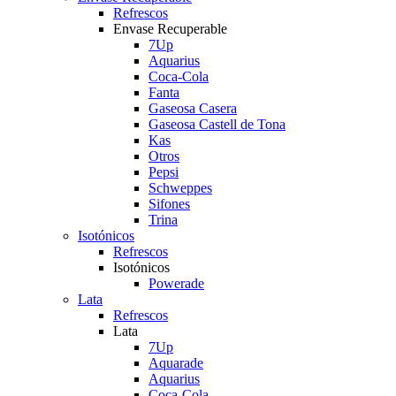
Refrescos
Envase Recuperable
7Up
Aquarius
Coca-Cola
Fanta
Gaseosa Casera
Gaseosa Castell de Tona
Kas
Otros
Pepsi
Schweppes
Sifones
Trina
Isotónicos
Refrescos
Isotónicos
Powerade
Lata
Refrescos
Lata
7Up
Aquarade
Aquarius
Coca-Cola