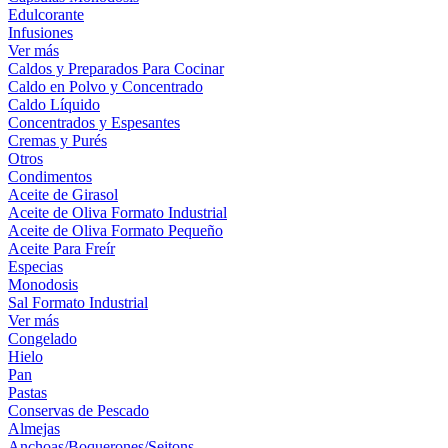
Edulcorante
Infusiones
Ver más
Caldos y Preparados Para Cocinar
Caldo en Polvo y Concentrado
Caldo Líquido
Concentrados y Espesantes
Cremas y Purés
Otros
Condimentos
Aceite de Girasol
Aceite de Oliva Formato Industrial
Aceite de Oliva Formato Pequeño
Aceite Para Freír
Especias
Monodosis
Sal Formato Industrial
Ver más
Congelado
Hielo
Pan
Pastas
Conservas de Pescado
Almejas
Anchoas/Boquerones/Seitons