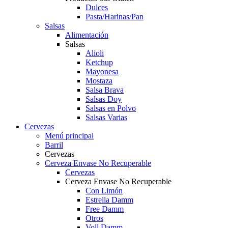
Dulces
Pasta/Harinas/Pan
Salsas
Alimentación
Salsas
Alioli
Ketchup
Mayonesa
Mostaza
Salsa Brava
Salsas Doy
Salsas en Polvo
Salsas Varias
Cervezas
Menú principal
Barril
Cervezas
Cerveza Envase No Recuperable
Cervezas
Cerveza Envase No Recuperable
Con Limón
Estrella Damm
Free Damm
Otros
Voll Damm