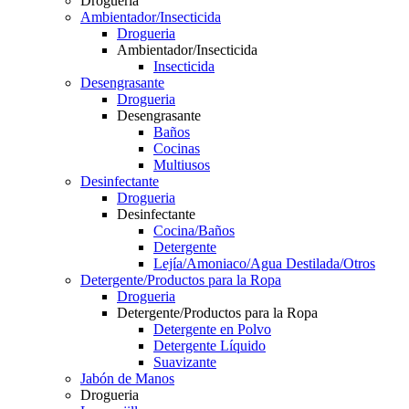
Drogueria
Ambientador/Insecticida
Drogueria
Ambientador/Insecticida
Insecticida
Desengrasante
Drogueria
Desengrasante
Baños
Cocinas
Multiusos
Desinfectante
Drogueria
Desinfectante
Cocina/Baños
Detergente
Lejía/Amoniaco/Agua Destilada/Otros
Detergente/Productos para la Ropa
Drogueria
Detergente/Productos para la Ropa
Detergente en Polvo
Detergente Líquido
Suavizante
Jabón de Manos
Drogueria