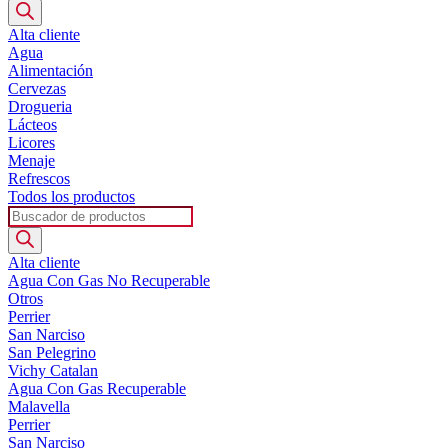
de
productos
Alta cliente
Agua
Alimentación
Cervezas
Drogueria
Lácteos
Licores
Menaje
Refrescos
Todos los productos
Búsqueda
de
productos
Alta cliente
Agua Con Gas No Recuperable
Otros
Perrier
San Narciso
San Pelegrino
Vichy Catalan
Agua Con Gas Recuperable
Malavella
Perrier
San Narciso