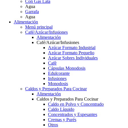
Con Gas Lata
Agua
Garrafa
Agua
Alimentación
Menú principal
Café/Azúcar/Infusiones
Alimentación
Café/Azúcar/Infusiones
Azúcar Formato Industrial
Azúcar Formato Pequeño
Azúcar Sobres Individuales
Cafè
Cápsulas Monodosis
Edulcorante
Infusiones
Monodosis
Caldos y Preparados Para Cocinar
Alimentación
Caldos y Preparados Para Cocinar
Caldo en Polvo y Concentrado
Caldo Líquido
Concentrados y Espesantes
Cremas y Purés
Otros