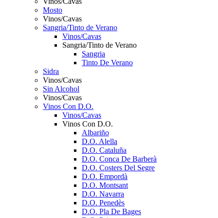
Vinos/Cavas
Mosto
Vinos/Cavas
Sangria/Tinto de Verano
Vinos/Cavas
Sangria/Tinto de Verano
Sangria
Tinto De Verano
Sidra
Vinos/Cavas
Sin Alcohol
Vinos/Cavas
Vinos Con D.O.
Vinos/Cavas
Vinos Con D.O.
Albariño
D.O. Alella
D.O. Cataluña
D.O. Conca De Barberà
D.O. Costers Del Segre
D.O. Empordà
D.O. Montsant
D.O. Navarra
D.O. Penedès
D.O. Pla De Bages