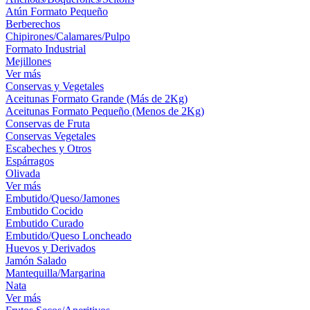
Atún Formato Pequeño
Berberechos
Chipirones/Calamares/Pulpo
Formato Industrial
Mejillones
Ver más
Conservas y Vegetales
Aceitunas Formato Grande (Más de 2Kg)
Aceitunas Formato Pequeño (Menos de 2Kg)
Conservas de Fruta
Conservas Vegetales
Escabeches y Otros
Espárragos
Olivada
Ver más
Embutido/Queso/Jamones
Embutido Cocido
Embutido Curado
Embutido/Queso Loncheado
Huevos y Derivados
Jamón Salado
Mantequilla/Margarina
Nata
Ver más