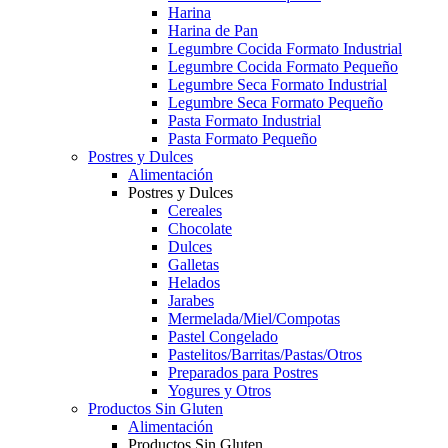
Harina
Harina de Pan
Legumbre Cocida Formato Industrial
Legumbre Cocida Formato Pequeño
Legumbre Seca Formato Industrial
Legumbre Seca Formato Pequeño
Pasta Formato Industrial
Pasta Formato Pequeño
Postres y Dulces
Alimentación
Postres y Dulces
Cereales
Chocolate
Dulces
Galletas
Helados
Jarabes
Mermelada/Miel/Compotas
Pastel Congelado
Pastelitos/Barritas/Pastas/Otros
Preparados para Postres
Yogures y Otros
Productos Sin Gluten
Alimentación
Productos Sin Gluten