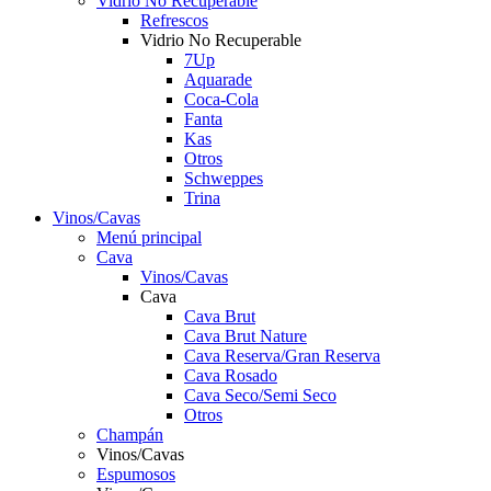
Vidrio No Recuperable
Refrescos
Vidrio No Recuperable
7Up
Aquarade
Coca-Cola
Fanta
Kas
Otros
Schweppes
Trina
Vinos/Cavas
Menú principal
Cava
Vinos/Cavas
Cava
Cava Brut
Cava Brut Nature
Cava Reserva/Gran Reserva
Cava Rosado
Cava Seco/Semi Seco
Otros
Champán
Vinos/Cavas
Espumosos