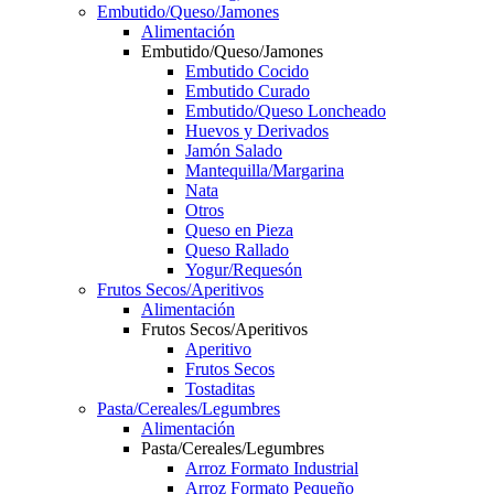
Embutido/Queso/Jamones
Alimentación
Embutido/Queso/Jamones
Embutido Cocido
Embutido Curado
Embutido/Queso Loncheado
Huevos y Derivados
Jamón Salado
Mantequilla/Margarina
Nata
Otros
Queso en Pieza
Queso Rallado
Yogur/Requesón
Frutos Secos/Aperitivos
Alimentación
Frutos Secos/Aperitivos
Aperitivo
Frutos Secos
Tostaditas
Pasta/Cereales/Legumbres
Alimentación
Pasta/Cereales/Legumbres
Arroz Formato Industrial
Arroz Formato Pequeño