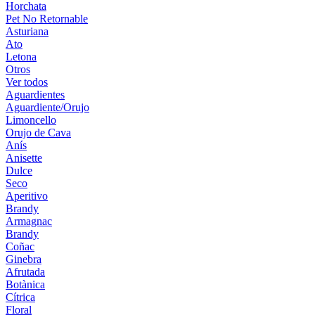
Horchata
Pet No Retornable
Asturiana
Ato
Letona
Otros
Ver todos
Aguardientes
Aguardiente/Orujo
Limoncello
Orujo de Cava
Anís
Anisette
Dulce
Seco
Aperitivo
Brandy
Armagnac
Brandy
Coñac
Ginebra
Afrutada
Botànica
Cítrica
Floral