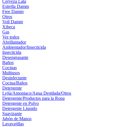
Cerveza Lata
Estrella Damm
Free Damm
Otros
Voll Damm
Xibeca
Gas
Ver todos
Abrillantador
Ambientador/Insecticida
Insecticida
Desengrasante
Baños
Cocinas
Multiusos
Desinfectante
Cocina/Baños
Detergente
Lejía/Amoniaco/Agua Destilada/Otros
Detergente/Productos para la Ropa
Detergente en Polvo
Detergente Líquido
Suavizante
Jabón de Manos
Lavavajillas