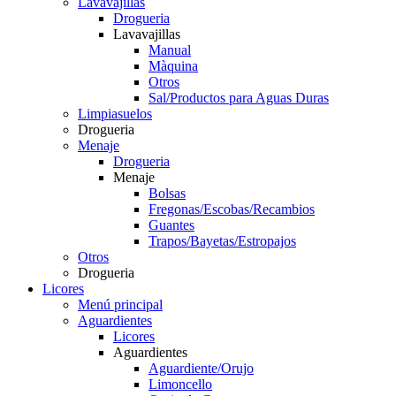
Lavavajillas
Drogueria
Lavavajillas
Manual
Màquina
Otros
Sal/Productos para Aguas Duras
Limpiasuelos
Drogueria
Menaje
Drogueria
Menaje
Bolsas
Fregonas/Escobas/Recambios
Guantes
Trapos/Bayetas/Estropajos
Otros
Drogueria
Licores
Menú principal
Aguardientes
Licores
Aguardientes
Aguardiente/Orujo
Limoncello