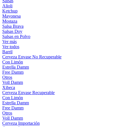
Salsas
Alioli
Ketchup
Mayonesa
Mostaza
Salsa Brava
Salsas Doy
Salsas en Polvo
Ver más
Ver todos
Barril
Cerveza Envase No Recuperable
Con Limón
Estrella Damm
Free Damm
Otros
Voll Damm
Xibeca
Cerveza Envase Recuperable
Con Limón
Estrella Damm
Free Damm
Otros
Voll Damm
Cerveza Importación