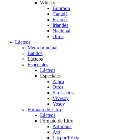
Whisky
Bourbon
Canadà
Escocès
Irlandès
Nacional
Otros
Lácteos
Menú principal
Batidos
Lácteos
Especiales
Lácteos
Especiales
Alpro
Otros
Sin Lactosa
Vivesoy
Yosoy
Formato de Litro
Lácteos
Formato de Litro
Asturiana
Ato
Lacpur/Frixia