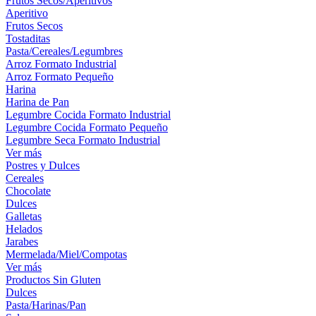
Frutos Secos/Aperitivos
Aperitivo
Frutos Secos
Tostaditas
Pasta/Cereales/Legumbres
Arroz Formato Industrial
Arroz Formato Pequeño
Harina
Harina de Pan
Legumbre Cocida Formato Industrial
Legumbre Cocida Formato Pequeño
Legumbre Seca Formato Industrial
Ver más
Postres y Dulces
Cereales
Chocolate
Dulces
Galletas
Helados
Jarabes
Mermelada/Miel/Compotas
Ver más
Productos Sin Gluten
Dulces
Pasta/Harinas/Pan