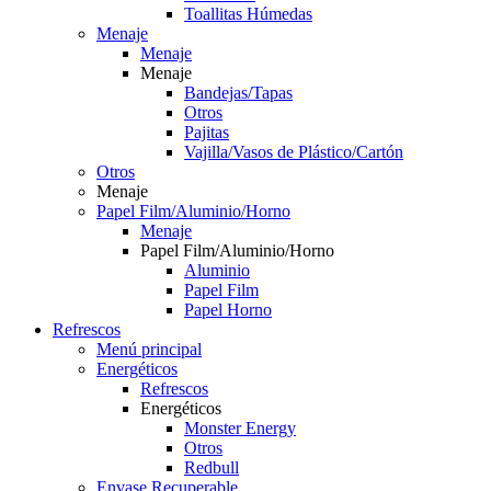
Toallitas Húmedas
Menaje
Menaje
Menaje
Bandejas/Tapas
Otros
Pajitas
Vajilla/Vasos de Plástico/Cartón
Otros
Menaje
Papel Film/Aluminio/Horno
Menaje
Papel Film/Aluminio/Horno
Aluminio
Papel Film
Papel Horno
Refrescos
Menú principal
Energéticos
Refrescos
Energéticos
Monster Energy
Otros
Redbull
Envase Recuperable