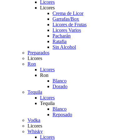
Licores
Licores
Crema de Licor
Garrafas/Box
Licores de Frutas
Licores Varios
Pacharán
Ratafia
Sin Alcohol
Preparados
Licores
Ron
Licores
Ron
Blanco
Dorado
Tequila
Licores
Tequila
Blanco
Reposado
Vodka
Licores
Whisky
Licores