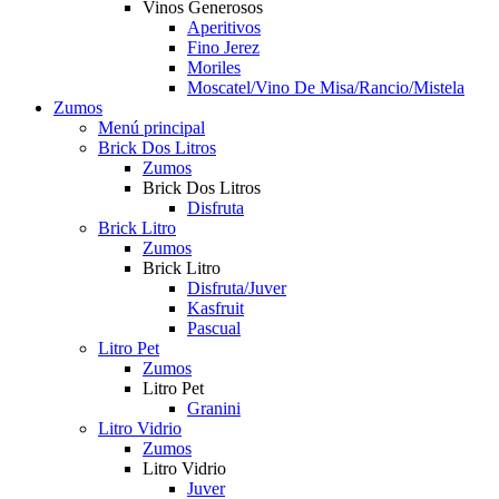
Vinos Generosos
Aperitivos
Fino Jerez
Moriles
Moscatel/Vino De Misa/Rancio/Mistela
Zumos
Menú principal
Brick Dos Litros
Zumos
Brick Dos Litros
Disfruta
Brick Litro
Zumos
Brick Litro
Disfruta/Juver
Kasfruit
Pascual
Litro Pet
Zumos
Litro Pet
Granini
Litro Vidrio
Zumos
Litro Vidrio
Juver