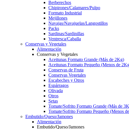
Berberechos
Chipirones/Calamares/Pulpo
Formato Industrial
Mejillones
Navajas/Navajuelas/Langostillos
Packs
Sardinas/Sardinillas
Ventresca/Caballa
Conservas y Vegetales
Alimentación
Conservas y Vegetales
Aceitunas Formato Grande (Más de 2Kg)
Aceitunas Formato Pequeño (Menos de 2Kg
Conservas de Fruta
Conservas Vegetales
Escabeches y Otros
Espárragos
Olivada
Otros
Setas
Tomate/Sofrito Formato Grande (Más de 3K
Tomate/Sofrito Formato Pequeño (Menos d
Embutido/Queso/Jamones
Alimentación
Embutido/Queso/Jamones