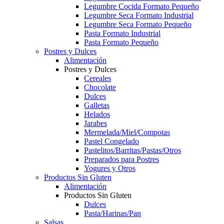
Legumbre Cocida Formato Pequeño
Legumbre Seca Formato Industrial
Legumbre Seca Formato Pequeño
Pasta Formato Industrial
Pasta Formato Pequeño
Postres y Dulces
Alimentación
Postres y Dulces
Cereales
Chocolate
Dulces
Galletas
Helados
Jarabes
Mermelada/Miel/Compotas
Pastel Congelado
Pastelitos/Barritas/Pastas/Otros
Preparados para Postres
Yogures y Otros
Productos Sin Gluten
Alimentación
Productos Sin Gluten
Dulces
Pasta/Harinas/Pan
Salsas