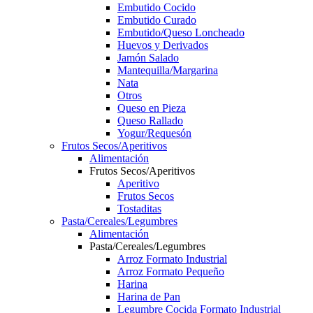
Embutido Cocido
Embutido Curado
Embutido/Queso Loncheado
Huevos y Derivados
Jamón Salado
Mantequilla/Margarina
Nata
Otros
Queso en Pieza
Queso Rallado
Yogur/Requesón
Frutos Secos/Aperitivos
Alimentación
Frutos Secos/Aperitivos
Aperitivo
Frutos Secos
Tostaditas
Pasta/Cereales/Legumbres
Alimentación
Pasta/Cereales/Legumbres
Arroz Formato Industrial
Arroz Formato Pequeño
Harina
Harina de Pan
Legumbre Cocida Formato Industrial