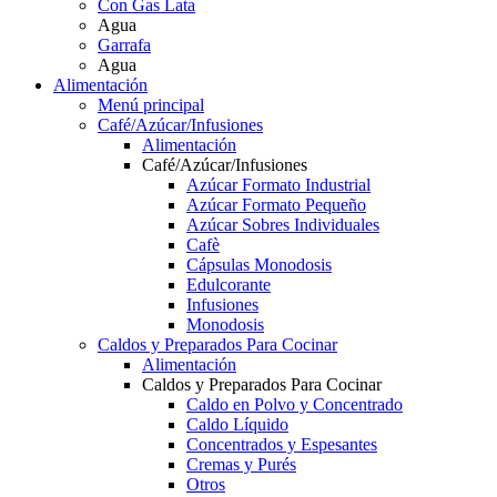
Con Gas Lata
Agua
Garrafa
Agua
Alimentación
Menú principal
Café/Azúcar/Infusiones
Alimentación
Café/Azúcar/Infusiones
Azúcar Formato Industrial
Azúcar Formato Pequeño
Azúcar Sobres Individuales
Cafè
Cápsulas Monodosis
Edulcorante
Infusiones
Monodosis
Caldos y Preparados Para Cocinar
Alimentación
Caldos y Preparados Para Cocinar
Caldo en Polvo y Concentrado
Caldo Líquido
Concentrados y Espesantes
Cremas y Purés
Otros