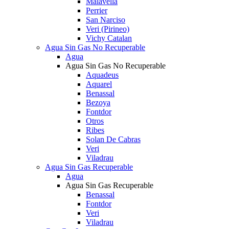
Malavella
Perrier
San Narciso
Veri (Pirineo)
Vichy Catalan
Agua Sin Gas No Recuperable
Agua
Agua Sin Gas No Recuperable
Aquadeus
Aquarel
Benassal
Bezoya
Fontdor
Otros
Ribes
Solan De Cabras
Veri
Viladrau
Agua Sin Gas Recuperable
Agua
Agua Sin Gas Recuperable
Benassal
Fontdor
Veri
Viladrau