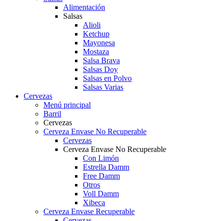
Alimentación
Salsas
Alioli
Ketchup
Mayonesa
Mostaza
Salsa Brava
Salsas Doy
Salsas en Polvo
Salsas Varias
Cervezas
Menú principal
Barril
Cervezas
Cerveza Envase No Recuperable
Cervezas
Cerveza Envase No Recuperable
Con Limón
Estrella Damm
Free Damm
Otros
Voll Damm
Xibeca
Cerveza Envase Recuperable
Cervezas