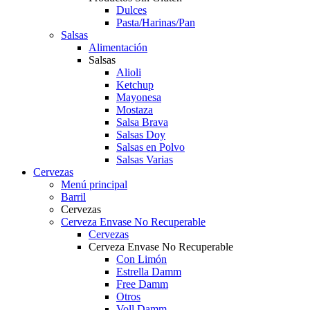
Dulces
Pasta/Harinas/Pan
Salsas
Alimentación
Salsas
Alioli
Ketchup
Mayonesa
Mostaza
Salsa Brava
Salsas Doy
Salsas en Polvo
Salsas Varias
Cervezas
Menú principal
Barril
Cervezas
Cerveza Envase No Recuperable
Cervezas
Cerveza Envase No Recuperable
Con Limón
Estrella Damm
Free Damm
Otros
Voll Damm