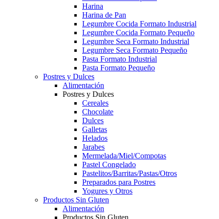
Harina
Harina de Pan
Legumbre Cocida Formato Industrial
Legumbre Cocida Formato Pequeño
Legumbre Seca Formato Industrial
Legumbre Seca Formato Pequeño
Pasta Formato Industrial
Pasta Formato Pequeño
Postres y Dulces
Alimentación
Postres y Dulces
Cereales
Chocolate
Dulces
Galletas
Helados
Jarabes
Mermelada/Miel/Compotas
Pastel Congelado
Pastelitos/Barritas/Pastas/Otros
Preparados para Postres
Yogures y Otros
Productos Sin Gluten
Alimentación
Productos Sin Gluten