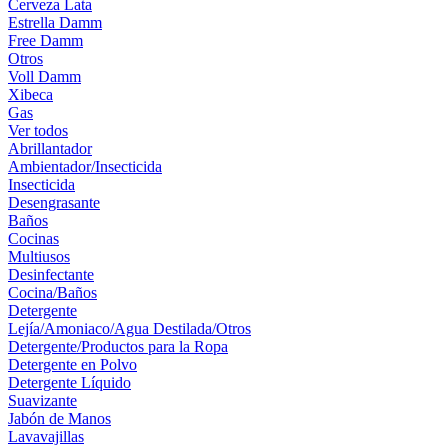
Cerveza Lata
Estrella Damm
Free Damm
Otros
Voll Damm
Xibeca
Gas
Ver todos
Abrillantador
Ambientador/Insecticida
Insecticida
Desengrasante
Baños
Cocinas
Multiusos
Desinfectante
Cocina/Baños
Detergente
Lejía/Amoniaco/Agua Destilada/Otros
Detergente/Productos para la Ropa
Detergente en Polvo
Detergente Líquido
Suavizante
Jabón de Manos
Lavavajillas