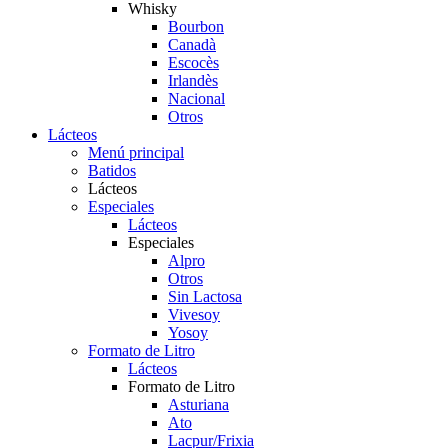
Whisky
Bourbon
Canadà
Escocès
Irlandès
Nacional
Otros
Lácteos
Menú principal
Batidos
Lácteos
Especiales
Lácteos
Especiales
Alpro
Otros
Sin Lactosa
Vivesoy
Yosoy
Formato de Litro
Lácteos
Formato de Litro
Asturiana
Ato
Lacpur/Frixia