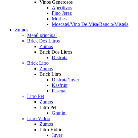
Vinos Generosos
Aperitivos
Fino Jerez
Moriles
Moscatel/Vino De Misa/Rancio/Mistela
Zumos
Menú principal
Brick Dos Litros
Zumos
Brick Dos Litros
Disfruta
Brick Litro
Zumos
Brick Litro
Disfruta/Juver
Kasfruit
Pascual
Litro Pet
Zumos
Litro Pet
Granini
Litro Vidrio
Zumos
Litro Vidrio
Juver