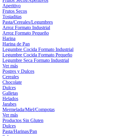
Frutos Secos/Aperitivos
Aperitivo
Frutos Secos
Tostaditas
Pasta/Cereales/Legumbres
Arroz Formato Industrial
Arroz Formato Pequeño
Harina
Harina de Pan
Legumbre Cocida Formato Industrial
Legumbre Cocida Formato Pequeño
Legumbre Seca Formato Industrial
Ver más
Postres y Dulces
Cereales
Chocolate
Dulces
Galletas
Helados
Jarabes
Mermelada/Miel/Compotas
Ver más
Productos Sin Gluten
Dulces
Pasta/Harinas/Pan