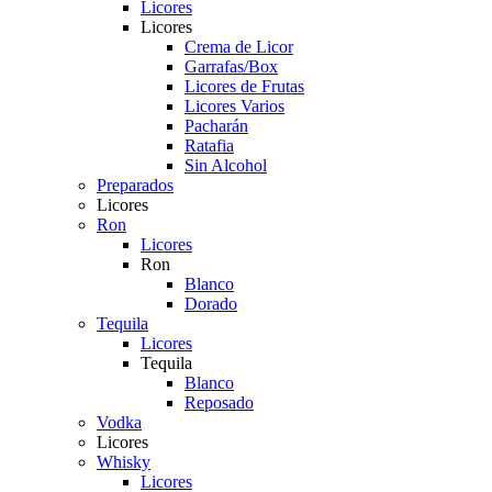
Licores
Licores
Crema de Licor
Garrafas/Box
Licores de Frutas
Licores Varios
Pacharán
Ratafia
Sin Alcohol
Preparados
Licores
Ron
Licores
Ron
Blanco
Dorado
Tequila
Licores
Tequila
Blanco
Reposado
Vodka
Licores
Whisky
Licores