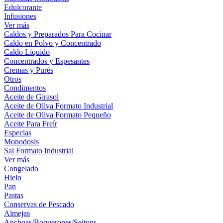
Edulcorante
Infusiones
Ver más
Caldos y Preparados Para Cocinar
Caldo en Polvo y Concentrado
Caldo Líquido
Concentrados y Espesantes
Cremas y Purés
Otros
Condimentos
Aceite de Girasol
Aceite de Oliva Formato Industrial
Aceite de Oliva Formato Pequeño
Aceite Para Freír
Especias
Monodosis
Sal Formato Industrial
Ver más
Congelado
Hielo
Pan
Pastas
Conservas de Pescado
Almejas
Anchoas/Boquerones/Seitons