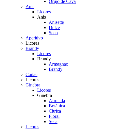
Orujo de Cava
Anís
Licores
Anís
Anisette
Dulce
Seco
Aperitivo
Licores
Brandy
Licores
Brandy
Armagnac
Brandy
Coñac
Licores
Ginebra
Licores
Ginebra
Afrutada
Botànica
Cítrica
Floral
Seca
Licores