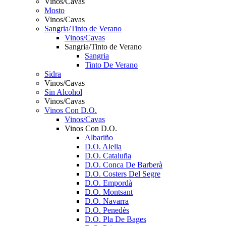
Vinos/Cavas
Mosto
Vinos/Cavas
Sangria/Tinto de Verano
Vinos/Cavas
Sangria/Tinto de Verano
Sangria
Tinto De Verano
Sidra
Vinos/Cavas
Sin Alcohol
Vinos/Cavas
Vinos Con D.O.
Vinos/Cavas
Vinos Con D.O.
Albariño
D.O. Alella
D.O. Cataluña
D.O. Conca De Barberà
D.O. Costers Del Segre
D.O. Empordà
D.O. Montsant
D.O. Navarra
D.O. Penedès
D.O. Pla De Bages