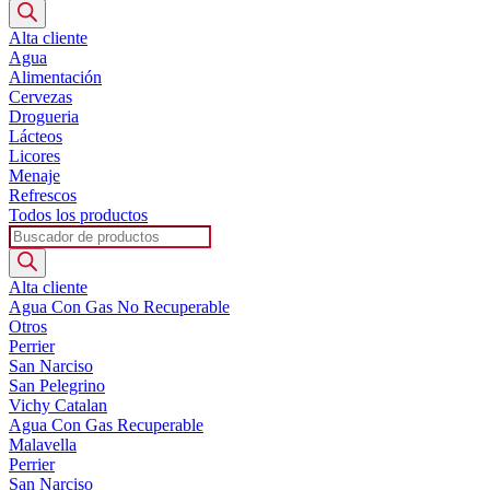
de
productos
Alta cliente
Agua
Alimentación
Cervezas
Drogueria
Lácteos
Licores
Menaje
Refrescos
Todos los productos
Búsqueda
de
productos
Alta cliente
Agua Con Gas No Recuperable
Otros
Perrier
San Narciso
San Pelegrino
Vichy Catalan
Agua Con Gas Recuperable
Malavella
Perrier
San Narciso