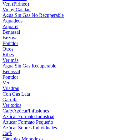
Veri (Pirineo)
Vichy Catalan
Agua Sin Gas No Recuperable
Aquadeus
Aquarel
Benassal
Bezoya
Fontdor
Otros
Ribes
Ver más
Agua Sin Gas Recuperable
Benassal
Fontdor
Veri
Viladrau
Con Gas Lata
Garrafa
Ver todos
Café/Azúcar/Infusiones
Azúcar Formato Industrial
Azúcar Formato Pequeño
Azúcar Sobres Individuales
Cafè
Cápsulas Monodosis