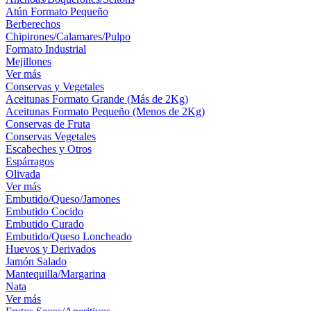
Atún Formato Pequeño
Berberechos
Chipirones/Calamares/Pulpo
Formato Industrial
Mejillones
Ver más
Conservas y Vegetales
Aceitunas Formato Grande (Más de 2Kg)
Aceitunas Formato Pequeño (Menos de 2Kg)
Conservas de Fruta
Conservas Vegetales
Escabeches y Otros
Espárragos
Olivada
Ver más
Embutido/Queso/Jamones
Embutido Cocido
Embutido Curado
Embutido/Queso Loncheado
Huevos y Derivados
Jamón Salado
Mantequilla/Margarina
Nata
Ver más