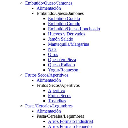
Embutido/Queso/Jamones
Alimentación
Embutido/Queso/Jamones
Embutido Cocido
Embutido Curado
Embutido/Queso Loncheado
Huevos y Derivados
Jamón Salado
Mantequilla/Margarina
Nata
Otros
Queso en Pieza
Queso Rallado
Yogur/Requesón
Frutos Secos/Aperitivos
Alimentación
Frutos Secos/Aperitivos
Aperitivo
Frutos Secos
Tostaditas
Pasta/Cereales/Legumbres
Alimentación
Pasta/Cereales/Legumbres
Arroz Formato Industrial
Arroz Formato Pequeño