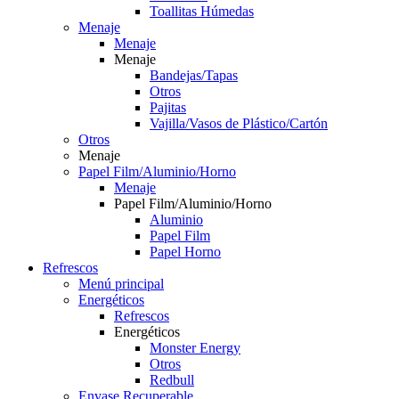
Toallitas Húmedas
Menaje
Menaje
Menaje
Bandejas/Tapas
Otros
Pajitas
Vajilla/Vasos de Plástico/Cartón
Otros
Menaje
Papel Film/Aluminio/Horno
Menaje
Papel Film/Aluminio/Horno
Aluminio
Papel Film
Papel Horno
Refrescos
Menú principal
Energéticos
Refrescos
Energéticos
Monster Energy
Otros
Redbull
Envase Recuperable