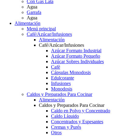
Con Gas Lata
Agua
Garrafa
Agua
Alimentación
Menú principal
Café/Azúcar/Infusiones
Alimentación
Café/Azúcar/Infusiones
Azúcar Formato Industrial
Azúcar Formato Pequeño
Azúcar Sobres Individuales
Cafè
Cápsulas Monodosis
Edulcorante
Infusiones
Monodosis
Caldos y Preparados Para Cocinar
Alimentación
Caldos y Preparados Para Cocinar
Caldo en Polvo y Concentrado
Caldo Líquido
Concentrados y Espesantes
Cremas y Purés
Otros