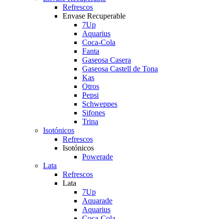
Refrescos
Envase Recuperable
7Up
Aquarius
Coca-Cola
Fanta
Gaseosa Casera
Gaseosa Castell de Tona
Kas
Otros
Pepsi
Schweppes
Sifones
Trina
Isotónicos
Refrescos
Isotónicos
Powerade
Lata
Refrescos
Lata
7Up
Aquarade
Aquarius
Coca-Cola