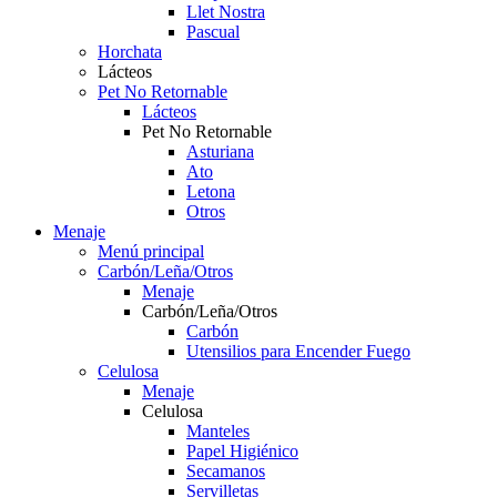
Llet Nostra
Pascual
Horchata
Lácteos
Pet No Retornable
Lácteos
Pet No Retornable
Asturiana
Ato
Letona
Otros
Menaje
Menú principal
Carbón/Leña/Otros
Menaje
Carbón/Leña/Otros
Carbón
Utensilios para Encender Fuego
Celulosa
Menaje
Celulosa
Manteles
Papel Higiénico
Secamanos
Servilletas