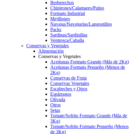
Berberechos
Chipirones/Calamares/Pulpo
Formato Industrial
Mejillones
Navajas/Navajuelas/Langostillos
Packs
Sardinas/Sardinillas
Ventresca/Caballa
Conservas y Vegetales
Alimentación
Conservas y Vegetales
Aceitunas Formato Grande (Más de 2Kg)
Aceitunas Formato Pequeño (Menos de
2Kg)
Conservas de Fruta
Conservas Vegetales
Escabeches y Otros
Espárragos
Olivada
Otros
Setas
Tomate/Sofrito Formato Grande (Más de
3Kg)
Tomate/Sofrito Formato Pequeño (Menos
de 3Kg)