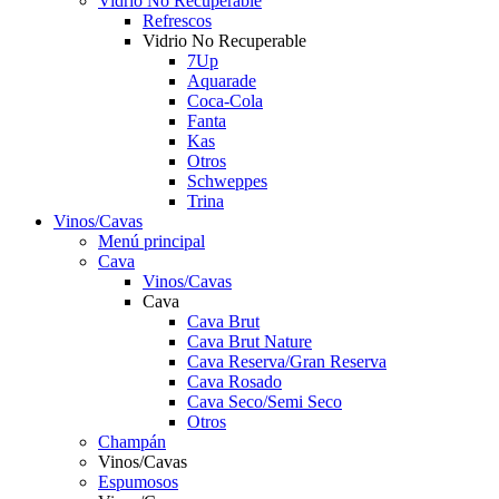
Vidrio No Recuperable
Refrescos
Vidrio No Recuperable
7Up
Aquarade
Coca-Cola
Fanta
Kas
Otros
Schweppes
Trina
Vinos/Cavas
Menú principal
Cava
Vinos/Cavas
Cava
Cava Brut
Cava Brut Nature
Cava Reserva/Gran Reserva
Cava Rosado
Cava Seco/Semi Seco
Otros
Champán
Vinos/Cavas
Espumosos