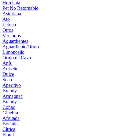
Horchata
Pet No Retornable
Asturiana
Ato
Letona
Otros
Ver todos
Aguardientes
Aguardiente/Orujo
Limoncello
Orujo de Cava
Anís
Anisette
Dulce
Seco
Aperitivo
Brandy
Armagnac
Brandy
Coñac
Ginebra
Afrutada
Botànica
Cítrica
Floral