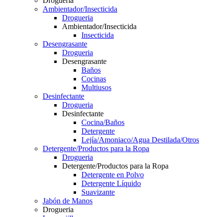
Drogueria
Ambientador/Insecticida
Drogueria
Ambientador/Insecticida
Insecticida
Desengrasante
Drogueria
Desengrasante
Baños
Cocinas
Multiusos
Desinfectante
Drogueria
Desinfectante
Cocina/Baños
Detergente
Lejía/Amoniaco/Agua Destilada/Otros
Detergente/Productos para la Ropa
Drogueria
Detergente/Productos para la Ropa
Detergente en Polvo
Detergente Líquido
Suavizante
Jabón de Manos
Drogueria