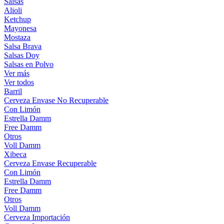
Salsas
Alioli
Ketchup
Mayonesa
Mostaza
Salsa Brava
Salsas Doy
Salsas en Polvo
Ver más
Ver todos
Barril
Cerveza Envase No Recuperable
Con Limón
Estrella Damm
Free Damm
Otros
Voll Damm
Xibeca
Cerveza Envase Recuperable
Con Limón
Estrella Damm
Free Damm
Otros
Voll Damm
Cerveza Importación