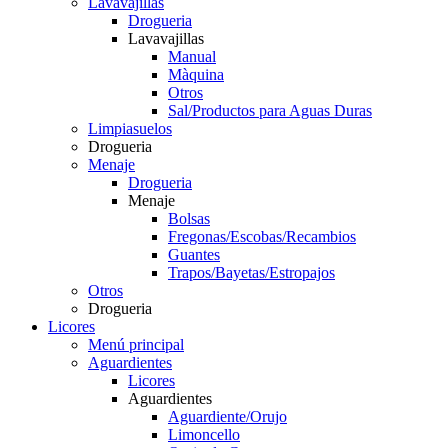
Lavavajillas
Drogueria
Lavavajillas
Manual
Màquina
Otros
Sal/Productos para Aguas Duras
Limpiasuelos
Drogueria
Menaje
Drogueria
Menaje
Bolsas
Fregonas/Escobas/Recambios
Guantes
Trapos/Bayetas/Estropajos
Otros
Drogueria
Licores
Menú principal
Aguardientes
Licores
Aguardientes
Aguardiente/Orujo
Limoncello