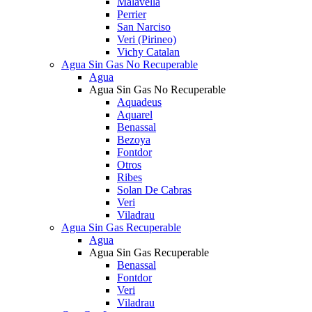
Malavella
Perrier
San Narciso
Veri (Pirineo)
Vichy Catalan
Agua Sin Gas No Recuperable
Agua
Agua Sin Gas No Recuperable
Aquadeus
Aquarel
Benassal
Bezoya
Fontdor
Otros
Ribes
Solan De Cabras
Veri
Viladrau
Agua Sin Gas Recuperable
Agua
Agua Sin Gas Recuperable
Benassal
Fontdor
Veri
Viladrau