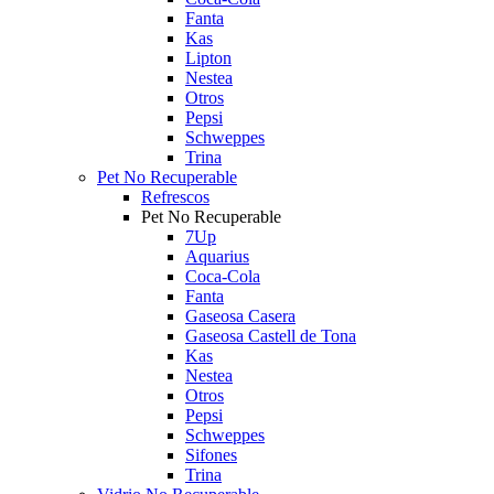
Fanta
Kas
Lipton
Nestea
Otros
Pepsi
Schweppes
Trina
Pet No Recuperable
Refrescos
Pet No Recuperable
7Up
Aquarius
Coca-Cola
Fanta
Gaseosa Casera
Gaseosa Castell de Tona
Kas
Nestea
Otros
Pepsi
Schweppes
Sifones
Trina