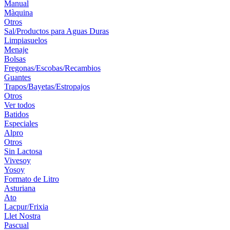
Manual
Màquina
Otros
Sal/Productos para Aguas Duras
Limpiasuelos
Menaje
Bolsas
Fregonas/Escobas/Recambios
Guantes
Trapos/Bayetas/Estropajos
Otros
Ver todos
Batidos
Especiales
Alpro
Otros
Sin Lactosa
Vivesoy
Yosoy
Formato de Litro
Asturiana
Ato
Lacpur/Frixia
Llet Nostra
Pascual