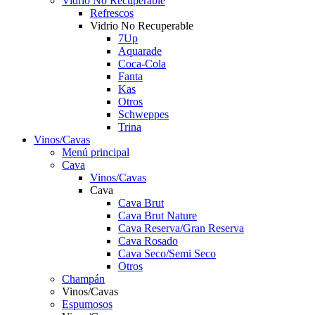
Vidrio No Recuperable
Refrescos
Vidrio No Recuperable
7Up
Aquarade
Coca-Cola
Fanta
Kas
Otros
Schweppes
Trina
Vinos/Cavas
Menú principal
Cava
Vinos/Cavas
Cava
Cava Brut
Cava Brut Nature
Cava Reserva/Gran Reserva
Cava Rosado
Cava Seco/Semi Seco
Otros
Champán
Vinos/Cavas
Espumosos