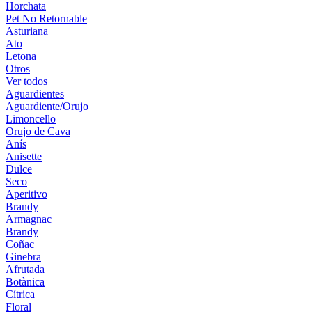
Horchata
Pet No Retornable
Asturiana
Ato
Letona
Otros
Ver todos
Aguardientes
Aguardiente/Orujo
Limoncello
Orujo de Cava
Anís
Anisette
Dulce
Seco
Aperitivo
Brandy
Armagnac
Brandy
Coñac
Ginebra
Afrutada
Botànica
Cítrica
Floral