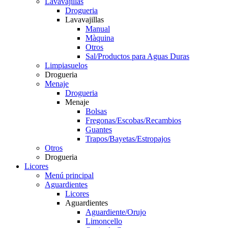
Lavavajillas
Drogueria
Lavavajillas
Manual
Màquina
Otros
Sal/Productos para Aguas Duras
Limpiasuelos
Drogueria
Menaje
Drogueria
Menaje
Bolsas
Fregonas/Escobas/Recambios
Guantes
Trapos/Bayetas/Estropajos
Otros
Drogueria
Licores
Menú principal
Aguardientes
Licores
Aguardientes
Aguardiente/Orujo
Limoncello