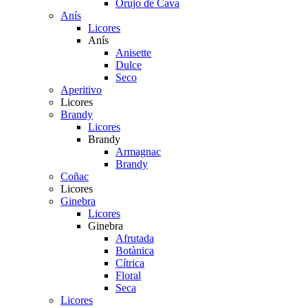
Orujo de Cava
Anís
Licores
Anís
Anisette
Dulce
Seco
Aperitivo
Licores
Brandy
Licores
Brandy
Armagnac
Brandy
Coñac
Licores
Ginebra
Licores
Ginebra
Afrutada
Botànica
Cítrica
Floral
Seca
Licores