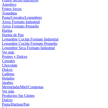
Frutos Secos/Aperitivos
Aperitivo
Frutos Secos
Tostaditas
Pasta/Cereales/Legumbres
Arroz Formato Industrial
Arroz Formato Pequeño
Harina
Harina de Pan
Legumbre Cocida Formato Industrial
Legumbre Cocida Formato Pequeño
Legumbre Seca Formato Industrial
Ver más
Postres y Dulces
Cereales
Chocolate
Dulces
Galletas
Helados
Jarabes
Mermelada/Miel/Compotas
Ver más
Productos Sin Gluten
Dulces
Pasta/Harinas/Pan