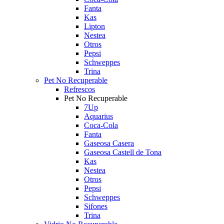
Fanta
Kas
Lipton
Nestea
Otros
Pepsi
Schweppes
Trina
Pet No Recuperable
Refrescos
Pet No Recuperable
7Up
Aquarius
Coca-Cola
Fanta
Gaseosa Casera
Gaseosa Castell de Tona
Kas
Nestea
Otros
Pepsi
Schweppes
Sifones
Trina