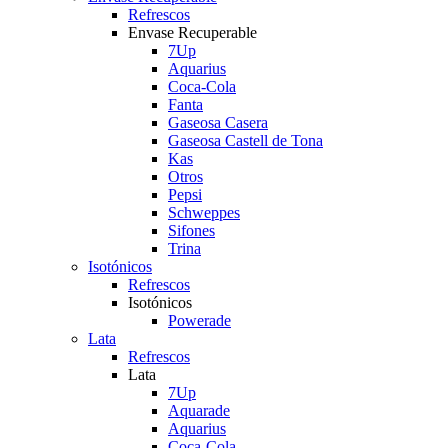
Refrescos
Envase Recuperable
7Up
Aquarius
Coca-Cola
Fanta
Gaseosa Casera
Gaseosa Castell de Tona
Kas
Otros
Pepsi
Schweppes
Sifones
Trina
Isotónicos
Refrescos
Isotónicos
Powerade
Lata
Refrescos
Lata
7Up
Aquarade
Aquarius
Coca-Cola