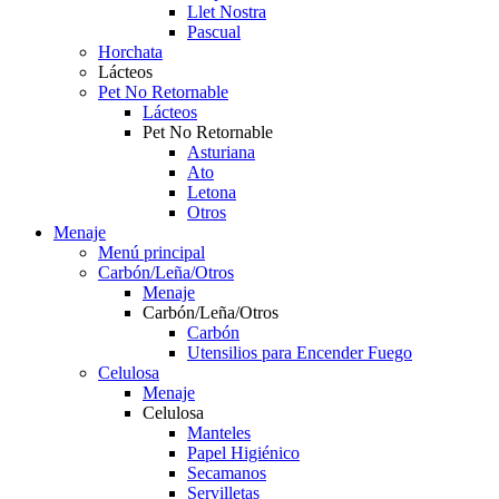
Llet Nostra
Pascual
Horchata
Lácteos
Pet No Retornable
Lácteos
Pet No Retornable
Asturiana
Ato
Letona
Otros
Menaje
Menú principal
Carbón/Leña/Otros
Menaje
Carbón/Leña/Otros
Carbón
Utensilios para Encender Fuego
Celulosa
Menaje
Celulosa
Manteles
Papel Higiénico
Secamanos
Servilletas