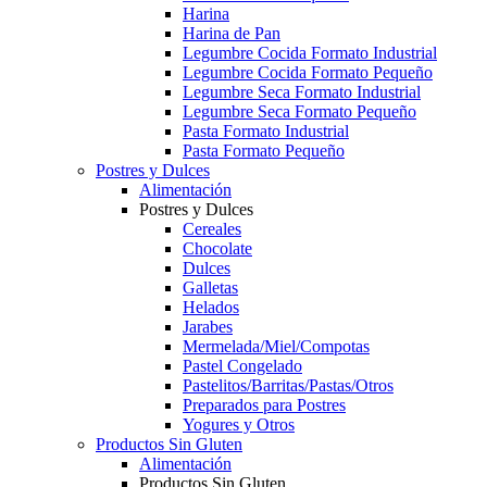
Harina
Harina de Pan
Legumbre Cocida Formato Industrial
Legumbre Cocida Formato Pequeño
Legumbre Seca Formato Industrial
Legumbre Seca Formato Pequeño
Pasta Formato Industrial
Pasta Formato Pequeño
Postres y Dulces
Alimentación
Postres y Dulces
Cereales
Chocolate
Dulces
Galletas
Helados
Jarabes
Mermelada/Miel/Compotas
Pastel Congelado
Pastelitos/Barritas/Pastas/Otros
Preparados para Postres
Yogures y Otros
Productos Sin Gluten
Alimentación
Productos Sin Gluten