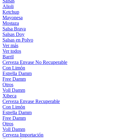
Salsas
Alioli
Ketchup
Mayonesa
Mostaza
Salsa Brava
Salsas Doy
Salsas en Polvo
Ver más
Ver todos
Barril
Cerveza Envase No Recuperable
Con Limón
Estrella Damm
Free Damm
Otros
Voll Damm
Xibeca
Cerveza Envase Recuperable
Con Limón
Estrella Damm
Free Damm
Otros
Voll Damm
Cerveza Importación