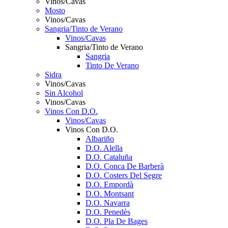
Vinos/Cavas
Mosto
Vinos/Cavas
Sangria/Tinto de Verano
Vinos/Cavas
Sangria/Tinto de Verano
Sangria
Tinto De Verano
Sidra
Vinos/Cavas
Sin Alcohol
Vinos/Cavas
Vinos Con D.O.
Vinos/Cavas
Vinos Con D.O.
Albariño
D.O. Alella
D.O. Cataluña
D.O. Conca De Barberà
D.O. Costers Del Segre
D.O. Empordà
D.O. Montsant
D.O. Navarra
D.O. Penedès
D.O. Pla De Bages