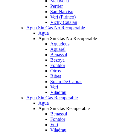
Malavella
Perrier
San Narciso
Veri (Pirineo)
Vichy Catalan
Agua Sin Gas No Recuperable
Agua
Agua Sin Gas No Recuperable
Aquadeus
Aquarel
Benassal
Bezoya
Fontdor
Otros
Ribes
Solan De Cabras
Veri
Viladrau
Agua Sin Gas Recuperable
Agua
Agua Sin Gas Recuperable
Benassal
Fontdor
Veri
Viladrau