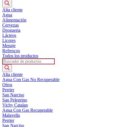
de
productos
Alta cliente
Agua
Alimentación
Cervezas
Drogueria
Lácteos
Licores
Menaje
Refrescos
Todos los productos
Búsqueda
de
productos
Alta cliente
Agua Con Gas No Recuperable
Otros
Perrier
San Narciso
San Pelegrino
Vichy Catalan
Agua Con Gas Recuperable
Malavella
Perrier
San Narciso