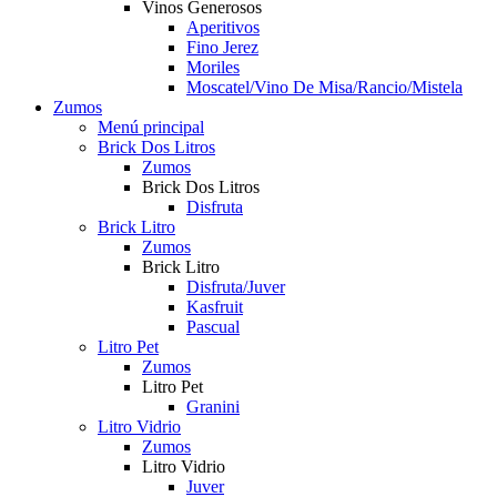
Vinos Generosos
Aperitivos
Fino Jerez
Moriles
Moscatel/Vino De Misa/Rancio/Mistela
Zumos
Menú principal
Brick Dos Litros
Zumos
Brick Dos Litros
Disfruta
Brick Litro
Zumos
Brick Litro
Disfruta/Juver
Kasfruit
Pascual
Litro Pet
Zumos
Litro Pet
Granini
Litro Vidrio
Zumos
Litro Vidrio
Juver