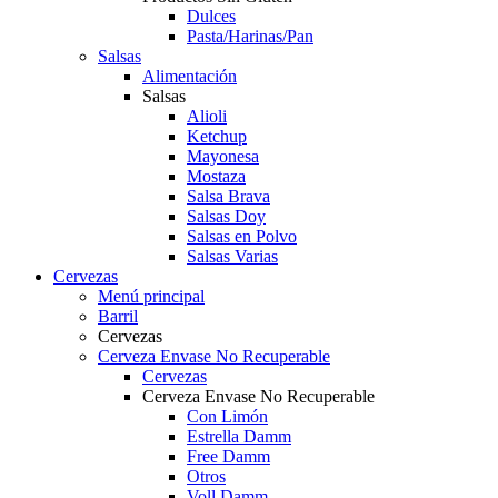
Dulces
Pasta/Harinas/Pan
Salsas
Alimentación
Salsas
Alioli
Ketchup
Mayonesa
Mostaza
Salsa Brava
Salsas Doy
Salsas en Polvo
Salsas Varias
Cervezas
Menú principal
Barril
Cervezas
Cerveza Envase No Recuperable
Cervezas
Cerveza Envase No Recuperable
Con Limón
Estrella Damm
Free Damm
Otros
Voll Damm