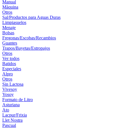
Manual
Màquina
Otros
Sal/Productos para Aguas Duras
Limpiasuelos
Menaje
Bolsas
Fregonas/Escobas/Recambios
Guantes
Trapos/Bayetas/Estropajos
Otros
Ver todos
Batidos
Especiales
Alpro
Otros
Sin Lactosa
Vivesoy
Yosoy
Formato de Litro
Asturiana
Ato
Lacpur/Frixia
Llet Nostra
Pascual