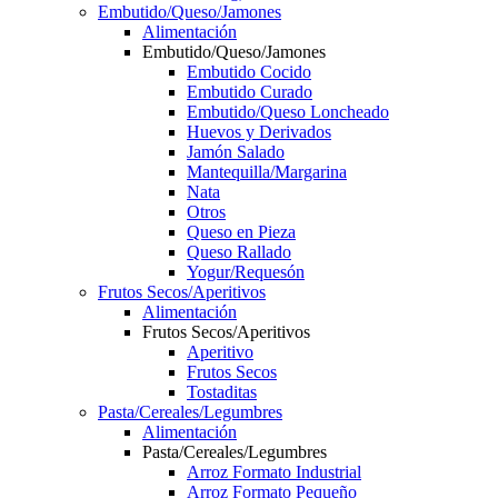
Embutido/Queso/Jamones
Alimentación
Embutido/Queso/Jamones
Embutido Cocido
Embutido Curado
Embutido/Queso Loncheado
Huevos y Derivados
Jamón Salado
Mantequilla/Margarina
Nata
Otros
Queso en Pieza
Queso Rallado
Yogur/Requesón
Frutos Secos/Aperitivos
Alimentación
Frutos Secos/Aperitivos
Aperitivo
Frutos Secos
Tostaditas
Pasta/Cereales/Legumbres
Alimentación
Pasta/Cereales/Legumbres
Arroz Formato Industrial
Arroz Formato Pequeño