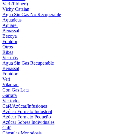
Veri (Pirineo)
Vichy Catalan
Agua Sin Gas No Recuperable
Aquadeus
Aquarel
Benassal
Bezoya
Fontdor
Otros
Ribes
Ver más
Agua Sin Gas Recuperable
Benassal
Fontdor
Veri
Viladrau
Con Gas Lata
Garrafa
Ver todos
Café/Azúcar/Infusiones
Azúcar Formato Industrial
Azúcar Formato Pequeño
Azúcar Sobres Individuales
Cafè
Cápsulas Monodosis