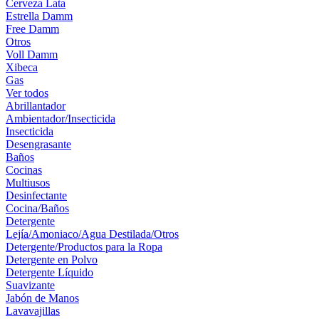
Cerveza Lata
Estrella Damm
Free Damm
Otros
Voll Damm
Xibeca
Gas
Ver todos
Abrillantador
Ambientador/Insecticida
Insecticida
Desengrasante
Baños
Cocinas
Multiusos
Desinfectante
Cocina/Baños
Detergente
Lejía/Amoniaco/Agua Destilada/Otros
Detergente/Productos para la Ropa
Detergente en Polvo
Detergente Líquido
Suavizante
Jabón de Manos
Lavavajillas