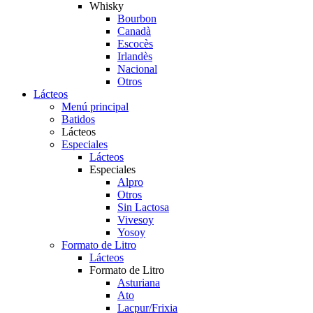
Whisky
Bourbon
Canadà
Escocès
Irlandès
Nacional
Otros
Lácteos
Menú principal
Batidos
Lácteos
Especiales
Lácteos
Especiales
Alpro
Otros
Sin Lactosa
Vivesoy
Yosoy
Formato de Litro
Lácteos
Formato de Litro
Asturiana
Ato
Lacpur/Frixia