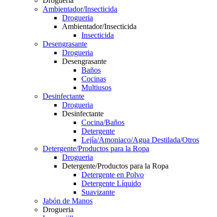
Drogueria
Ambientador/Insecticida
Drogueria
Ambientador/Insecticida
Insecticida
Desengrasante
Drogueria
Desengrasante
Baños
Cocinas
Multiusos
Desinfectante
Drogueria
Desinfectante
Cocina/Baños
Detergente
Lejía/Amoniaco/Agua Destilada/Otros
Detergente/Productos para la Ropa
Drogueria
Detergente/Productos para la Ropa
Detergente en Polvo
Detergente Líquido
Suavizante
Jabón de Manos
Drogueria