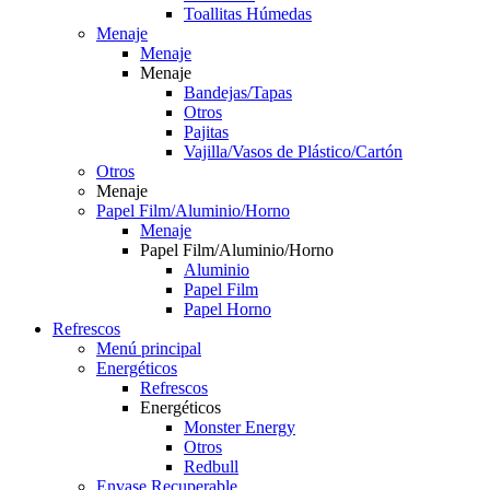
Toallitas Húmedas
Menaje
Menaje
Menaje
Bandejas/Tapas
Otros
Pajitas
Vajilla/Vasos de Plástico/Cartón
Otros
Menaje
Papel Film/Aluminio/Horno
Menaje
Papel Film/Aluminio/Horno
Aluminio
Papel Film
Papel Horno
Refrescos
Menú principal
Energéticos
Refrescos
Energéticos
Monster Energy
Otros
Redbull
Envase Recuperable