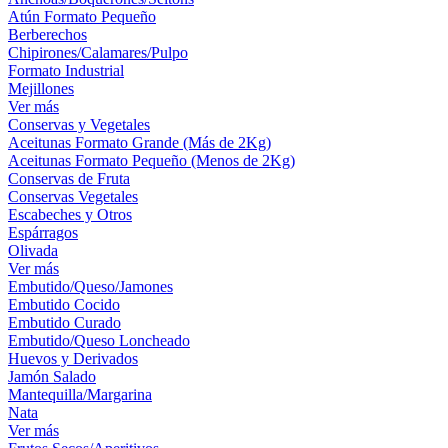
Atún Formato Pequeño
Berberechos
Chipirones/Calamares/Pulpo
Formato Industrial
Mejillones
Ver más
Conservas y Vegetales
Aceitunas Formato Grande (Más de 2Kg)
Aceitunas Formato Pequeño (Menos de 2Kg)
Conservas de Fruta
Conservas Vegetales
Escabeches y Otros
Espárragos
Olivada
Ver más
Embutido/Queso/Jamones
Embutido Cocido
Embutido Curado
Embutido/Queso Loncheado
Huevos y Derivados
Jamón Salado
Mantequilla/Margarina
Nata
Ver más