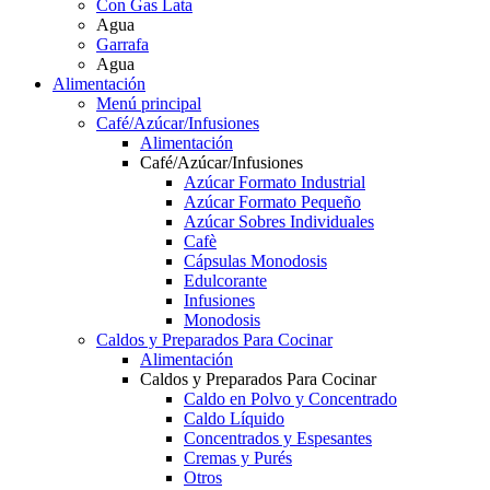
Con Gas Lata
Agua
Garrafa
Agua
Alimentación
Menú principal
Café/Azúcar/Infusiones
Alimentación
Café/Azúcar/Infusiones
Azúcar Formato Industrial
Azúcar Formato Pequeño
Azúcar Sobres Individuales
Cafè
Cápsulas Monodosis
Edulcorante
Infusiones
Monodosis
Caldos y Preparados Para Cocinar
Alimentación
Caldos y Preparados Para Cocinar
Caldo en Polvo y Concentrado
Caldo Líquido
Concentrados y Espesantes
Cremas y Purés
Otros