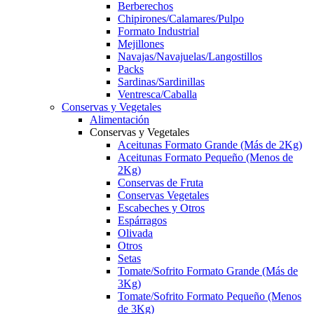
Berberechos
Chipirones/Calamares/Pulpo
Formato Industrial
Mejillones
Navajas/Navajuelas/Langostillos
Packs
Sardinas/Sardinillas
Ventresca/Caballa
Conservas y Vegetales
Alimentación
Conservas y Vegetales
Aceitunas Formato Grande (Más de 2Kg)
Aceitunas Formato Pequeño (Menos de
2Kg)
Conservas de Fruta
Conservas Vegetales
Escabeches y Otros
Espárragos
Olivada
Otros
Setas
Tomate/Sofrito Formato Grande (Más de
3Kg)
Tomate/Sofrito Formato Pequeño (Menos
de 3Kg)