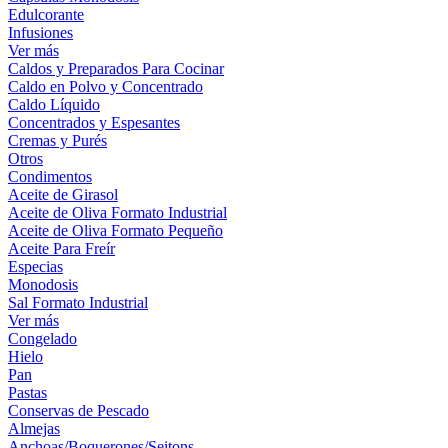
Edulcorante
Infusiones
Ver más
Caldos y Preparados Para Cocinar
Caldo en Polvo y Concentrado
Caldo Líquido
Concentrados y Espesantes
Cremas y Purés
Otros
Condimentos
Aceite de Girasol
Aceite de Oliva Formato Industrial
Aceite de Oliva Formato Pequeño
Aceite Para Freír
Especias
Monodosis
Sal Formato Industrial
Ver más
Congelado
Hielo
Pan
Pastas
Conservas de Pescado
Almejas
Anchoas/Boquerones/Seitons