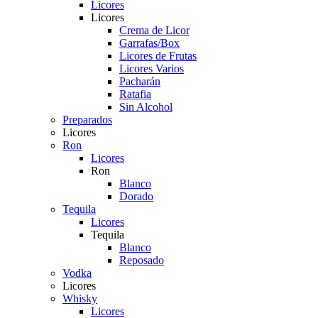
Licores
Licores
Crema de Licor
Garrafas/Box
Licores de Frutas
Licores Varios
Pacharán
Ratafia
Sin Alcohol
Preparados
Licores
Ron
Licores
Ron
Blanco
Dorado
Tequila
Licores
Tequila
Blanco
Reposado
Vodka
Licores
Whisky
Licores