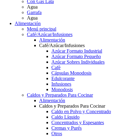
Con Gas Lata
Agua
Garrafa
Agua
Alimentación
Menú principal
Café/Azúcar/Infusiones
Alimentación
Café/Azúcar/Infusiones
Azúcar Formato Industrial
Azúcar Formato Pequeño
Azúcar Sobres Individuales
Cafè
Cápsulas Monodosis
Edulcorante
Infusiones
Monodosis
Caldos y Preparados Para Cocinar
Alimentación
Caldos y Preparados Para Cocinar
Caldo en Polvo y Concentrado
Caldo Líquido
Concentrados y Espesantes
Cremas y Purés
Otros