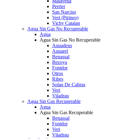
Malavella
Perrier
San Narciso
Veri (Pirineo)
Vichy Catalan
Agua Sin Gas No Recuperable
Agua
Agua Sin Gas No Recuperable
Aquadeus
Aquarel
Benassal
Bezoya
Fontdor
Otros
Ribes
Solan De Cabras
Veri
Viladrau
Agua Sin Gas Recuperable
Agua
Agua Sin Gas Recuperable
Benassal
Fontdor
Veri
Viladrau