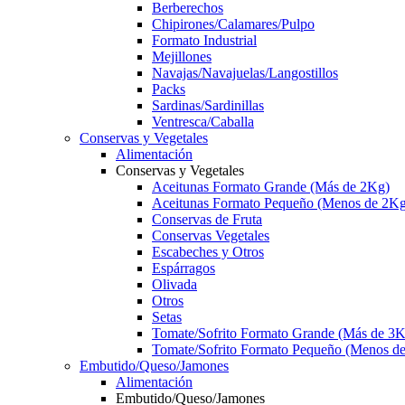
Berberechos
Chipirones/Calamares/Pulpo
Formato Industrial
Mejillones
Navajas/Navajuelas/Langostillos
Packs
Sardinas/Sardinillas
Ventresca/Caballa
Conservas y Vegetales
Alimentación
Conservas y Vegetales
Aceitunas Formato Grande (Más de 2Kg)
Aceitunas Formato Pequeño (Menos de 2Kg
Conservas de Fruta
Conservas Vegetales
Escabeches y Otros
Espárragos
Olivada
Otros
Setas
Tomate/Sofrito Formato Grande (Más de 3K
Tomate/Sofrito Formato Pequeño (Menos d
Embutido/Queso/Jamones
Alimentación
Embutido/Queso/Jamones