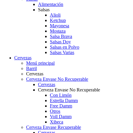
Alimentación
Salsas
Alioli
Ketchup
Mayonesa
Mostaza
Salsa Brava
Salsas Doy
Salsas en Polvo
Salsas Varias
Cervezas
Menú principal
Barril
Cervezas
Cerveza Envase No Recuperable
Cervezas
Cerveza Envase No Recuperable
Con Limón
Estrella Damm
Free Damm
Otros
Voll Damm
Xibeca
Cerveza Envase Recuperable
Cervezas