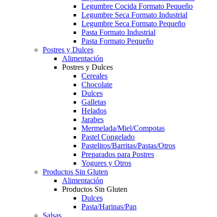
Legumbre Cocida Formato Pequeño
Legumbre Seca Formato Industrial
Legumbre Seca Formato Pequeño
Pasta Formato Industrial
Pasta Formato Pequeño
Postres y Dulces
Alimentación
Postres y Dulces
Cereales
Chocolate
Dulces
Galletas
Helados
Jarabes
Mermelada/Miel/Compotas
Pastel Congelado
Pastelitos/Barritas/Pastas/Otros
Preparados para Postres
Yogures y Otros
Productos Sin Gluten
Alimentación
Productos Sin Gluten
Dulces
Pasta/Harinas/Pan
Salsas