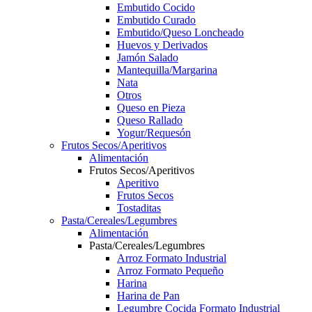
Embutido Cocido
Embutido Curado
Embutido/Queso Loncheado
Huevos y Derivados
Jamón Salado
Mantequilla/Margarina
Nata
Otros
Queso en Pieza
Queso Rallado
Yogur/Requesón
Frutos Secos/Aperitivos
Alimentación
Frutos Secos/Aperitivos
Aperitivo
Frutos Secos
Tostaditas
Pasta/Cereales/Legumbres
Alimentación
Pasta/Cereales/Legumbres
Arroz Formato Industrial
Arroz Formato Pequeño
Harina
Harina de Pan
Legumbre Cocida Formato Industrial