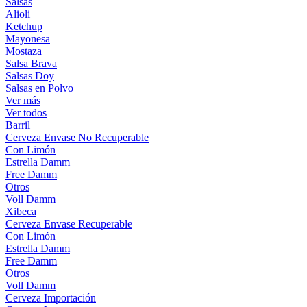
Salsas
Alioli
Ketchup
Mayonesa
Mostaza
Salsa Brava
Salsas Doy
Salsas en Polvo
Ver más
Ver todos
Barril
Cerveza Envase No Recuperable
Con Limón
Estrella Damm
Free Damm
Otros
Voll Damm
Xibeca
Cerveza Envase Recuperable
Con Limón
Estrella Damm
Free Damm
Otros
Voll Damm
Cerveza Importación