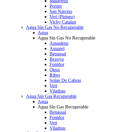
Malavella
Perrier
San Narciso
Veri (Pirineo)
Vichy Catalan
Agua Sin Gas No Recuperable
Agua
Agua Sin Gas No Recuperable
Aquadeus
Aquarel
Benassal
Bezoya
Fontdor
Otros
Ribes
Solan De Cabras
Veri
Viladrau
Agua Sin Gas Recuperable
Agua
Agua Sin Gas Recuperable
Benassal
Fontdor
Veri
Viladrau