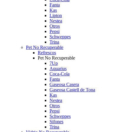
Fanta
Kas
Lipton
Nestea
Otros
Pepsi
Schweppes
Trina
Pet No Recuperable
Refrescos
Pet No Recuperable
7Up
Aquarius
Coca-Cola
Fanta
Gaseosa Casera
Gaseosa Castell de Tona
Kas
Nestea
Otros
Pepsi
Schweppes
Sifones
Trina