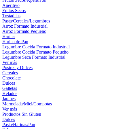
Frutos Secos/Aperitivos
Aperitivo
Frutos Secos
Tostaditas
Pasta/Cereales/Legumbres
Arroz Formato Industrial
Arroz Formato Pequeño
Harina
Harina de Pan
Legumbre Cocida Formato Industrial
Legumbre Cocida Formato Pequeño
Legumbre Seca Formato Industrial
Ver más
Postres y Dulces
Cereales
Chocolate
Dulces
Galletas
Helados
Jarabes
Mermelada/Miel/Compotas
Ver más
Productos Sin Gluten
Dulces
Pasta/Harinas/Pan