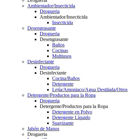
Drogueria
Ambientador/Insecticida
Drogueria
Ambientador/Insecticida
Insecticida
Desengrasante
Drogueria
Desengrasante
Baños
Cocinas
Multiusos
Desinfectante
Drogueria
Desinfectante
Cocina/Baños
Detergente
Lejía/Amoniaco/Agua Destilada/Otros
Detergente/Productos para la Ropa
Drogueria
Detergente/Productos para la Ropa
Detergente en Polvo
Detergente Líquido
Suavizante
Jabón de Manos
Drogueria