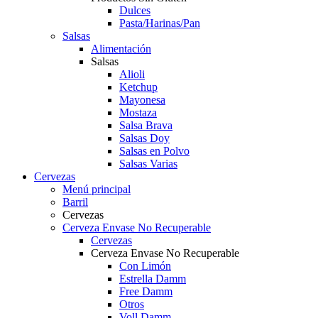
Dulces
Pasta/Harinas/Pan
Salsas
Alimentación
Salsas
Alioli
Ketchup
Mayonesa
Mostaza
Salsa Brava
Salsas Doy
Salsas en Polvo
Salsas Varias
Cervezas
Menú principal
Barril
Cervezas
Cerveza Envase No Recuperable
Cervezas
Cerveza Envase No Recuperable
Con Limón
Estrella Damm
Free Damm
Otros
Voll Damm