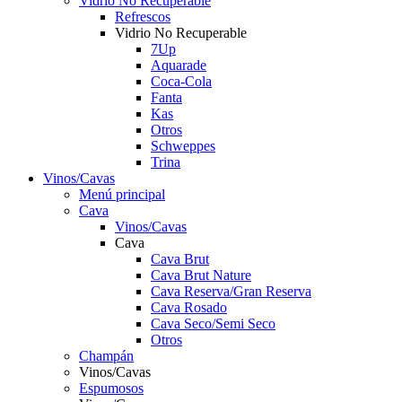
Vidrio No Recuperable
Refrescos
Vidrio No Recuperable
7Up
Aquarade
Coca-Cola
Fanta
Kas
Otros
Schweppes
Trina
Vinos/Cavas
Menú principal
Cava
Vinos/Cavas
Cava
Cava Brut
Cava Brut Nature
Cava Reserva/Gran Reserva
Cava Rosado
Cava Seco/Semi Seco
Otros
Champán
Vinos/Cavas
Espumosos