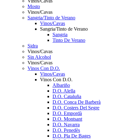
Vinos/Cavas
Mosto
Vinos/Cavas
Sangria/Tinto de Verano
Vinos/Cavas
Sangria/Tinto de Verano
Sangria
Tinto De Verano
Sidra
Vinos/Cavas
Sin Alcohol
Vinos/Cavas
Vinos Con D.O.
Vinos/Cavas
Vinos Con D.O.
Albariño
D.O. Alella
D.O. Cataluña
D.O. Conca De Barberà
D.O. Costers Del Segre
D.O. Empordà
D.O. Montsant
D.O. Navarra
D.O. Penedès
D.O. Pla De Bages