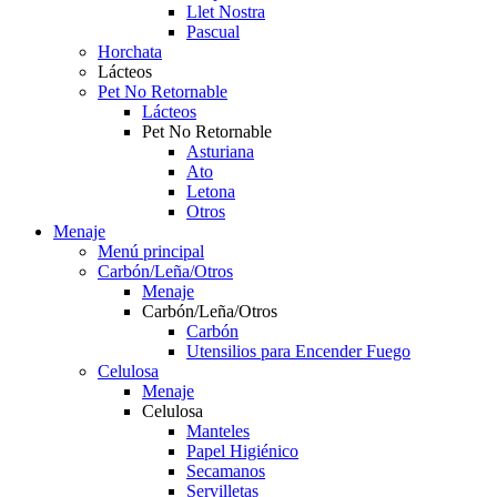
Llet Nostra
Pascual
Horchata
Lácteos
Pet No Retornable
Lácteos
Pet No Retornable
Asturiana
Ato
Letona
Otros
Menaje
Menú principal
Carbón/Leña/Otros
Menaje
Carbón/Leña/Otros
Carbón
Utensilios para Encender Fuego
Celulosa
Menaje
Celulosa
Manteles
Papel Higiénico
Secamanos
Servilletas