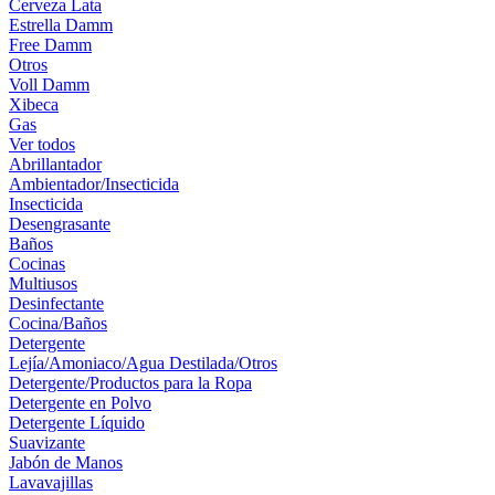
Cerveza Lata
Estrella Damm
Free Damm
Otros
Voll Damm
Xibeca
Gas
Ver todos
Abrillantador
Ambientador/Insecticida
Insecticida
Desengrasante
Baños
Cocinas
Multiusos
Desinfectante
Cocina/Baños
Detergente
Lejía/Amoniaco/Agua Destilada/Otros
Detergente/Productos para la Ropa
Detergente en Polvo
Detergente Líquido
Suavizante
Jabón de Manos
Lavavajillas