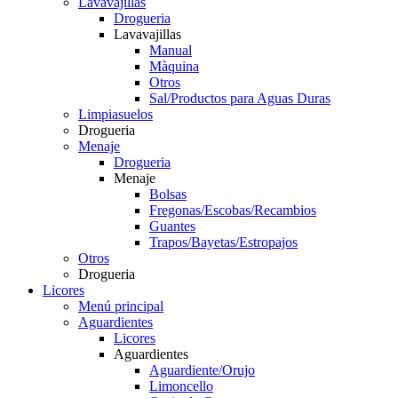
Lavavajillas
Drogueria
Lavavajillas
Manual
Màquina
Otros
Sal/Productos para Aguas Duras
Limpiasuelos
Drogueria
Menaje
Drogueria
Menaje
Bolsas
Fregonas/Escobas/Recambios
Guantes
Trapos/Bayetas/Estropajos
Otros
Drogueria
Licores
Menú principal
Aguardientes
Licores
Aguardientes
Aguardiente/Orujo
Limoncello