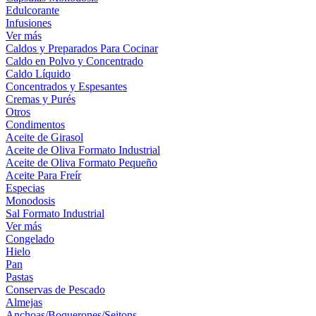
Edulcorante
Infusiones
Ver más
Caldos y Preparados Para Cocinar
Caldo en Polvo y Concentrado
Caldo Líquido
Concentrados y Espesantes
Cremas y Purés
Otros
Condimentos
Aceite de Girasol
Aceite de Oliva Formato Industrial
Aceite de Oliva Formato Pequeño
Aceite Para Freír
Especias
Monodosis
Sal Formato Industrial
Ver más
Congelado
Hielo
Pan
Pastas
Conservas de Pescado
Almejas
Anchoas/Boquerones/Seitons