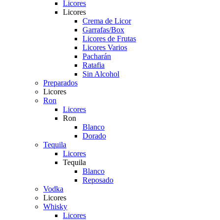
Licores
Licores
Crema de Licor
Garrafas/Box
Licores de Frutas
Licores Varios
Pacharán
Ratafia
Sin Alcohol
Preparados
Licores
Ron
Licores
Ron
Blanco
Dorado
Tequila
Licores
Tequila
Blanco
Reposado
Vodka
Licores
Whisky
Licores