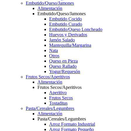
Embutido/Queso/Jamones
Alimentación
Embutido/Queso/Jamones
Embutido Cocido
Embutido Curado
Embutido/Queso Loncheado
Huevos y Derivados
Jamón Salado
Mantequilla/Margarina
Nata
Otros
Queso en Pieza
Queso Rallado
Yogur/Requesón
Frutos Secos/Aperitivos
Alimentación
Frutos Secos/Aperitivos
Aperitivo
Frutos Secos
Tostaditas
Pasta/Cereales/Legumbres
Alimentación
Pasta/Cereales/Legumbres
Arroz Formato Industrial
Arroz Formato Pequeño