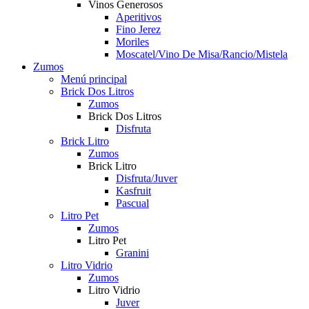
Vinos Generosos
Aperitivos
Fino Jerez
Moriles
Moscatel/Vino De Misa/Rancio/Mistela
Zumos
Menú principal
Brick Dos Litros
Zumos
Brick Dos Litros
Disfruta
Brick Litro
Zumos
Brick Litro
Disfruta/Juver
Kasfruit
Pascual
Litro Pet
Zumos
Litro Pet
Granini
Litro Vidrio
Zumos
Litro Vidrio
Juver