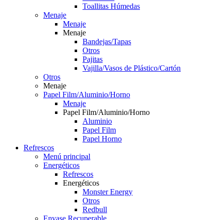
Toallitas Húmedas
Menaje
Menaje
Menaje
Bandejas/Tapas
Otros
Pajitas
Vajilla/Vasos de Plástico/Cartón
Otros
Menaje
Papel Film/Aluminio/Horno
Menaje
Papel Film/Aluminio/Horno
Aluminio
Papel Film
Papel Horno
Refrescos
Menú principal
Energéticos
Refrescos
Energéticos
Monster Energy
Otros
Redbull
Envase Recuperable