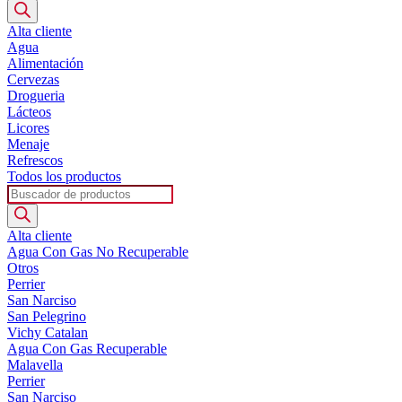
de
productos
Alta cliente
Agua
Alimentación
Cervezas
Drogueria
Lácteos
Licores
Menaje
Refrescos
Todos los productos
Búsqueda
de
productos
Alta cliente
Agua Con Gas No Recuperable
Otros
Perrier
San Narciso
San Pelegrino
Vichy Catalan
Agua Con Gas Recuperable
Malavella
Perrier
San Narciso