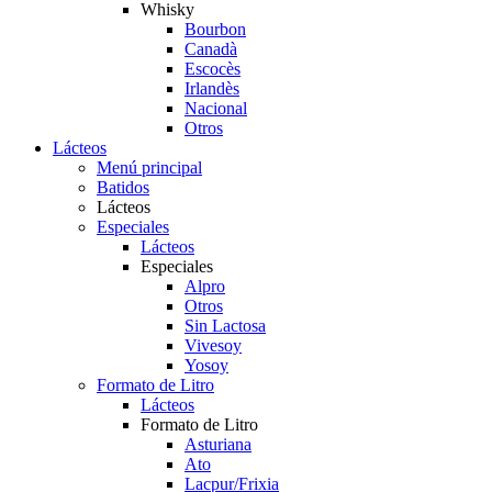
Whisky
Bourbon
Canadà
Escocès
Irlandès
Nacional
Otros
Lácteos
Menú principal
Batidos
Lácteos
Especiales
Lácteos
Especiales
Alpro
Otros
Sin Lactosa
Vivesoy
Yosoy
Formato de Litro
Lácteos
Formato de Litro
Asturiana
Ato
Lacpur/Frixia