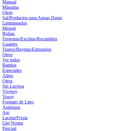
Manual
Màquina
Otros
Sal/Productos para Aguas Duras
Limpiasuelos
Menaje
Bolsas
Fregonas/Escobas/Recambios
Guantes
Trapos/Bayetas/Estropajos
Otros
Ver todos
Batidos
Especiales
Alpro
Otros
Sin Lactosa
Vivesoy
Yosoy
Formato de Litro
Asturiana
Ato
Lacpur/Frixia
Llet Nostra
Pascual