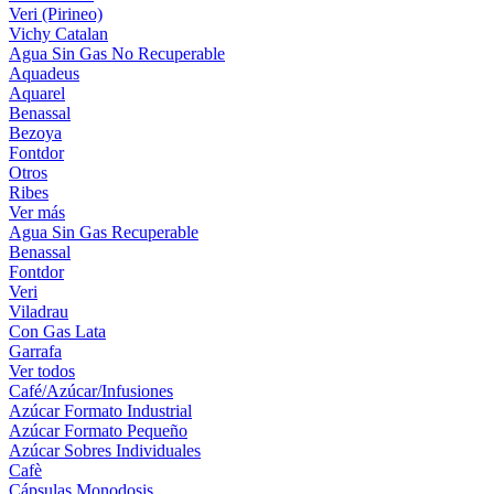
Veri (Pirineo)
Vichy Catalan
Agua Sin Gas No Recuperable
Aquadeus
Aquarel
Benassal
Bezoya
Fontdor
Otros
Ribes
Ver más
Agua Sin Gas Recuperable
Benassal
Fontdor
Veri
Viladrau
Con Gas Lata
Garrafa
Ver todos
Café/Azúcar/Infusiones
Azúcar Formato Industrial
Azúcar Formato Pequeño
Azúcar Sobres Individuales
Cafè
Cápsulas Monodosis