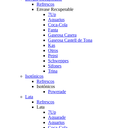
Refrescos
Envase Recuperable
7Up
Aquarius
Coca-Cola
Fanta
Gaseosa Casera
Gaseosa Castell de Tona
Kas
Otros
Pepsi
Schweppes
Sifones
Trina
Isotónicos
Refrescos
Isotónicos
Powerade
Lata
Refrescos
Lata
7Up
Aquarade
Aquarius
Coca-Cola