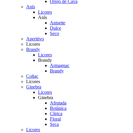
Orujo de Cava
Anís
Licores
Anís
Anisette
Dulce
Seco
Aperitivo
Licores
Brandy
Licores
Brandy
Armagnac
Brandy
Coñac
Licores
Ginebra
Licores
Ginebra
Afrutada
Botànica
Cítrica
Floral
Seca
Licores