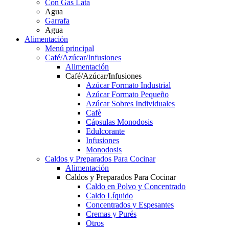
Con Gas Lata
Agua
Garrafa
Agua
Alimentación
Menú principal
Café/Azúcar/Infusiones
Alimentación
Café/Azúcar/Infusiones
Azúcar Formato Industrial
Azúcar Formato Pequeño
Azúcar Sobres Individuales
Cafè
Cápsulas Monodosis
Edulcorante
Infusiones
Monodosis
Caldos y Preparados Para Cocinar
Alimentación
Caldos y Preparados Para Cocinar
Caldo en Polvo y Concentrado
Caldo Líquido
Concentrados y Espesantes
Cremas y Purés
Otros