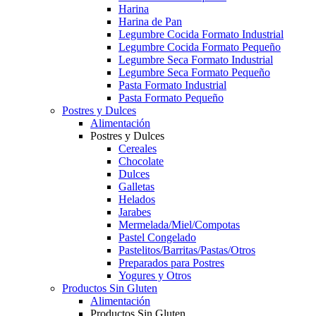
Harina
Harina de Pan
Legumbre Cocida Formato Industrial
Legumbre Cocida Formato Pequeño
Legumbre Seca Formato Industrial
Legumbre Seca Formato Pequeño
Pasta Formato Industrial
Pasta Formato Pequeño
Postres y Dulces
Alimentación
Postres y Dulces
Cereales
Chocolate
Dulces
Galletas
Helados
Jarabes
Mermelada/Miel/Compotas
Pastel Congelado
Pastelitos/Barritas/Pastas/Otros
Preparados para Postres
Yogures y Otros
Productos Sin Gluten
Alimentación
Productos Sin Gluten