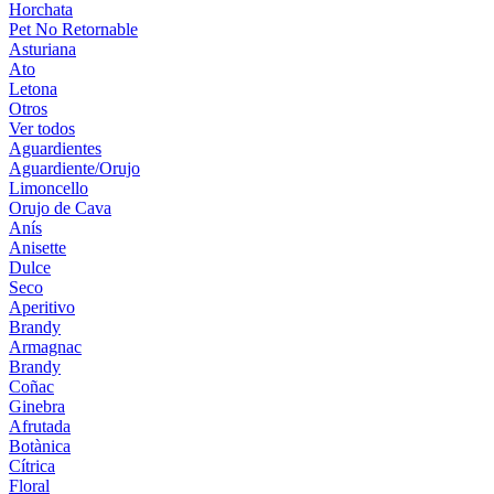
Horchata
Pet No Retornable
Asturiana
Ato
Letona
Otros
Ver todos
Aguardientes
Aguardiente/Orujo
Limoncello
Orujo de Cava
Anís
Anisette
Dulce
Seco
Aperitivo
Brandy
Armagnac
Brandy
Coñac
Ginebra
Afrutada
Botànica
Cítrica
Floral