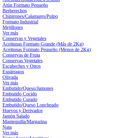
Atún Formato Pequeño
Berberechos
Chipirones/Calamares/Pulpo
Formato Industrial
Mejillones
Ver más
Conservas y Vegetales
Aceitunas Formato Grande (Más de 2Kg)
Aceitunas Formato Pequeño (Menos de 2Kg)
Conservas de Fruta
Conservas Vegetales
Escabeches y Otros
Espárragos
Olivada
Ver más
Embutido/Queso/Jamones
Embutido Cocido
Embutido Curado
Embutido/Queso Loncheado
Huevos y Derivados
Jamón Salado
Mantequilla/Margarina
Nata
Ver más