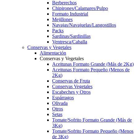
Berberechos
Chipirones/Calamares/Pulpo
Formato Industrial
Mejillones
Navajas/Navajuelas/Langostillos
Packs
Sardinas/Sardinillas
Ventresca/Caballa
Conservas y Vegetales
Alimentación
Conservas y Vegetales
Aceitunas Formato Grande (Más de 2Kg)
Aceitunas Formato Pequeño (Menos de
2Kg)
Conservas de Fruta
Conservas Vegetales
Escabeches y Otros
Espárragos
Olivada
Otros
Setas
Tomate/Sofrito Formato Grande (Más de
3Kg)
Tomate/Sofrito Formato Pequeño (Menos
de 3Kg)