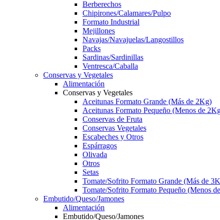
Berberechos
Chipirones/Calamares/Pulpo
Formato Industrial
Mejillones
Navajas/Navajuelas/Langostillos
Packs
Sardinas/Sardinillas
Ventresca/Caballa
Conservas y Vegetales
Alimentación
Conservas y Vegetales
Aceitunas Formato Grande (Más de 2Kg)
Aceitunas Formato Pequeño (Menos de 2Kg
Conservas de Fruta
Conservas Vegetales
Escabeches y Otros
Espárragos
Olivada
Otros
Setas
Tomate/Sofrito Formato Grande (Más de 3K
Tomate/Sofrito Formato Pequeño (Menos d
Embutido/Queso/Jamones
Alimentación
Embutido/Queso/Jamones