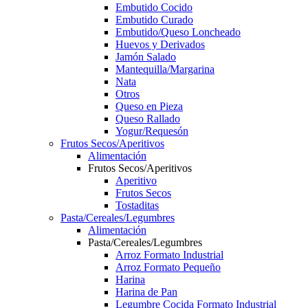
Embutido Cocido
Embutido Curado
Embutido/Queso Loncheado
Huevos y Derivados
Jamón Salado
Mantequilla/Margarina
Nata
Otros
Queso en Pieza
Queso Rallado
Yogur/Requesón
Frutos Secos/Aperitivos
Alimentación
Frutos Secos/Aperitivos
Aperitivo
Frutos Secos
Tostaditas
Pasta/Cereales/Legumbres
Alimentación
Pasta/Cereales/Legumbres
Arroz Formato Industrial
Arroz Formato Pequeño
Harina
Harina de Pan
Legumbre Cocida Formato Industrial