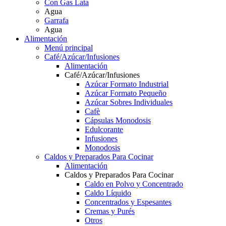
Con Gas Lata
Agua
Garrafa
Agua
Alimentación
Menú principal
Café/Azúcar/Infusiones
Alimentación
Café/Azúcar/Infusiones
Azúcar Formato Industrial
Azúcar Formato Pequeño
Azúcar Sobres Individuales
Cafè
Cápsulas Monodosis
Edulcorante
Infusiones
Monodosis
Caldos y Preparados Para Cocinar
Alimentación
Caldos y Preparados Para Cocinar
Caldo en Polvo y Concentrado
Caldo Líquido
Concentrados y Espesantes
Cremas y Purés
Otros