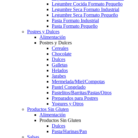
Legumbre Cocida Formato Pequeño
Legumbre Seca Formato Industrial
Legumbre Seca Formato Pequeño
Pasta Formato Industrial
Pasta Formato Pequeño
Postres y Dulces
Alimentación
Postres y Dulces
Cereales
Chocolate
Dulces
Galletas
Helados
Jarabes
Mermelada/Miel/Compotas
Pastel Congelado
Pastelitos/Barritas/Pastas/Otros
Preparados para Postres
Yogures y Otros
Productos Sin Gluten
Alimentación
Productos Sin Gluten
Dulces
Pasta/Harinas/Pan
Salsas