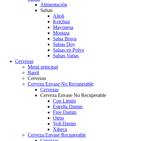
Alimentación
Salsas
Alioli
Ketchup
Mayonesa
Mostaza
Salsa Brava
Salsas Doy
Salsas en Polvo
Salsas Varias
Cervezas
Menú principal
Barril
Cervezas
Cerveza Envase No Recuperable
Cervezas
Cerveza Envase No Recuperable
Con Limón
Estrella Damm
Free Damm
Otros
Voll Damm
Xibeca
Cerveza Envase Recuperable
Cervezas