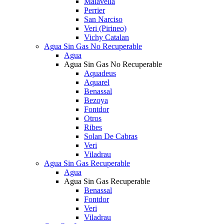
Malavella
Perrier
San Narciso
Veri (Pirineo)
Vichy Catalan
Agua Sin Gas No Recuperable
Agua
Agua Sin Gas No Recuperable
Aquadeus
Aquarel
Benassal
Bezoya
Fontdor
Otros
Ribes
Solan De Cabras
Veri
Viladrau
Agua Sin Gas Recuperable
Agua
Agua Sin Gas Recuperable
Benassal
Fontdor
Veri
Viladrau