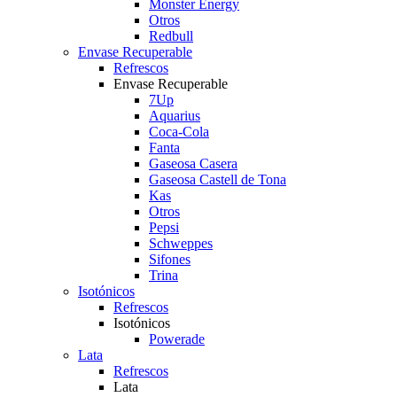
Monster Energy
Otros
Redbull
Envase Recuperable
Refrescos
Envase Recuperable
7Up
Aquarius
Coca-Cola
Fanta
Gaseosa Casera
Gaseosa Castell de Tona
Kas
Otros
Pepsi
Schweppes
Sifones
Trina
Isotónicos
Refrescos
Isotónicos
Powerade
Lata
Refrescos
Lata