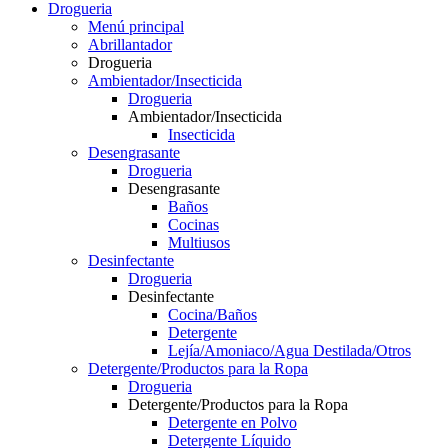
Drogueria
Menú principal
Abrillantador
Drogueria
Ambientador/Insecticida
Drogueria
Ambientador/Insecticida
Insecticida
Desengrasante
Drogueria
Desengrasante
Baños
Cocinas
Multiusos
Desinfectante
Drogueria
Desinfectante
Cocina/Baños
Detergente
Lejía/Amoniaco/Agua Destilada/Otros
Detergente/Productos para la Ropa
Drogueria
Detergente/Productos para la Ropa
Detergente en Polvo
Detergente Líquido