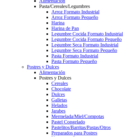
Alimentación
Pasta/Cereales/Legumbres
Arroz Formato Industrial
Arroz Formato Pequeño
Harina
Harina de Pan
Legumbre Cocida Formato Industrial
Legumbre Cocida Formato Pequeño
Legumbre Seca Formato Industrial
Legumbre Seca Formato Pequeño
Pasta Formato Industrial
Pasta Formato Pequeño
Postres y Dulces
Alimentación
Postres y Dulces
Cereales
Chocolate
Dulces
Galletas
Helados
Jarabes
Mermelada/Miel/Compotas
Pastel Congelado
Pastelitos/Barritas/Pastas/Otros
Preparados para Postres