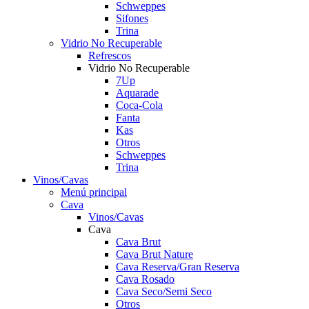
Schweppes
Sifones
Trina
Vidrio No Recuperable
Refrescos
Vidrio No Recuperable
7Up
Aquarade
Coca-Cola
Fanta
Kas
Otros
Schweppes
Trina
Vinos/Cavas
Menú principal
Cava
Vinos/Cavas
Cava
Cava Brut
Cava Brut Nature
Cava Reserva/Gran Reserva
Cava Rosado
Cava Seco/Semi Seco
Otros