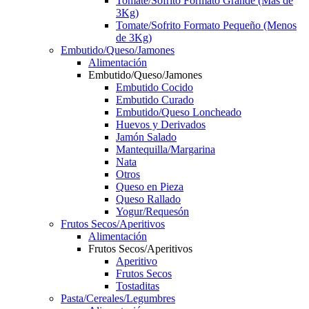
Tomate/Sofrito Formato Grande (Más de
3Kg)
Tomate/Sofrito Formato Pequeño (Menos
de 3Kg)
Embutido/Queso/Jamones
Alimentación
Embutido/Queso/Jamones
Embutido Cocido
Embutido Curado
Embutido/Queso Loncheado
Huevos y Derivados
Jamón Salado
Mantequilla/Margarina
Nata
Otros
Queso en Pieza
Queso Rallado
Yogur/Requesón
Frutos Secos/Aperitivos
Alimentación
Frutos Secos/Aperitivos
Aperitivo
Frutos Secos
Tostaditas
Pasta/Cereales/Legumbres