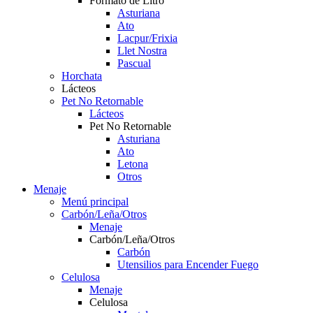
Formato de Litro
Asturiana
Ato
Lacpur/Frixia
Llet Nostra
Pascual
Horchata
Lácteos
Pet No Retornable
Lácteos
Pet No Retornable
Asturiana
Ato
Letona
Otros
Menaje
Menú principal
Carbón/Leña/Otros
Menaje
Carbón/Leña/Otros
Carbón
Utensilios para Encender Fuego
Celulosa
Menaje
Celulosa