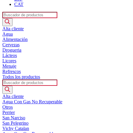
CAT
Búsqueda
de
productos
Alta cliente
Agua
Alimentación
Cervezas
Drogueria
Lácteos
Licores
Menaje
Refrescos
Todos los productos
Búsqueda
de
productos
Alta cliente
Agua Con Gas No Recuperable
Otros
Perrier
San Narciso
San Pelegrino
Vichy Catalan