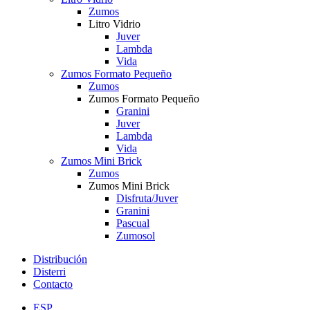
Zumos
Litro Vidrio
Juver
Lambda
Vida
Zumos Formato Pequeño
Zumos
Zumos Formato Pequeño
Granini
Juver
Lambda
Vida
Zumos Mini Brick
Zumos
Zumos Mini Brick
Disfruta/Juver
Granini
Pascual
Zumosol
Distribución
Disterri
Contacto
ESP