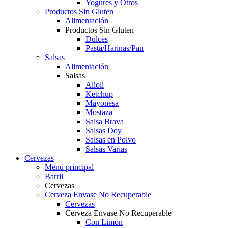
Yogures y Otros
Productos Sin Gluten
Alimentación
Productos Sin Gluten
Dulces
Pasta/Harinas/Pan
Salsas
Alimentación
Salsas
Alioli
Ketchup
Mayonesa
Mostaza
Salsa Brava
Salsas Doy
Salsas en Polvo
Salsas Varias
Cervezas
Menú principal
Barril
Cervezas
Cerveza Envase No Recuperable
Cervezas
Cerveza Envase No Recuperable
Con Limón