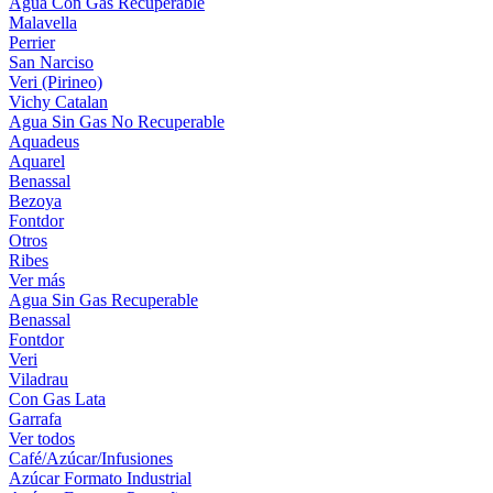
Agua Con Gas Recuperable
Malavella
Perrier
San Narciso
Veri (Pirineo)
Vichy Catalan
Agua Sin Gas No Recuperable
Aquadeus
Aquarel
Benassal
Bezoya
Fontdor
Otros
Ribes
Ver más
Agua Sin Gas Recuperable
Benassal
Fontdor
Veri
Viladrau
Con Gas Lata
Garrafa
Ver todos
Café/Azúcar/Infusiones
Azúcar Formato Industrial