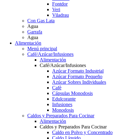
Fontdor
Veri
Viladrau
Con Gas Lata
Agua
Garrafa
Agua
Alimentación
Menú principal
Café/Azúcar/Infusiones
Alimentación
Café/Azúcar/Infusiones
Azúcar Formato Industrial
Azúcar Formato Pequeño
Azúcar Sobres Individuales
Cafè
Cápsulas Monodosis
Edulcorante
Infusiones
Monodosis
Caldos y Preparados Para Cocinar
Alimentación
Caldos y Preparados Para Cocinar
Caldo en Polvo y Concentrado
Caldo Líquido