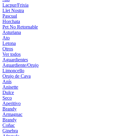
Lacpur/Frixia
Llet Nostra
Pascual
Horchata
Pet No Retornable
Asturiana
Ato
Letona
Otros
Ver todos
Aguardientes
Aguardiente/Orujo
Limoncello
Orujo de Cava
Anís
Anisette
Dulce
Seco
Aperitivo
Brandy
Armagnac
Brandy
Coñac
Ginebra