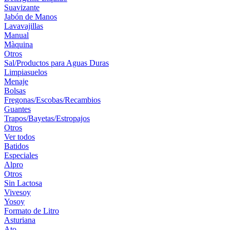
Suavizante
Jabón de Manos
Lavavajillas
Manual
Màquina
Otros
Sal/Productos para Aguas Duras
Limpiasuelos
Menaje
Bolsas
Fregonas/Escobas/Recambios
Guantes
Trapos/Bayetas/Estropajos
Otros
Ver todos
Batidos
Especiales
Alpro
Otros
Sin Lactosa
Vivesoy
Yosoy
Formato de Litro
Asturiana
Ato