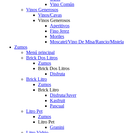
Vino Común
Vinos Generosos
Vinos/Cavas
Vinos Generosos
Aperitivos
Fino Jerez
Moriles
Moscatel/Vino De Misa/Rancio/Mistela
Zumos
Menú principal
Brick Dos Litros
Zumos
Brick Dos Litros
Disfruta
Brick Litro
Zumos
Brick Litro
Disfruta/Juver
Kasfruit
Pascual
Litro Pet
Zumos
Litro Pet
Granini
Litro Vidrio