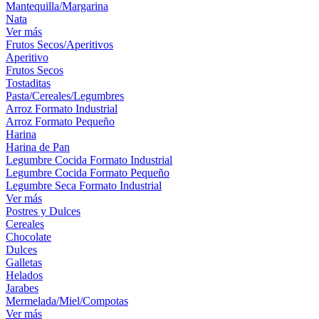
Mantequilla/Margarina
Nata
Ver más
Frutos Secos/Aperitivos
Aperitivo
Frutos Secos
Tostaditas
Pasta/Cereales/Legumbres
Arroz Formato Industrial
Arroz Formato Pequeño
Harina
Harina de Pan
Legumbre Cocida Formato Industrial
Legumbre Cocida Formato Pequeño
Legumbre Seca Formato Industrial
Ver más
Postres y Dulces
Cereales
Chocolate
Dulces
Galletas
Helados
Jarabes
Mermelada/Miel/Compotas
Ver más