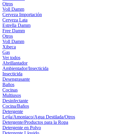
Otros
Voll Damm
Cerveza Importación
Cerveza Lata
Estrella Damm
Free Damm
Otros
Voll Damm
Xibeca
Gas
Ver todos
Abrillantador
Ambientador/Insecticida
Insecticida
Desengrasante
Baños
Cocinas
Multiusos
Desinfectante
Cocina/Baños
Detergente
Lejía/Amoniaco/Agua Destilada/Otros
Detergente/Productos para la Ropa
Detergente en Polvo
Detergente Líquido