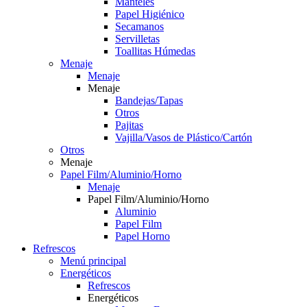
Manteles
Papel Higiénico
Secamanos
Servilletas
Toallitas Húmedas
Menaje
Menaje
Menaje
Bandejas/Tapas
Otros
Pajitas
Vajilla/Vasos de Plástico/Cartón
Otros
Menaje
Papel Film/Aluminio/Horno
Menaje
Papel Film/Aluminio/Horno
Aluminio
Papel Film
Papel Horno
Refrescos
Menú principal
Energéticos
Refrescos
Energéticos