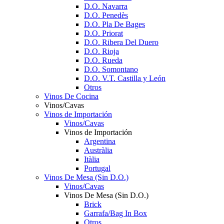
D.O. Navarra
D.O. Penedès
D.O. Pla De Bages
D.O. Priorat
D.O. Ribera Del Duero
D.O. Rioja
D.O. Rueda
D.O. Somontano
D.O. V.T. Castilla y León
Otros
Vinos De Cocina
Vinos/Cavas
Vinos de Importación
Vinos/Cavas
Vinos de Importación
Argentina
Austràlia
Itàlia
Portugal
Vinos De Mesa (Sin D.O.)
Vinos/Cavas
Vinos De Mesa (Sin D.O.)
Brick
Garrafa/Bag In Box
Otros