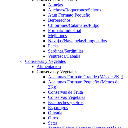
Almejas
Anchoas/Boquerones/Seitons
Atún Formato Pequeño
Berberechos
Chipirones/Calamares/Pulpo
Formato Industrial
Mejillones
Navajas/Navajuelas/Langostillos
Packs
Sardinas/Sardinillas
Ventresca/Caballa
Conservas y Vegetales
Alimentación
Conservas y Vegetales
Aceitunas Formato Grande (Más de 2Kg)
Aceitunas Formato Pequeño (Menos de
2Kg)
Conservas de Fruta
Conservas Vegetales
Escabeches y Otros
Espárragos
Olivada
Otros
Setas