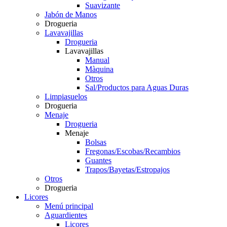
Suavizante
Jabón de Manos
Drogueria
Lavavajillas
Drogueria
Lavavajillas
Manual
Màquina
Otros
Sal/Productos para Aguas Duras
Limpiasuelos
Drogueria
Menaje
Drogueria
Menaje
Bolsas
Fregonas/Escobas/Recambios
Guantes
Trapos/Bayetas/Estropajos
Otros
Drogueria
Licores
Menú principal
Aguardientes
Licores